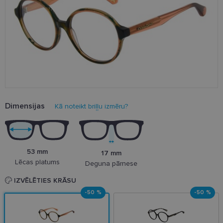
Dimensijas
Kā noteikt briļļu izmēru?
53 mm
17 mm
Lēcas platums
Deguna pārnese
IZVĒLĒTIES KRĀSU
-50 %
-50 %