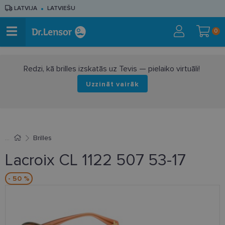
LATVIJA
LATVIEŠU
0
Redzi, kā brilles izskatās uz Tevis — pielaiko virtuāli!
Uzzināt vairāk
Brilles
Lacroix CL 1122 507 53-17
- 50 %