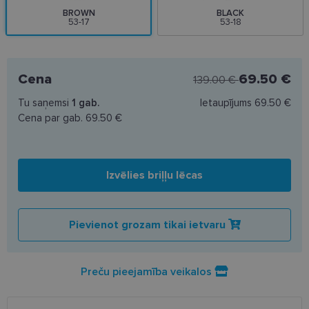
BROWN
BLACK
53-17
53-18
Cena
69.50 €
139.00 €
Tu saņemsi
1
gab.
Ietaupījums
69.50 €
Cena par gab.
69.50 €
Izvēlies briļļu lēcas
Pievienot grozam tikai ietvaru
Preču pieejamība veikalos