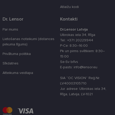
lietotāja
preferences
Atlaižu kodi
attiecībā uz
sīkdatņu
izmantošan
Dr. Lensor
Kontakti
tīmekļa viet
country_ok
www.lensor.eu
1 gads
Par mums
Dr.Lensor Latvija
Ulbrokas iela 34, Rīga
clientId
www.lensor.eu
1 gads
Šis sīkfails ti
izmantots, la
Lietošanas noteikumi (distances
Tel.: +371 20229944
atšķirtu uni
pirkuma līgums)
P-Ce: 8:30–16:00
lietotājus,
piešķirot nej
Pk un pirms svētkiem: 8:30–
ģenerētu
Privātuma politika
15:00
numuru kā
klienta
Se-Sv brīvs
Sīkdatnes
identifikator
E-pasts: info@lensor.eu
To izmanto, 
uzlabotu
Atteikuma veidlapa
lietotāja
SIA “OC VISION” Reģ.Nr.
pieredzi,
optimizējot
LV40003105710
tīmekļa viet
Jur. adrese: Ulbrokas iela 34,
veiktspēju u
funkcionalitā
Rīga, Latvija, LV-1021
shipping_country
www.lensor.eu
1 gads
csrftoken
www.lensor.eu
11 mēneši
Šis sīkfails ir
4 nedēļas
saistīts ar
Django tīme