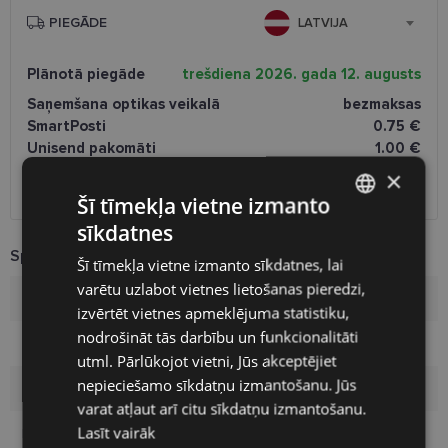
PIEGĀDE
LATVIJA
Plānotā piegāde
trešdiena 2026. gada 12. augusts
Saņemšana optikas veikalā
bezmaksas
SmartPosti
0.75 €
Unisend pakomāti
1.00 €
Omniva
1.75 €
×
Piegāde uz adresi
7.00 €
Šī tīmekļa vietne izmanto
sīkdatnes
LATVIAN
Specifikācija
Šī tīmekļa vietne izmanto sīkdatnes, lai
ENGLISH
varētu uzlabot vietnes lietošanas pieredzi,
Zīmols
CHRISTIAN LACROIX
RUSSIAN
izvērtēt vietnes apmeklējuma statistiku,
nodrošināt tās darbību un funkcionalitāti
FINNISH
Izmērs
53-17
utml. Pārlūkojot vietni, Jūs akceptējiet
nepieciešamo sīkdatņu izmantošanu. Jūs
Izmērs
M
varat atļaut arī citu sīkdatņu izmantošanu.
Lasīt vairāk
Krāsa
brown