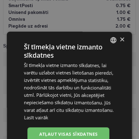
SmartPosti
0.75 €
Unisend pakomāti
1.00 €
Omniva
1.75 €
Piegāde uz adresi
2.00 €
×
Šī tīmekļa vietne izmanto
Specifikācija
sīkdatnes
LATVIAN
Zīmols
HICKMANN
Šī tīmekļa vietne izmanto sīkdatnes, lai
ENGLISH
varētu uzlabot vietnes lietošanas pieredzi,
Ietvara izmērs
54-18
RUSSIAN
izvērtēt vietnes apmeklējuma statistiku,
Izmērs
M
nodrošināt tās darbību un funkcionalitāti
FINNISH
utml. Pārlūkojot vietni, Jūs akceptējiet
Ietvara krāsa
black
nepieciešamo sīkdatņu izmantošanu. Jūs
varat atļaut arī citu sīkdatņu izmantošanu.
Ietvara materiāls
Plastmasa
Lasīt vairāk
Auditorija
Sievietēm
ATĻAUT VISAS SĪKDATNES