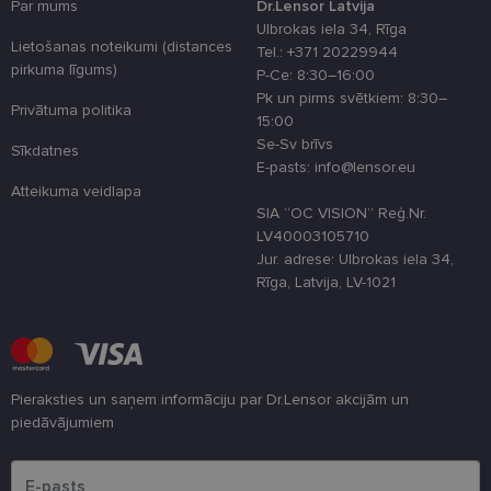
Par mums
Dr.Lensor Latvija
izmantošan
tīmekļa viet
Ulbrokas iela 34, Rīga
Lietošanas noteikumi (distances
Tel.: +371 20229944
country_ok
www.lensor.eu
1 gads
pirkuma līgums)
P-Ce: 8:30–16:00
clientId
www.lensor.eu
1 gads
Šis sīkfails ti
Pk un pirms svētkiem: 8:30–
izmantots, la
Privātuma politika
atšķirtu uni
15:00
lietotājus,
Se-Sv brīvs
piešķirot nej
Sīkdatnes
ģenerētu
E-pasts: info@lensor.eu
numuru kā
Atteikuma veidlapa
klienta
identifikator
SIA “OC VISION” Reģ.Nr.
To izmanto, 
LV40003105710
uzlabotu
lietotāja
Jur. adrese: Ulbrokas iela 34,
pieredzi,
Rīga, Latvija, LV-1021
optimizējot
tīmekļa viet
veiktspēju u
funkcionalitā
shipping_country
www.lensor.eu
1 gads
csrftoken
www.lensor.eu
11 mēneši
Šis sīkfails ir
Pieraksties un saņem informāciju par Dr.Lensor akcijām un
4 nedēļas
saistīts ar
piedāvājumiem
Django tīme
izstrādes
Lūdzu ievadiet e-pasta adresi
platformu
Python. Tas 
paredzēts, la