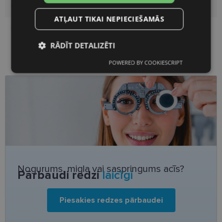
Lēcas platums, mm
54
ATĻAUT TIKAI NEPIECIEŠAMĀS
Deguna pārnese, mm
18
RĀDĪT DETALIZĒTI
POWERED BY COOKIESCRIPT
Nepieciešamās
Statistikas
sīkdatnes
sīkdatnes
Mārketinga
Funkcionālās
sīkdatnes
sīkdatnes
Neklasificētās
Nogurums, migla vai saspringums acīs?
Pārbaudi redzi
laicīgi
Piesakies redzes pārbaudei