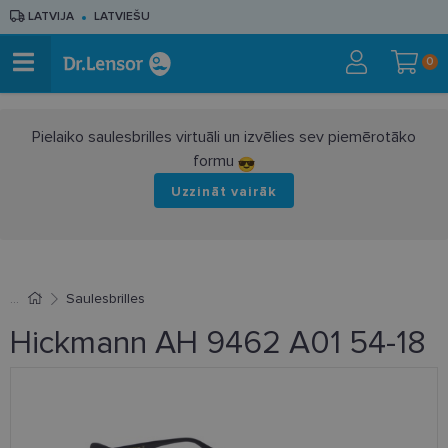
LATVIJA
LATVIEŠU
0
Pielaiko saulesbrilles virtuāli un izvēlies sev piemērotāko
formu
Uzzināt vairāk
Saulesbrilles
Hickmann AH 9462 A01 54-18