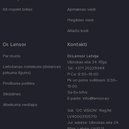
_tt_enable_cookie
.lensor.eu
2 mēneši
Šis sīkfails ti
4 nedēļas
izmantots, la
Kā nopirkt brilles
Apmaksas veidi
atcerētos
lietotāja
preferences
Piegādes veidi
attiecībā uz
sīkdatņu
izmantošan
Atlaižu kodi
tīmekļa viet
country_ok
www.lensor.eu
1 gads
Dr. Lensor
Kontakti
clientId
www.lensor.eu
1 gads
Šis sīkfails ti
izmantots, la
Par mums
Dr.Lensor Latvija
atšķirtu uni
Ulbrokas iela 34, Rīga
lietotājus,
Lietošanas noteikumi (distances
piešķirot nej
Tel.: +371 20229944
ģenerētu
pirkuma līgums)
P-Ce: 8:30–16:00
numuru kā
klienta
Pk un pirms svētkiem: 8:30–
identifikator
Privātuma politika
15:00
To izmanto, 
uzlabotu
Se-Sv brīvs
Sīkdatnes
lietotāja
E-pasts: info@lensor.eu
pieredzi,
optimizējot
Atteikuma veidlapa
tīmekļa viet
SIA “OC VISION” Reģ.Nr.
veiktspēju u
funkcionalitā
LV40003105710
Jur. adrese: Ulbrokas iela 34,
shipping_country
www.lensor.eu
1 gads
Rīga, Latvija, LV-1021