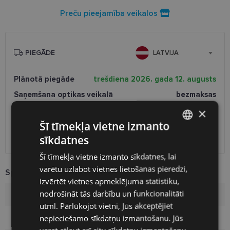
Preču pieejamība veikalos
PIEGĀDE
LATVIJA
Plānotā piegāde
trešdiena 2026. gada 12. augusts
Saņemšana optikas veikalā
bezmaksas
SmartPosti
0.75 €
×
Unisend pakomāti
1.00 €
Šī tīmekļa vietne izmanto
Omniva
1.75 €
sīkdatnes
Piegāde uz adresi
7.00 €
LATVIAN
Šī tīmekļa vietne izmanto sīkdatnes, lai
ENGLISH
varētu uzlabot vietnes lietošanas pieredzi,
Specifikācija
RUSSIAN
izvērtēt vietnes apmeklējuma statistiku,
nodrošināt tās darbību un funkcionalitāti
FINNISH
Zīmols
H1N1
utml. Pārlūkojot vietni, Jūs akceptējiet
nepieciešamo sīkdatņu izmantošanu. Jūs
Izmērs
52-18