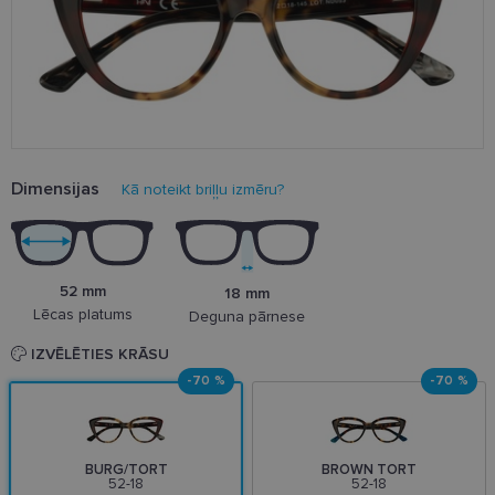
Dimensijas
Kā noteikt briļļu izmēru?
52 mm
18 mm
Lēcas platums
Deguna pārnese
IZVĒLĒTIES KRĀSU
-70 %
-70 %
BURG/TORT
BROWN TORT
52-18
52-18