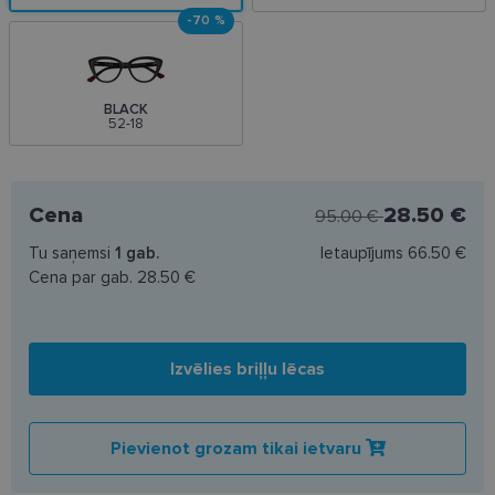
-70 %
BLACK
52-18
Cena
28.50 €
95.00 €
Tu saņemsi
1
gab.
Ietaupījums
66.50 €
Cena par gab.
28.50 €
Izvēlies briļļu lēcas
Pievienot grozam tikai ietvaru