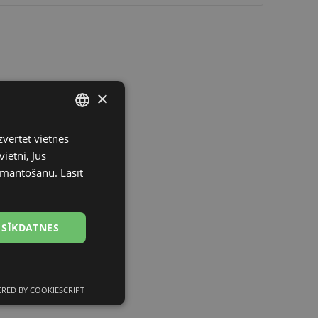
×
zvērtēt vietnes
LATVIAN
ietni, Jūs
ENGLISH
izmantošanu.
Lasīt
RUSSIAN
FINNISH
 SĪKDATNES
RED BY COOKIESCRIPT
Neklasificētās