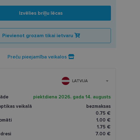
Izvēlies briļļu lēcas
Pievienot grozam tikai ietvaru
Preču pieejamība veikalos
LATVIJA
gāde
piektdiena 2026. gada 14. augusts
ptikas veikalā
bezmaksas
0.75 €
omāti
1.00 €
1.75 €
dresi
7.00 €