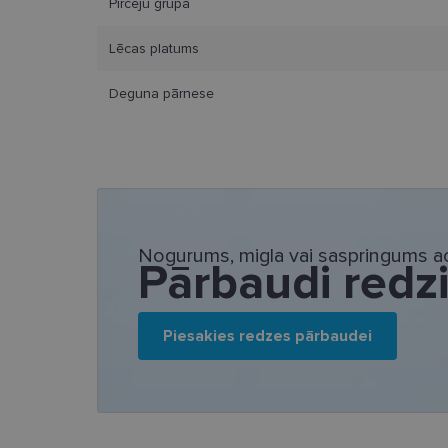
Pircēju grupa
Lēcas platums
Deguna pārnese
Nepieciešamās sīk
Šīs sīkdatnes nepieci
sīkdatnes identificē 
tīmekļa vietne nevarē
pakalpojumus. Šīs sīkd
gadus. Šīs noteikti n
Nogurums, migla vai saspringums ac
Pārbaudi redz
Nosaukums
_tt_enable_cookie
Piesakies redzes pārbaudei
country_ok
clientId
shipping_country