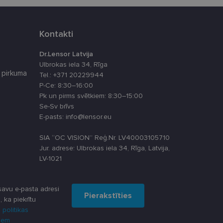
latformu Python. Tas
ikta veida
Kontakti
atcerētos apmeklētāju
, lai Cookie-
Dr.Lensor Latvija
Ulbrokas iela 34, Rīga
 pirkuma
Tel.: +371 20229944
P-Ce: 8:30–16:00
Apraksts
Pk un pirms svētkiem: 8:30–15:00
Se-Sv brīvs
E-pasts: info@lensor.eu
SIA “OC VISION” Reģ.Nr. LV40003105710
u par to, kā
lietotājs varētu būt
Jur. adrese: Ulbrokas iela 34, Rīga, Latvija,
lytics - tas ir
LV-1021
ma atjauninājums.
oteiktu, vai vietnes
s, kā klienta
iekļauts katrā vietnes
āju, sesiju un
avu e-pasta adresi
 piemēram, reāllaika
Pierakstīties
, ka piekrītu
darbību un uzvedību
 politikas
šanas analīzi. Šī
dzi un optimizētu
u par to, kā
iem