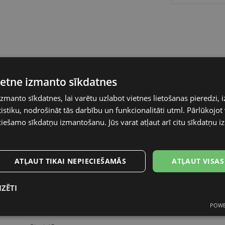
vietne izmanto sīkdatnes
izmanto sīkdatnes, lai varētu uzlabot vietnes lietošanas pieredzi, i
stiku, nodrošināt tās darbību un funkcionalitāti utml. Pārlūkojot v
GUESS
ciešamo sīkdatņu izmantošanu. Jūs varat atļaut arī citu sīkdatņu 
54-14
S
ATĻAUT TIKAI NEPIECIEŠAMĀS
ATĻAUT VISAS
black
IZĒTI
Plastmasa
POWE
s
Statistikas
Mārketinga
Funkcionālās
sīkdatnes
sīkdatnes
sīkdatnes