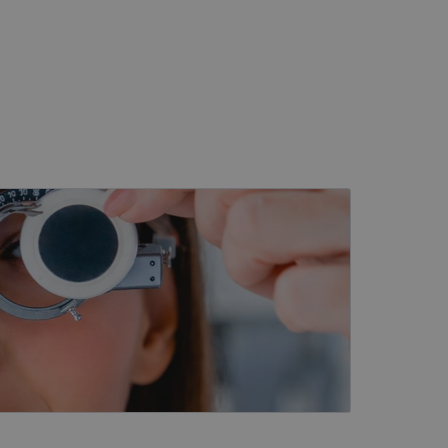
s
Neklasificētās
vātās iespējas. Šīs
z šīm sīkdatnēm
rasītos
ne ilgāk kā divus
eferences attiecībā uz
tājus, piešķirot
To izmanto, lai
tnes veiktspēju un