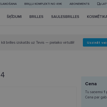
IELAIKOŠANA
BRIĻĻU KOMPLEKTI NO 49€
ABONEMENTS
LAT
ŠĶĪDUMI
BRILLES
SAULESBRILLES
KOSMĒTIK
 kā brilles izskatās uz Tevis — pielaiko virtuāli!
Uzzināt vai
14
Cena
Tu saņemsi
1
Cena par gab