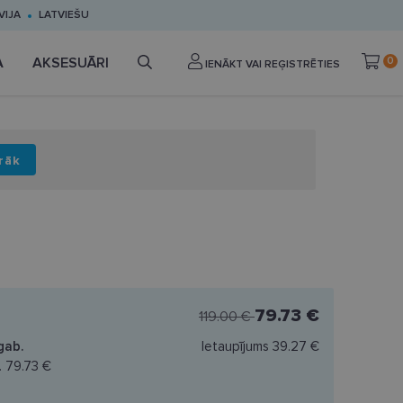
VIJA
LATVIEŠU
A
AKSESUĀRI
0
IENĀKT VAI REĢISTRĒTIES
rāk
79.73 €
119.00 €
gab.
Ietaupījums
39.27 €
.
79.73 €