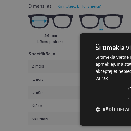
Dimensijas
Kā noteikt briļļu izmēru?
54 mm
14 mm
Lēcas platums
Deguna pārnese
Šī tīmekļa 
Specifikācija
Šī tīmekļa vietne 
apmeklējuma stati
Zīmols
akceptējiet nepie
vairāk
Izmērs
Izmērs
Krāsa
RĀDĪT DETAL
Materiāls
Nepieciešamā
sīkdatnes