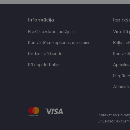
csrftoken
Informācija
Iepirk
CookieScriptConse
Biežāk uzdotie jautājumi
Virtuālā
Kontaktlēcu kopšanas ieteikumi
Briļļu ce
Redzes pārbaude
Kontakt
Nosaukums
ttcsid
Kā nopirkt brilles
Apmaksas
Nodr
Nosaukums
ttcsid_CQBQGP3C7
Jom
Piegādes
Nosaukums
_gcl_au
Goog
.len
Atlaižu k
_ga
test_cookie
Goog
.dou
_fbp
Met
Pieraksties un sa
Inc.
_ttp
.len
Dr.Lensor akcijā
IDE
Goog