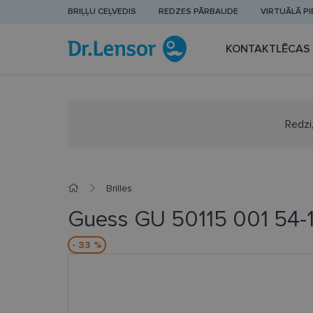
BRIĻĻU CEĻVEDIS
REDZES PĀRBAUDE
VIRTUĀLĀ P
KONTAKTLĒCAS
Redzi,
Brilles
Guess GU 50115 001 54-
- 33 %