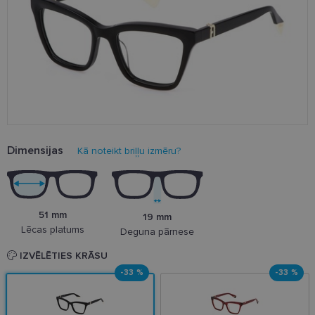
Dimensijas
Kā noteikt briļļu izmēru?
51 mm
19 mm
Lēcas platums
Deguna pārnese
IZVĒLĒTIES KRĀSU
-33 %
-33 %