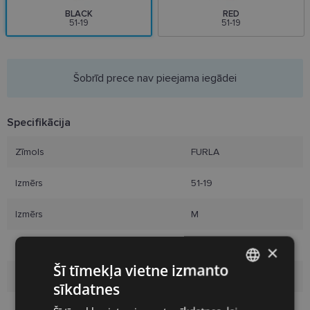
BLACK
RED
51-19
51-19
Šobrīd prece nav pieejama iegādei
Specifikācija
Zīmols
FURLA
Izmērs
51-19
Izmērs
M
Krāsa
black
×
Šī tīmekļa vietne izmanto
Materiāls
Plastmasa
sīkdatnes
LATVIAN
Pircēju grupa
Sievietēm