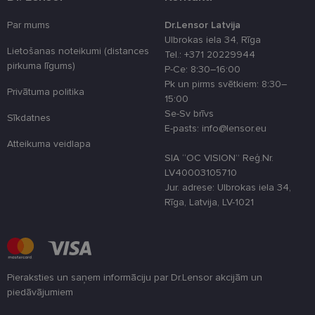
nodrošināt pieprasītos pakalpojumus. Šīs sīkdatnes
tiek glabātas Jūsu iekārtā līdz brīdim, kad sīkdatne
Par mums
Dr.Lensor Latvija
izpildījusi savu funkciju, bet ne ilgāk kā divus gadus.
Ulbrokas iela 34, Rīga
Šīs noteikti nepieciešamās sīkdatnes izvietojas
Lietošanas noteikumi (distances
automātiski.
Tel.: +371 20229944
pirkuma līgums)
P-Ce: 8:30–16:00
Nodrošinātājs
Derīguma
Nosaukums
Apraksts
Pk un pirms svētkiem: 8:30–
/ Joma
termiņš
Privātuma politika
15:00
_tt_enable_cookie
.lensor.eu
2 mēneši
Šis sīkfails ti
Se-Sv brīvs
4 nedēļas
izmantots, la
Sīkdatnes
atcerētos
E-pasts: info@lensor.eu
lietotāja
Atteikuma veidlapa
preferences
attiecībā uz
SIA “OC VISION” Reģ.Nr.
sīkdatņu
LV40003105710
izmantošan
tīmekļa viet
Jur. adrese: Ulbrokas iela 34,
Rīga, Latvija, LV-1021
country_ok
www.lensor.eu
1 gads
clientId
www.lensor.eu
1 gads
Šis sīkfails ti
izmantots, la
atšķirtu uni
lietotājus,
piešķirot nej
ģenerētu
Pieraksties un saņem informāciju par Dr.Lensor akcijām un
numuru kā
piedāvājumiem
klienta
identifikator
Lūdzu ievadiet e-pasta adresi
To izmanto, 