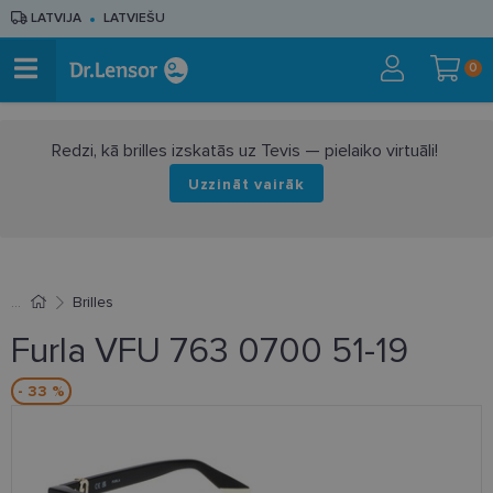
LATVIJA
LATVIEŠU
0
Redzi, kā brilles izskatās uz Tevis — pielaiko virtuāli!
Uzzināt vairāk
Brilles
Furla VFU 763 0700 51-19
- 33 %