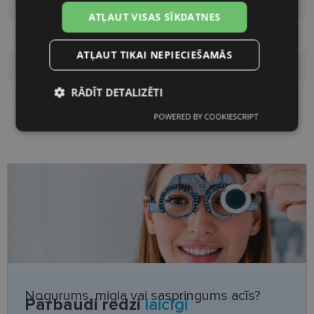
Materiāls
Plastmasa
ATĻAUT VISAS SĪKDATNES
Pircēju grupa
Sievietēm
ATĻAUT TIKAI NEPIECIEŠAMĀS
Lēcas platums
52
RĀDĪT DETALIZĒTI
Deguna pārnese
19
POWERED BY COOKIESCRIPT
Nepieciešamās
Statistikas
sīkdatnes
sīkdatnes
Mārketinga
Funkcionālās
sīkdatnes
sīkdatnes
Neklasificētās
Nogurums, migla vai saspringums acīs?
Pārbaudi redzi
laicīgi