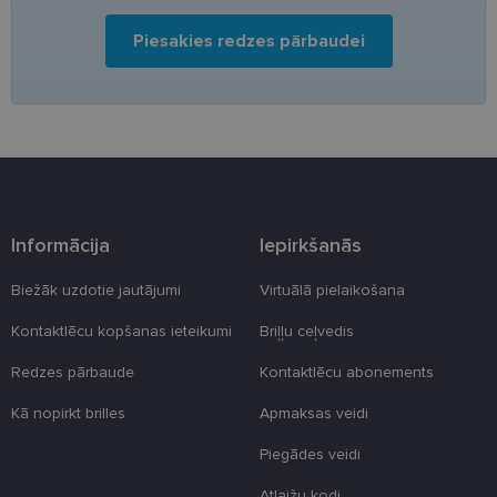
Piesakies redzes pārbaudei
Nepieciešamās sīkdatnes
Statistikas sīkdatnes
Mārketinga sīkdatnes
Funkcionālās sīkdatnes
Neklasificētās
Šīs sīkdatnes nepieciešamas, lai Jūs varētu apmeklēt
un pārlūkot tīmekļa vietnes saturu un izmantot tās
piedāvātās iespējas. Šīs sīkdatnes identificē Jūsu
iekārtu, bet neizpauž Jūsu identitāti, kā arī tās nevāc
un neapkopo informāciju. Bez šīm sīkdatnēm
Informācija
Iepirkšanās
tīmekļa vietne nevarēs pilnvērtīgi darboties,
piemēram, sniegt nepieciešamo informāciju vai
nodrošināt pieprasītos pakalpojumus. Šīs sīkdatnes
Biežāk uzdotie jautājumi
Virtuālā pielaikošana
tiek glabātas Jūsu iekārtā līdz brīdim, kad sīkdatne
izpildījusi savu funkciju, bet ne ilgāk kā divus gadus.
Kontaktlēcu kopšanas ieteikumi
Briļļu ceļvedis
Šīs noteikti nepieciešamās sīkdatnes izvietojas
automātiski.
Redzes pārbaude
Kontaktlēcu abonements
Nodrošinātājs
Derīguma
Nosaukums
Apraksts
/ Joma
termiņš
Kā nopirkt brilles
Apmaksas veidi
_tt_enable_cookie
.lensor.eu
2 mēneši
Šis sīkfails ti
Piegādes veidi
4 nedēļas
izmantots, la
atcerētos
lietotāja
Atlaižu kodi