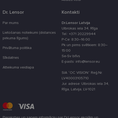
preferences
attiecībā uz
sīkdatņu
Dr. Lensor
Kontakti
izmantošan
tīmekļa viet
Par mums
Dr.Lensor Latvija
country_ok
www.lensor.eu
1 gads
Ulbrokas iela 34, Rīga
clientId
www.lensor.eu
1 gads
Šis sīkfails ti
Lietošanas noteikumi (distances
Tel.: +371 20229944
izmantots, la
pirkuma līgums)
P-Ce: 8:30–16:00
atšķirtu uni
lietotājus,
Pk un pirms svētkiem: 8:30–
piešķirot nej
Privātuma politika
15:00
ģenerētu
numuru kā
Se-Sv brīvs
Sīkdatnes
klienta
E-pasts: info@lensor.eu
identifikator
To izmanto, 
Atteikuma veidlapa
uzlabotu
SIA “OC VISION” Reģ.Nr.
lietotāja
pieredzi,
LV40003105710
optimizējot
Jur. adrese: Ulbrokas iela 34,
tīmekļa viet
veiktspēju u
Rīga, Latvija, LV-1021
funkcionalitā
shipping_country
www.lensor.eu
1 gads
csrftoken
www.lensor.eu
11 mēneši
Šis sīkfails ir
4 nedēļas
saistīts ar
Django tīme
Pieraksties un saņem informāciju par Dr.Lensor akcijām un
izstrādes