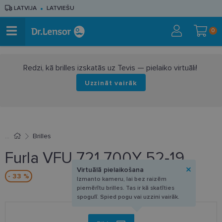
LATVIJA
LATVIEŠU
0
Redzi, kā brilles izskatās uz Tevis — pielaiko virtuāli!
Uzzināt vairāk
Brilles
Furla VFU 721 700Y 52-19
Virtuālā pielaikošana
- 33 %
Izmanto kameru, lai bez raizēm
piemērītu brilles. Tas ir kā skatīties
spogulī. Spied pogu vai uzzini vairāk.