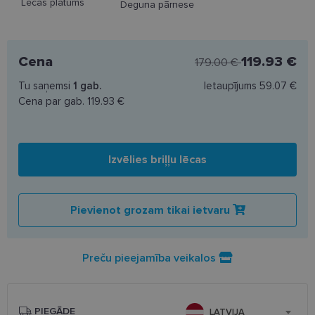
Lēcas platums
Deguna pārnese
Cena
119.93 €
179.00 €
Tu saņemsi
1
gab.
Ietaupījums
59.07 €
Cena par gab.
119.93 €
Izvēlies briļļu lēcas
Pievienot grozam tikai ietvaru
Preču pieejamība veikalos
PIEGĀDE
LATVIJA