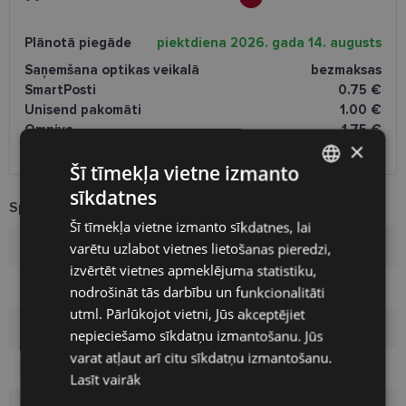
Plānotā piegāde
piektdiena 2026. gada 14. augusts
Saņemšana optikas veikalā
bezmaksas
SmartPosti
0.75 €
Unisend pakomāti
1.00 €
Omniva
1.75 €
×
Piegāde uz adresi
2.00 €
Šī tīmekļa vietne izmanto
sīkdatnes
LATVIAN
Specifikācija
Šī tīmekļa vietne izmanto sīkdatnes, lai
ENGLISH
Zīmols
FURLA
varētu uzlabot vietnes lietošanas pieredzi,
RUSSIAN
izvērtēt vietnes apmeklējuma statistiku,
Izmērs
52-19
nodrošināt tās darbību un funkcionalitāti
FINNISH
utml. Pārlūkojot vietni, Jūs akceptējiet
Izmērs
M
nepieciešamo sīkdatņu izmantošanu. Jūs
varat atļaut arī citu sīkdatņu izmantošanu.
Krāsa
black
Lasīt vairāk