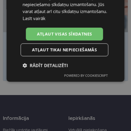
nepieciešamo sīkdatņu izmantošanu. Jūs
varat atļaut arī citu sīkdatņu izmantošanu.
Lasīt vairāk
ATĻAUT VISAS SĪKDATNES
Nogurums, migla vai saspringums acīs?
Pārbaudi redzi
laicīgi
ATĻAUT TIKAI NEPIECIEŠAMĀS
Piesakies redzes pārbaudei
RĀDĪT DETALIZĒTI
POWERED BY COOKIESCRIPT
Nepieciešamās
Statistikas
sīkdatnes
sīkdatnes
Mārketinga
Funkcionālās
sīkdatnes
sīkdatnes
Informācija
Iepirkšanās
Biežāk uzdotie jautājumi
Virtuālā pielaikošana