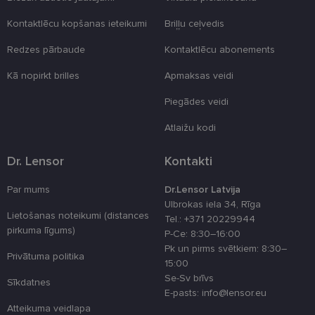
Neklasificētās
Kontaktlēcu kopšanas ieteikumi
Briļļu ceļvedis
Redzes pārbaude
Kontaktlēcu abonements
Kā nopirkt brilles
Apmaksas veidi
Piegādes veidi
Nepieciešamās sīkdatnes
Statistikas sīkdatnes
Mārketinga sīkdatnes
Funkcionālās sīkdatnes
Atlaižu kodi
Neklasificētās
Dr. Lensor
Kontakti
Šīs sīkdatnes nepieciešamas, lai Jūs varētu apmeklēt
un pārlūkot tīmekļa vietnes saturu un izmantot tās
Par mums
Dr.Lensor Latvija
piedāvātās iespējas. Šīs sīkdatnes identificē Jūsu
iekārtu, bet neizpauž Jūsu identitāti, kā arī tās nevāc
Ulbrokas iela 34, Rīga
un neapkopo informāciju. Bez šīm sīkdatnēm
Lietošanas noteikumi (distances
Tel.: +371 20229944
tīmekļa vietne nevarēs pilnvērtīgi darboties,
pirkuma līgums)
P-Ce: 8:30–16:00
piemēram, sniegt nepieciešamo informāciju vai
nodrošināt pieprasītos pakalpojumus. Šīs sīkdatnes
Pk un pirms svētkiem: 8:30–
Privātuma politika
tiek glabātas Jūsu iekārtā līdz brīdim, kad sīkdatne
15:00
izpildījusi savu funkciju, bet ne ilgāk kā divus gadus.
Se-Sv brīvs
Šīs noteikti nepieciešamās sīkdatnes izvietojas
Sīkdatnes
E-pasts: info@lensor.eu
automātiski.
Atteikuma veidlapa
Nodrošinātājs
Derīguma