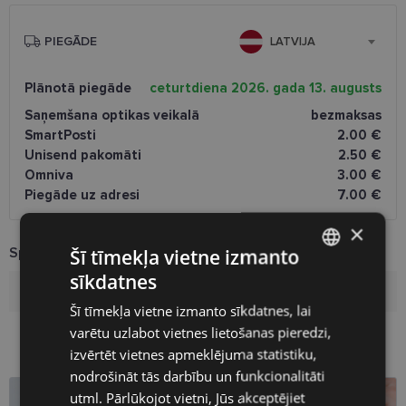
PIEGĀDE
LATVIJA
Plānotā piegāde
ceturtdiena 2026. gada 13. augusts
Saņemšana optikas veikalā
bezmaksas
SmartPosti
2.00 €
Unisend pakomāti
2.50 €
Omniva
3.00 €
Piegāde uz adresi
7.00 €
×
Specifikācija
Šī tīmekļa vietne izmanto
sīkdatnes
LATVIAN
Zīmols
FRUIT
Šī tīmekļa vietne izmanto sīkdatnes, lai
ENGLISH
varētu uzlabot vietnes lietošanas pieredzi,
RUSSIAN
izvērtēt vietnes apmeklējuma statistiku,
nodrošināt tās darbību un funkcionalitāti
FINNISH
utml. Pārlūkojot vietni, Jūs akceptējiet