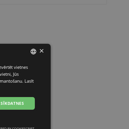
×
zvērtēt vietnes
LATVIAN
ietni, Jūs
ENGLISH
izmantošanu.
Lasīt
RUSSIAN
FINNISH
 SĪKDATNES
RED BY COOKIESCRIPT