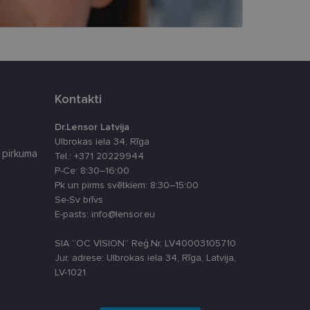
latformu Python. Tas
ikta veida
atcerētos apmeklētāju
, lai Cookie-
Kontakti
Dr.Lensor Latvija
Ulbrokas iela 34, Rīga
 pirkuma
Tel.: +371 20229944
Apraksts
P-Ce: 8:30–16:00
Pk un pirms svētkiem: 8:30–15:00
Se-Sv brīvs
E-pasts: info@lensor.eu
u par to, kā
lietotājs varētu būt
lytics - tas ir
SIA “OC VISION” Reģ.Nr. LV40003105710
ma atjauninājums.
Jur. adrese: Ulbrokas iela 34, Rīga, Latvija,
oteiktu, vai vietnes
s, kā klienta
iekļauts katrā vietnes
LV-1021
āju, sesiju un
 piemēram, reāllaika