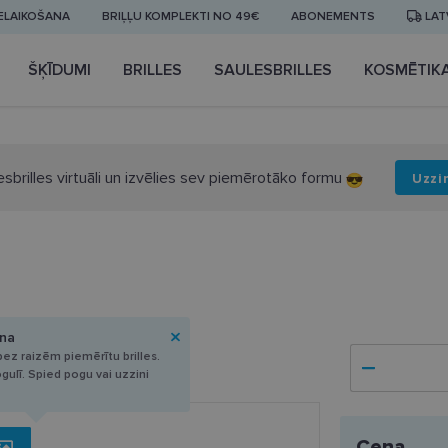
IELAIKOŠANA
BRIĻĻU KOMPLEKTI NO 49€
ABONEMENTS
LAT
ŠĶĪDUMI
BRILLES
SAULESBRILLES
KOSMĒTIK
esbrilles virtuāli un izvēlies sev piemērotāko formu
Uzzi
ana
ez raizēm piemērītu brilles.
ogulī. Spied pogu vai uzzini
Cena