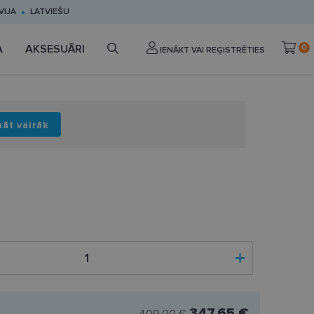
VIJA
LATVIEŠU
A
AKSESUĀRI
0
IENĀKT VAI REĢISTRĒTIES
nāt vairāk
347.65 €