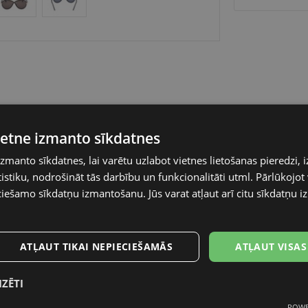
vietne izmanto sīkdatnes
izmanto sīkdatnes, lai varētu uzlabot vietnes lietošanas pieredzi, i
stiku, nodrošināt tās darbību un funkcionalitāti utml. Pārlūkojot v
ciešamo sīkdatņu izmantošanu. Jūs varat atļaut arī citu sīkdatņu 
TOM FORD
65-5
ATĻAUT TIKAI NEPIECIEŠAMĀS
ATĻAUT VISAS
M
IZĒTI
black gold
POWE