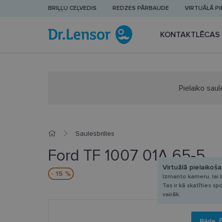
BRIĻĻU CEĻVEDIS
REDZES PĀRBAUDE
VIRTUĀLĀ P
KONTAKTLĒCAS
Pielaiko saul
Saulesbrilles
Ford TF 1007 01A 65-5
Virtuālā pielaikoš
- 15 %
Izmanto kameru, lai b
Tas ir kā skatīties sp
vairāk.
Bilde