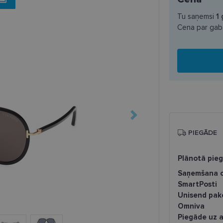
Tu saņemsi
1
Cena par gab
PIEGĀDE
Plānotā pie
Saņemšana o
SmartPosti
Unisend pak
Omniva
Piegāde uz a