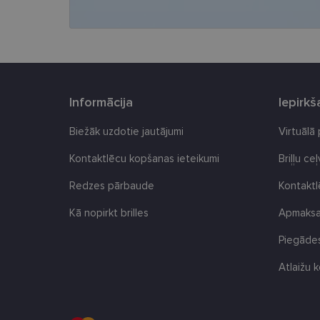
shipping_country
csrftoken
CookieScriptConse
Informācija
Iepirk
Biežāk uzdotie jautājumi
Virtuālā
Kontaktlēcu kopšanas ieteikumi
Briļļu ce
Nosaukums
ttcsid
Redzes pārbaude
Kontakt
Nodr
Nosaukums
ttcsid_CQBQGP3C7
Jom
Kā nopirkt brilles
Apmaksas
Nosaukums
_gcl_au
Goog
.len
Piegādes
_ga
Atlaižu k
test_cookie
Goog
.dou
_fbp
Met
Inc.