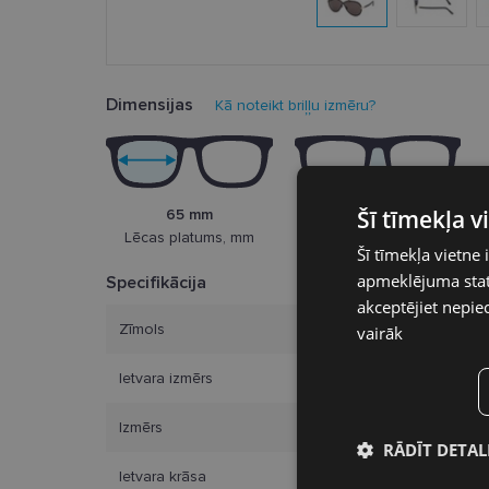
Dimensijas
Kā noteikt briļļu izmēru?
Šī tīmekļa 
65 mm
5 mm
Lēcas platums, mm
Deguna pārnese, mm
Šī tīmekļa vietne 
apmeklējuma stati
Specifikācija
akceptējiet nepie
Zīmols
vairāk
Ietvara izmērs
Izmērs
RĀDĪT DETAL
Ietvara krāsa