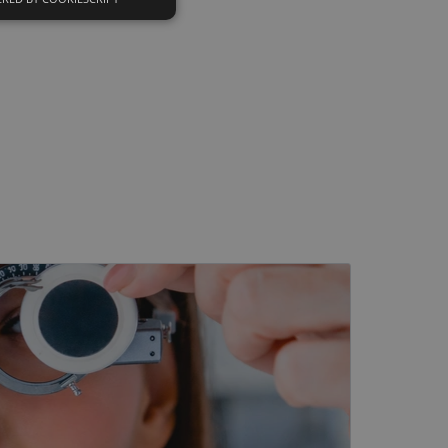
Neklasificētās
s
Neklasificētās
vātās iespējas. Šīs
z šīm sīkdatnēm
rasītos
ne ilgāk kā divus
eferences attiecībā uz
tājus, piešķirot
To izmanto, lai
tnes veiktspēju un