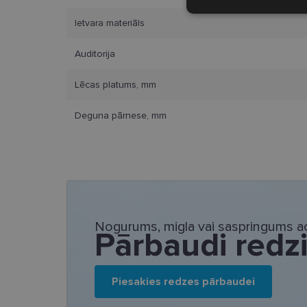
Nepieciešamā
sīkdatnes
Ietvara materiāls
Auditorija
Lēcas platums, mm
Nepieciešamās sīk
Deguna pārnese, mm
Šīs sīkdatnes nepieci
sīkdatnes identificē 
tīmekļa vietne nevarē
pakalpojumus. Šīs sīkd
gadus. Šīs noteikti n
Nosaukums
Nogurums, migla vai saspringums ac
Pārbaudi redz
_tt_enable_cookie
country_ok
Piesakies redzes pārbaudei
clientId