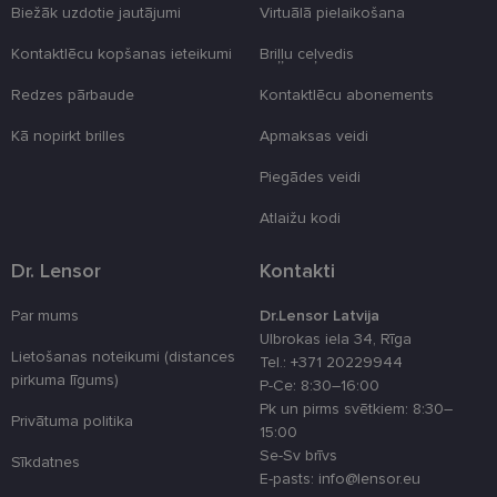
Biežāk uzdotie jautājumi
Virtuālā pielaikošana
Neklasificētās
Kontaktlēcu kopšanas ieteikumi
Briļļu ceļvedis
Redzes pārbaude
Kontaktlēcu abonements
Kā nopirkt brilles
Apmaksas veidi
Nepieciešamās sīkdatnes
Statistikas sīkdatnes
Piegādes veidi
Mārketinga sīkdatnes
Funkcionālās sīkdatnes
Atlaižu kodi
Neklasificētās
Dr. Lensor
Kontakti
Šīs sīkdatnes nepieciešamas, lai Jūs varētu apmeklēt
un pārlūkot tīmekļa vietnes saturu un izmantot tās
piedāvātās iespējas. Šīs sīkdatnes identificē Jūsu
Par mums
Dr.Lensor Latvija
iekārtu, bet neizpauž Jūsu identitāti, kā arī tās nevāc
Ulbrokas iela 34, Rīga
un neapkopo informāciju. Bez šīm sīkdatnēm
Lietošanas noteikumi (distances
Tel.: +371 20229944
tīmekļa vietne nevarēs pilnvērtīgi darboties,
pirkuma līgums)
piemēram, sniegt nepieciešamo informāciju vai
P-Ce: 8:30–16:00
nodrošināt pieprasītos pakalpojumus. Šīs sīkdatnes
Pk un pirms svētkiem: 8:30–
tiek glabātas Jūsu iekārtā līdz brīdim, kad sīkdatne
Privātuma politika
15:00
izpildījusi savu funkciju, bet ne ilgāk kā divus gadus.
Šīs noteikti nepieciešamās sīkdatnes izvietojas
Se-Sv brīvs
Sīkdatnes
automātiski.
E-pasts: info@lensor.eu