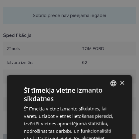
Šobrīd prece nav pieejama iegādei
Specifikācija
Zīmols
TOM FORD
Ietvara izmērs
62
Ietvara krāsa
black
×
Šī tīmekļa vietne izmanto
Ietvara materiāls
Plastmasa
sīkdatnes
LATVIAN
Auditorija
Sievietēm
Šī tīmekļa vietne izmanto sīkdatnes, lai
ENGLISH
varētu uzlabot vietnes lietošanas pieredzi,
RUSSIAN
izvērtēt vietnes apmeklējuma statistiku,
nodrošināt tās darbību un funkcionalitāti
FINNISH
utml. Pārlūkojot vietni, Jūs akceptējiet