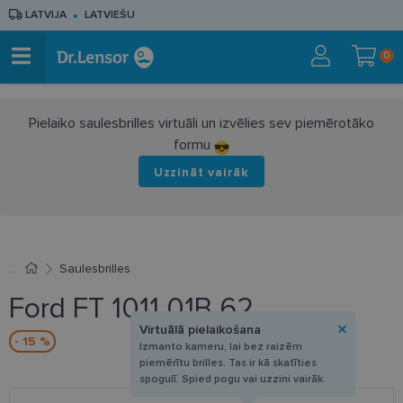
LATVIJA
LATVIEŠU
0
Pielaiko saulesbrilles virtuāli un izvēlies sev piemērotāko
formu
Uzzināt vairāk
Saulesbrilles
Ford FT 1011 01B 62
Virtuālā pielaikošana
- 15 %
Izmanto kameru, lai bez raizēm
piemērītu brilles. Tas ir kā skatīties
spogulī. Spied pogu vai uzzini vairāk.