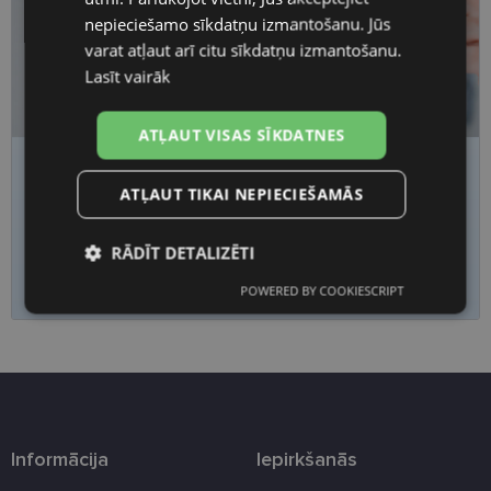
nepieciešamo sīkdatņu izmantošanu. Jūs
varat atļaut arī citu sīkdatņu izmantošanu.
Lasīt vairāk
ATĻAUT VISAS SĪKDATNES
Nogurums, migla vai saspringums acīs?
ATĻAUT TIKAI NEPIECIEŠAMĀS
Pārbaudi redzi
laicīgi
RĀDĪT DETALIZĒTI
Piesakies redzes pārbaudei
POWERED BY COOKIESCRIPT
Nepieciešamās
Statistikas
sīkdatnes
sīkdatnes
Mārketinga
Funkcionālās
sīkdatnes
sīkdatnes
Informācija
Iepirkšanās