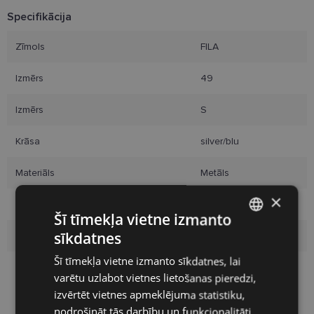
Specifikācija
Zīmols
FILA
Izmērs
49
Izmērs
S
Krāsa
silver/blu
Materiāls
Metāls
×
Pircēju grupa
Vīriešiem
Šī tīmekļa vietne izmanto
sīkdatnes
Lēcas platums
22
LATVIAN
Šī tīmekļa vietne izmanto sīkdatnes, lai
ENGLISH
Deguna pārnese
12
varētu uzlabot vietnes lietošanas pieredzi,
RUSSIAN
izvērtēt vietnes apmeklējuma statistiku,
nodrošināt tās darbību un funkcionalitāti
FINNISH