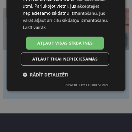
utml. Pārlūkojot vietni, Jūs akceptējiet
nepieciešamo sīkdatņu izmantošanu. Jūs
varat atļaut arī citu sīkdatņu izmantošanu.
Lasīt vairāk
ATĻAUT VISAS SĪKDATNES
ATĻAUT TIKAI NEPIECIEŠAMĀS
Nogurums, migla vai saspringums acīs?
Pārbaudi redzi
laicīgi
RĀDĪT DETALIZĒTI
Piesakies redzes pārbaudei
POWERED BY COOKIESCRIPT
Nepieciešamās
Statistikas
sīkdatnes
sīkdatnes
Mārketinga
Funkcionālās
sīkdatnes
sīkdatnes