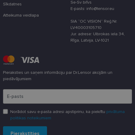
Se-Sv brīvs
Sīkdatnes
E-pasts: info@lensor.eu
Nodrošinātājs
Derīguma
Nosaukums
Apraksts
/ Joma
termiņš
Atteikuma veidlapa
SIA “OC VISION” Reģ.Nr.
_tt_enable_cookie
.lensor.eu
2 mēneši
Šis sīkfails ti
4 nedēļas
izmantots, la
LV40003105710
atcerētos
Jur. adrese: Ulbrokas iela 34,
lietotāja
preferences
Rīga, Latvija, LV-1021
attiecībā uz
sīkdatņu
izmantošan
tīmekļa viet
country_ok
www.lensor.eu
1 gads
Pieraksties un saņem informāciju par Dr.Lensor akcijām un
clientId
www.lensor.eu
1 gads
Šis sīkfails ti
izmantots, la
piedāvājumiem
atšķirtu uni
lietotājus,
Lūdzu ievadiet e-pasta adresi
piešķirot nej
ģenerētu
numuru kā
klienta
identifikator
To izmanto, 
Norādot savu e-pasta adresi apstiprinu, ka piekrītu
privātuma
uzlabotu
politikas noteikumiem
lietotāja
pieredzi,
optimizējot
tīmekļa viet
Pierakstīties