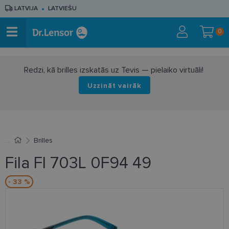
LATVIJA
LATVIEŠU
0
Redzi, kā brilles izskatās uz Tevis — pielaiko virtuāli!
Uzzināt vairāk
Brilles
Fila FI 703L 0F94 49
- 33 %