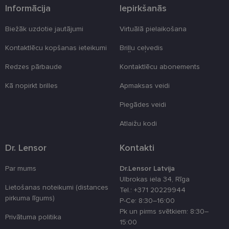
Informācija
Iepirkšanās
Neklasificētās
Biežāk uzdotie jautājumi
Virtuālā pielaikošana
Kontaktlēcu kopšanas ieteikumi
Briļļu ceļvedis
Redzes pārbaude
Kontaktlēcu abonements
Kā nopirkt brilles
Apmaksas veidi
Nepieciešamās sīkdatnes
Statistikas sīkdatnes
Piegādes veidi
Mārketinga sīkdatnes
Funkcionālās sīkdatnes
Neklasificētās
Atlaižu kodi
Šīs sīkdatnes nepieciešamas, lai Jūs varētu apmeklēt
Dr. Lensor
Kontakti
un pārlūkot tīmekļa vietnes saturu un izmantot tās
piedāvātās iespējas. Šīs sīkdatnes identificē Jūsu
iekārtu, bet neizpauž Jūsu identitāti, kā arī tās nevāc
Par mums
Dr.Lensor Latvija
un neapkopo informāciju. Bez šīm sīkdatnēm
Ulbrokas iela 34, Rīga
tīmekļa vietne nevarēs pilnvērtīgi darboties,
Lietošanas noteikumi (distances
piemēram, sniegt nepieciešamo informāciju vai
Tel.: +371 20229944
nodrošināt pieprasītos pakalpojumus. Šīs sīkdatnes
pirkuma līgums)
P-Ce: 8:30–16:00
tiek glabātas Jūsu iekārtā līdz brīdim, kad sīkdatne
Pk un pirms svētkiem: 8:30–
izpildījusi savu funkciju, bet ne ilgāk kā divus gadus.
Privātuma politika
Šīs noteikti nepieciešamās sīkdatnes izvietojas
15:00
automātiski.