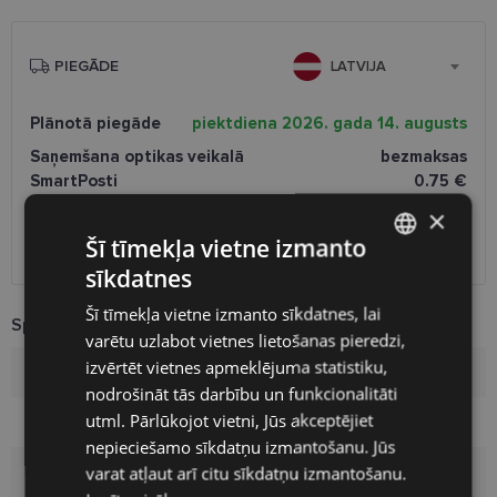
PIEGĀDE
LATVIJA
Plānotā piegāde
piektdiena 2026. gada 14. augusts
Saņemšana optikas veikalā
bezmaksas
SmartPosti
0.75 €
Unisend pakomāti
1.00 €
×
Omniva
1.75 €
Šī tīmekļa vietne izmanto
Piegāde uz adresi
7.00 €
sīkdatnes
LATVIAN
Šī tīmekļa vietne izmanto sīkdatnes, lai
ENGLISH
Specifikācija
varētu uzlabot vietnes lietošanas pieredzi,
RUSSIAN
izvērtēt vietnes apmeklējuma statistiku,
Zīmols
DIVERSO
nodrošināt tās darbību un funkcionalitāti
FINNISH
utml. Pārlūkojot vietni, Jūs akceptējiet
Izmērs
53-19
nepieciešamo sīkdatņu izmantošanu. Jūs
varat atļaut arī citu sīkdatņu izmantošanu.
Izmērs
M