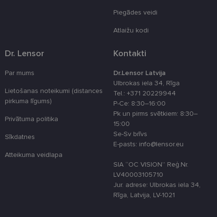
atcerētos
Piegādes veidi
lietotāja
preferences
attiecībā uz
Atlaižu kodi
sīkdatņu
izmantošan
tīmekļa viet
Dr. Lensor
Kontakti
country_ok
www.lensor.eu
1 gads
Par mums
Dr.Lensor Latvija
clientId
www.lensor.eu
1 gads
Šis sīkfails ti
izmantots, la
Ulbrokas iela 34, Rīga
atšķirtu uni
Lietošanas noteikumi (distances
Tel.: +371 20229944
lietotājus,
pirkuma līgums)
piešķirot nej
P-Ce: 8:30–16:00
ģenerētu
Pk un pirms svētkiem: 8:30–
numuru kā
Privātuma politika
klienta
15:00
identifikator
Se-Sv brīvs
To izmanto, 
Sīkdatnes
uzlabotu
E-pasts: info@lensor.eu
lietotāja
Atteikuma veidlapa
pieredzi,
optimizējot
SIA “OC VISION” Reģ.Nr.
tīmekļa viet
LV40003105710
veiktspēju u
funkcionalitā
Jur. adrese: Ulbrokas iela 34,
Rīga, Latvija, LV-1021
shipping_country
www.lensor.eu
1 gads
csrftoken
www.lensor.eu
11 mēneši
Šis sīkfails ir