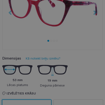
Dimensijas
Kā noteikt briļļu izmēru?
53 mm
19 mm
Lēcas platums
Deguna pārnese
IZVĒLĒTIES KRĀSU