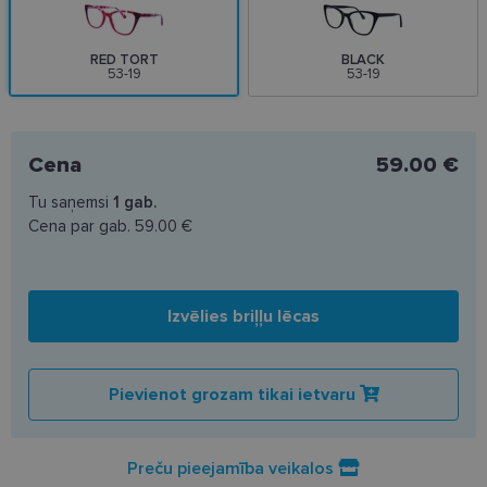
RED TORT
BLACK
53-19
53-19
Cena
59.00 €
Tu saņemsi
1
gab.
Cena par gab.
59.00 €
Izvēlies briļļu lēcas
Pievienot grozam tikai ietvaru
Preču pieejamība veikalos