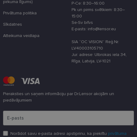
pirkuma līgums)
optimizējot
P-Ce: 8:30–16:00
tīmekļa viet
Pk un pirms svētkiem: 8:30–
veiktspēju u
Privātuma politika
funkcionalitā
15:00
Se-Sv brīvs
Sīkdatnes
shipping_country
www.lensor.eu
1 gads
E-pasts: info@lensor.eu
csrftoken
www.lensor.eu
11 mēneši
Šis sīkfails ir
Atteikuma veidlapa
4 nedēļas
saistīts ar
SIA “OC VISION” Reģ.Nr.
Django tīme
izstrādes
LV40003105710
platformu
Jur. adrese: Ulbrokas iela 34,
Python. Tas 
paredzēts, la
Rīga, Latvija, LV-1021
palīdzētu
aizsargāt vie
pret noteikt
veida
programmat
uzbrukumie
tīmekļa
veidlapām.
Pieraksties un saņem informāciju par Dr.Lensor akcijām un
piedāvājumiem
CookieScriptConsent
11 mēneši
Šo sīkfailu
CookieScript
3 nedēļas
izmanto Coo
www.lensor.eu
Lūdzu ievadiet e-pasta adresi
Script.com
serviss, lai
atcerētos
apmeklētāju
sīkfailu
piekrišanas
Norādot savu e-pasta adresi apstiprinu, ka piekrītu
privātuma
preferences.