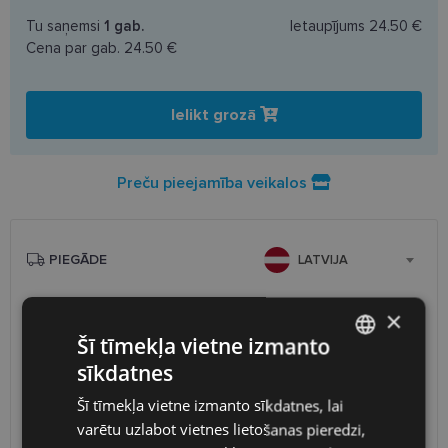
Tu saņemsi
1
gab.
Ietaupījums
24.50 €
Cena par gab.
24.50 €
Ielikt grozā
Preču pieejamība veikalos
PIEGĀDE
LATVIJA
Plānotā piegāde
piektdiena 2026. gada 14. augusts
×
Saņemšana optikas veikalā
bezmaksas
Šī tīmekļa vietne izmanto
SmartPosti
2.00 €
sīkdatnes
LATVIAN
Unisend pakomāti
2.50 €
Šī tīmekļa vietne izmanto sīkdatnes, lai
Omniva
3.00 €
ENGLISH
varētu uzlabot vietnes lietošanas pieredzi,
Piegāde uz adresi
7.00 €
RUSSIAN