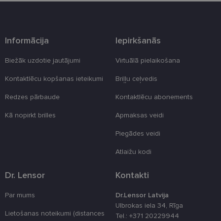
Šīs noteikti nepieciešamās sīkdatnes izvietojas
automātiski.
Nodrošinātājs
Derīguma
Nosaukums
Apraksts
/ Joma
termiņš
Informācija
Iepirkšanās
_tt_enable_cookie
.lensor.eu
2 mēneši
Šis sīkfails ti
4 nedēļas
izmantots, la
Biežāk uzdotie jautājumi
Virtuālā pielaikošana
atcerētos
lietotāja
Kontaktlēcu kopšanas ieteikumi
Briļļu ceļvedis
preferences
attiecībā uz
sīkdatņu
Redzes pārbaude
Kontaktlēcu abonements
izmantošan
tīmekļa viet
Kā nopirkt brilles
Apmaksas veidi
country_ok
www.lensor.eu
1 gads
Piegādes veidi
clientId
www.lensor.eu
1 gads
Šis sīkfails ti
izmantots, la
atšķirtu uni
Atlaižu kodi
lietotājus,
piešķirot nej
ģenerētu
Dr. Lensor
Kontakti
numuru kā
klienta
identifikator
Par mums
Dr.Lensor Latvija
To izmanto, 
uzlabotu
Ulbrokas iela 34, Rīga
lietotāja
Lietošanas noteikumi (distances
Tel.: +371 20229944
pieredzi,