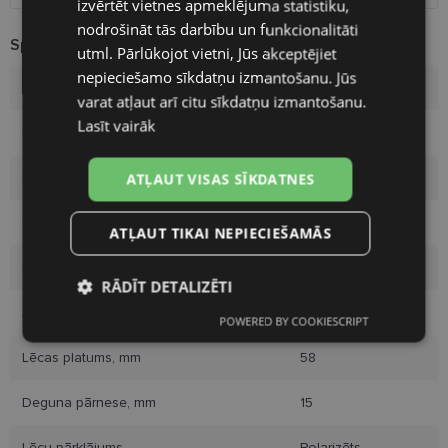
izvērtēt vietnes apmeklējuma statistiku,
nodrošināt tās darbību un funkcionalitāti
FINNISH
Specifikācija
utml. Pārlūkojot vietni, Jūs akceptējiet
nepieciešamo sīkdatņu izmantošanu. Jūs
Zīmols
DIVERSO
varat atļaut arī citu sīkdatņu izmantošanu.
Lasīt vairāk
Ietvara izmērs
58-15
Izmērs
L
ATĻAUT VISAS SĪKDATNES
Ietvara krāsa
gold
ATĻAUT TIKAI NEPIECIEŠAMĀS
Ietvara materiāls
Metāls
RĀDĪT DETALIZĒTI
Auditorija
Vīriešiem
POWERED BY COOKIESCRIPT
Nepieciešamās
Statistikas
sīkdatnes
sīkdatnes
Lēcas platums, mm
58
Deguna pārnese, mm
15
Mārketinga
Funkcionālās
sīkdatnes
sīkdatnes
Lēcu pārklājums
Polarizēts