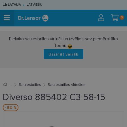
LATVIJA
LATVIEŠU
0
Pielaiko saulesbrilles virtuāli un izvēlies sev piemērotāko
formu
Uzzināt vairāk
Saulesbrilles
Saulesbrilles vīriešiem
Diverso 885402 C3 58-15
- 50 %