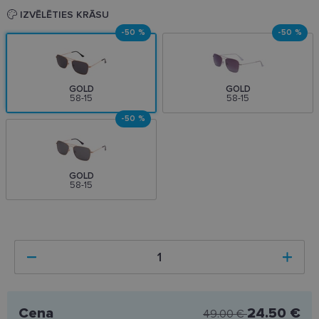
IZVĒLĒTIES KRĀSU
-50 %
-50 %
GOLD
GOLD
58-15
58-15
-50 %
GOLD
58-15
Cena
24.50 €
49.00 €