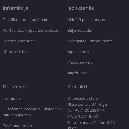
programmat
Informācija
Iepirkšanās
uzbrukumie
tīmekļa
veidlapām.
Biežāk uzdotie jautājumi
Virtuālā pielaikošana
CookieScriptConsent
11 mēneši
Šo sīkfailu
CookieScript
3 nedēļas
izmanto Coo
www.lensor.eu
Kontaktlēcu kopšanas ieteikumi
Briļļu ceļvedis
Script.com
serviss, lai
atcerētos
Redzes pārbaude
Kontaktlēcu abonements
apmeklētāju
sīkfailu
Kā nopirkt brilles
Apmaksas veidi
piekrišanas
preferences.
ir nepiecieš
Piegādes veidi
lai Cookie-
Script.com
sīkfailu
Atlaižu kodi
reklāmkarog
darbotos
pareizi.
Dr. Lensor
Kontakti
Par mums
Dr.Lensor Latvija
Ulbrokas iela 34, Rīga
Lietošanas noteikumi (distances
Tel.: +371 20229944
pirkuma līgums)
Nodrošinātājs
Derīguma
P-Ce: 8:30–16:00
Nosaukums
A
/ Joma
termiņš
Pk un pirms svētkiem: 8:30–
Privātuma politika
15:00
ttcsid
.lensor.eu
2 mēneši