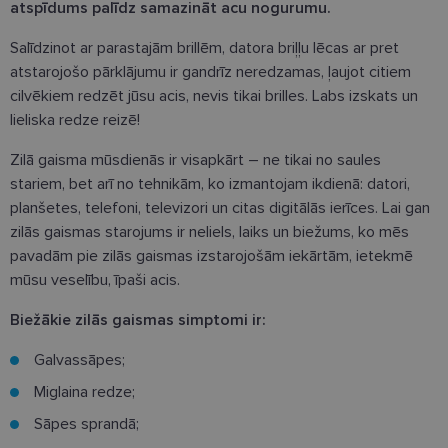
atspīdums palīdz samazināt acu nogurumu.
Salīdzinot ar parastajām brillēm, datora briļļu lēcas ar pret
atstarojošo pārklājumu ir gandrīz neredzamas, ļaujot citiem
cilvēkiem redzēt jūsu acis, nevis tikai brilles. Labs izskats un
lieliska redze reizē!
Zilā gaisma mūsdienās ir visapkārt – ne tikai no saules
stariem, bet arī no tehnikām, ko izmantojam ikdienā: datori,
planšetes, telefoni, televizori un citas digitālās ierīces. Lai gan
zilās gaismas starojums ir neliels, laiks un biežums, ko mēs
pavadām pie zilās gaismas izstarojošām iekārtām, ietekmē
mūsu veselību, īpaši acis.
Biežākie zilās gaismas simptomi ir:
Galvassāpes;
Miglaina redze;
Sāpes sprandā;