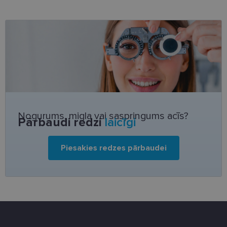
clientId
www.lensor.eu
1 gads
Šis sīkfails ti
izmantots, la
atšķirtu uni
lietotājus,
piešķirot nej
ģenerētu
numuru kā
klienta
identifikator
To izmanto, 
uzlabotu
lietotāja
pieredzi,
optimizējot
tīmekļa viet
Nogurums, migla vai saspringums acīs?
Pārbaudi redzi
laicīgi
veiktspēju u
funkcionalitā
shipping_country
www.lensor.eu
1 gads
Piesakies redzes pārbaudei
csrftoken
www.lensor.eu
11 mēneši
Šis sīkfails ir
4 nedēļas
saistīts ar
Django tīme
izstrādes
platformu
Python. Tas 
paredzēts, la
palīdzētu
aizsargāt vie
pret noteikt
veida