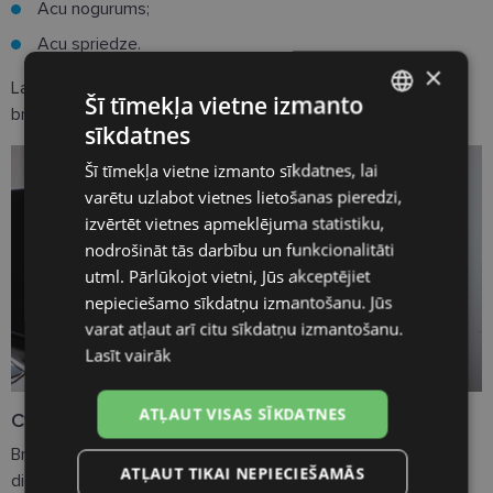
Acu nogurums;
Acu spriedze.
×
Lai pasargātu sevi un citus, ir risinājums – Cvantus datora
Šī tīmekļa vietne izmanto
brilles.
sīkdatnes
LATVIAN
Šī tīmekļa vietne izmanto sīkdatnes, lai
ENGLISH
varētu uzlabot vietnes lietošanas pieredzi,
RUSSIAN
izvērtēt vietnes apmeklējuma statistiku,
nodrošināt tās darbību un funkcionalitāti
FINNISH
utml. Pārlūkojot vietni, Jūs akceptējiet
nepieciešamo sīkdatņu izmantošanu. Jūs
varat atļaut arī citu sīkdatņu izmantošanu.
Lasīt vairāk
ATĻAUT VISAS SĪKDATNES
Cvantus datora brilles
Brilles, kuras var lietot ikviens, kurš vēlas pasargāt acis no
ATĻAUT TIKAI NEPIECIEŠAMĀS
digitālo ierīču ekrānu starojuma.