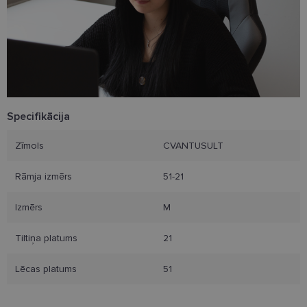
Neklasificētās
Šīs sīkdatnes nepieciešamas, lai Jūs varētu apmeklēt
un pārlūkot tīmekļa vietnes saturu un izmantot tās
piedāvātās iespējas. Šīs sīkdatnes identificē Jūsu
iekārtu, bet neizpauž Jūsu identitāti, kā arī tās nevāc
un neapkopo informāciju. Bez šīm sīkdatnēm
tīmekļa vietne nevarēs pilnvērtīgi darboties,
piemēram, sniegt nepieciešamo informāciju vai
nodrošināt pieprasītos pakalpojumus. Šīs sīkdatnes
Specifikācija
tiek glabātas Jūsu iekārtā līdz brīdim, kad sīkdatne
izpildījusi savu funkciju, bet ne ilgāk kā divus gadus.
Šīs noteikti nepieciešamās sīkdatnes izvietojas
Zīmols
CVANTUSULT
automātiski.
Rāmja izmērs
51-21
Nodrošinātājs
Derīguma
Nosaukums
Apraksts
/ Joma
termiņš
Izmērs
M
_tt_enable_cookie
.lensor.eu
2 mēneši
Šis sīkfails ti
4 nedēļas
izmantots, la
atcerētos
lietotāja
Tiltiņa platums
21
preferences
attiecībā uz
sīkdatņu
Lēcas platums
51
izmantošan
tīmekļa viet
country_ok
www.lensor.eu
1 gads