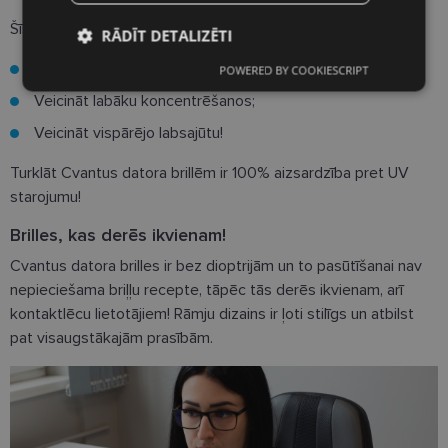
Šīs brilles palīdzēs:
RĀDĪT DETALIZĒTI
Samazināt ekrāna atspīdumu un līdz ar to acu nogurumu;
POWERED BY COOKIESCRIPT
Nepieciešamās
Statistikas
sīkdatnes
sīkdatnes
Veicināt labāku koncentrēšanos;
Veicināt vispārējo labsajūtu!
Mārketinga
Funkcionālās
Turklāt Cvantus datora brillēm ir 100% aizsardzība pret UV
sīkdatnes
sīkdatnes
starojumu!
Brilles, kas derēs ikvienam!
Cvantus datora brilles ir bez dioptrijām un to pasūtīšanai nav
Neklasificētās
nepieciešama briļļu recepte, tāpēc tās derēs ikvienam, arī
kontaktlēcu lietotājiem! Rāmju dizains ir ļoti stilīgs un atbilst
pat visaugstākajām prasībām.
Nepieciešamās sīkdatnes
Statistikas sīkdatnes
Mārketinga sīkdatnes
Funkcionālās sīkdatnes