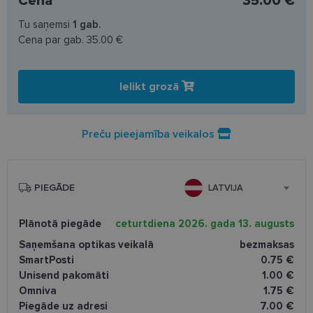
Cena
35.00 €
Tu saņemsi
1
gab.
Cena par gab.
35.00 €
Ielikt grozā
Preču pieejamība veikalos
PIEGĀDE
LATVIJA
Plānotā piegāde
ceturtdiena 2026. gada 13. augusts
Saņemšana optikas veikalā
bezmaksas
SmartPosti
0.75 €
Unisend pakomāti
1.00 €
Omniva
1.75 €
Piegāde uz adresi
7.00 €