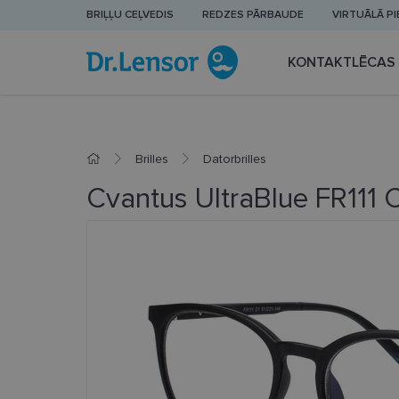
BRIĻĻU CEĻVEDIS
REDZES PĀRBAUDE
VIRTUĀLĀ P
KONTAKTLĒCAS
Brilles
Datorbrilles
Cvantus UltraBlue FR111 C