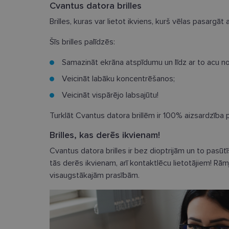
Cvantus datora brilles
Brilles, kuras var lietot ikviens, kurš vēlas pasargāt 
Šīs brilles palīdzēs:
Nepieciešamās sīk
Samazināt ekrāna atspīdumu un līdz ar to acu n
Veicināt labāku koncentrēšanos;
Šīs sīkdatnes nepieci
sīkdatnes identificē 
Veicināt vispārējo labsajūtu!
tīmekļa vietne nevarē
pakalpojumus. Šīs sīkd
gadus. Šīs noteikti n
Turklāt Cvantus datora brillēm ir 100% aizsardzība 
Nosaukums
Brilles, kas derēs ikvienam!
Cvantus datora brilles ir bez dioptrijām un to pasūt
_tt_enable_cookie
tās derēs ikvienam, arī kontaktlēcu lietotājiem! Rāmju 
country_ok
visaugstākajām prasībām.
clientId
shipping_country