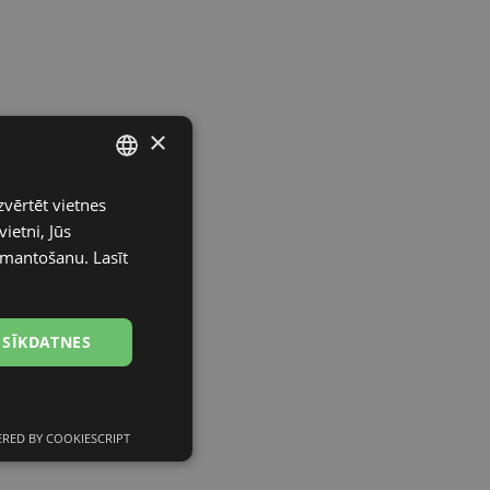
×
zvērtēt vietnes
LATVIAN
ietni, Jūs
ENGLISH
izmantošanu.
Lasīt
RUSSIAN
FINNISH
 SĪKDATNES
RED BY COOKIESCRIPT
Neklasificētās