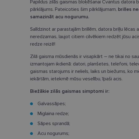
Papildus zilās gaismas bloķēšanai Cvantus datora br
pārklājums. Pateicoties šim pārklājumam,
brilles n
samazināt acu nogurumu.
Salīdzinot ar parastajām brillēm, datora briļļu lēcas 
neredzamas, ļaujot citiem cilvēkiem redzēt jūsu acis, 
redze reizē!
Zilā gaisma mūsdienās ir visapkārt – ne tikai no sau
izmantojam ikdienā: datori, planšetes, telefoni, televi
gaismas starojums ir neliels, laiks un biežums, ko
iekārtām, ietekmē mūsu veselību, īpaši acis.
Biežākie zilās gaismas simptomi ir:
Galvassāpes;
Miglaina redze;
Sāpes sprandā;
Acu nogurums;