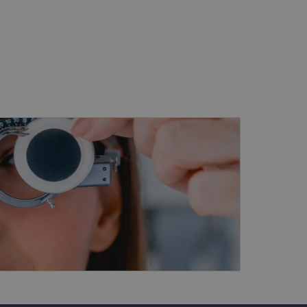
as stāvokli.
t Klaviyo e-pastu
darbību un uzvedību
šanas analīzi. Šī
dzi un optimizētu