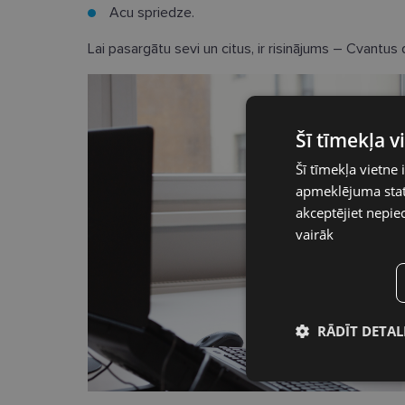
Acu spriedze.
Lai pasargātu sevi un citus, ir risinājums – Cvantus d
Šī tīmekļa 
Šī tīmekļa vietne 
apmeklējuma stati
akceptējiet nepie
vairāk
RĀDĪT DETAL
Nepieciešamā
sīkdatnes