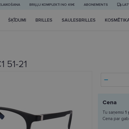
IELAIKOŠANA
BRIĻĻU KOMPLEKTI NO 49€
ABONEMENTS
LAT
ŠĶĪDUMI
BRILLES
SAULESBRILLES
KOSMĒTIK
1 51-21
Cena
Tu saņemsi
1
Cena par gab