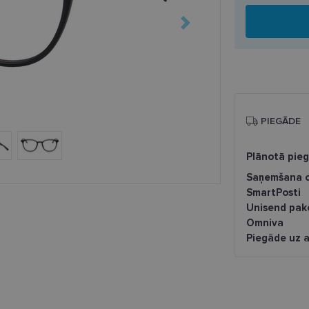
PIEGĀDE
Plānotā pie
Saņemšana o
SmartPosti
Unisend pak
Omniva
Piegāde uz a