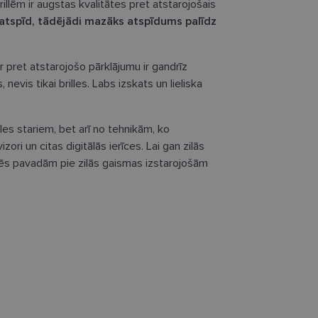
illēm ir augstas kvalitātes pret atstarojošais
eatspīd, tādējādi mazāks atspīdums palīdz
ar pret atstarojošo pārklājumu ir gandrīz
nevis tikai brilles. Labs izskats un lieliska
les stariem, bet arī no tehnikām, ko
zori un citas digitālās ierīces. Lai gan zilās
 mēs pavadām pie zilās gaismas izstarojošām