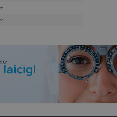
redzējis pirms minētās vietnes apmeklēšanas.
.lensor.eu
1 gads 1
Google Analytics izmanto šo sīkfailu, lai saglabātu sesij
21
mēnesis
1 gads 1
Izseko, kad kāds noklikšķina uz jūsu vietnes, izmantojo
Klaviyo Inc.
51
mēnesis
www.lensor.eu
.tiktok.com
2 mēneši
Šis sīkfails tiek izmantots, lai izsekotu lietotāja mijie
4 nedēļas
tīmekļa vietnē, lai veiktu vietnes veiktspēju un izmanto
informācija tiek izmantota, lai uzlabotu lietotāja piere
tīmekļa vietnes funkcionalitāti.
īs?
i
laicīgi