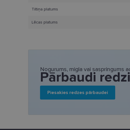
_ga_LQKCL2C28C
Tiltiņa platums
__kla_id
Lēcas platums
_ttp
Nogurums, migla vai saspringums ac
Pārbaudi redz
Piesakies redzes pārbaudei