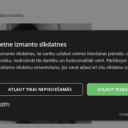
atora brilles.
vietne izmanto sīkdatnes
izmanto sīkdatnes, lai varētu uzlabot vietnes lietošanas pieredzi, i
stiku, nodrošināt tās darbību un funkcionalitāti utml. Pārlūkojot v
ciešamo sīkdatņu izmantošanu. Jūs varat atļaut arī citu sīkdatņu 
ATĻAUT TIKAI NEPIECIEŠAMĀS
ATĻAUT VISAS
IZĒTI
POWE
s
Statistikas
Mārketinga
Funkcionālās
sīkdatnes
sīkdatnes
sīkdatnes