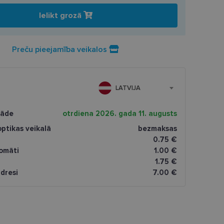
Ielikt grozā
Preču pieejamība veikalos
LATVIJA
gāde
otrdiena 2026. gada 11. augusts
ptikas veikalā
bezmaksas
0.75 €
omāti
1.00 €
1.75 €
dresi
7.00 €