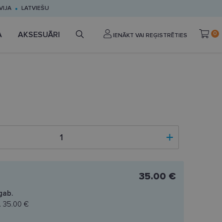
VIJA
LATVIEŠU
A
AKSESUĀRI
0
IENĀKT VAI REĢISTRĒTIES
35.00 €
gab.
.
35.00 €