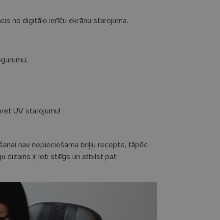
acis no digitālo ierīču ekrānu starojuma.
datnes
Statistikas sīkdatnes
Mārketinga sīkdatnes
Funkcionālās sīkdatne
ogurumu;
ešamas, lai Jūs varētu apmeklēt un pārlūkot tīmekļa vietnes saturu un izmantot tās piedā
Jūsu iekārtu, bet neizpauž Jūsu identitāti, kā arī tās nevāc un neapkopo informāciju. Be
s pilnvērtīgi darboties, piemēram, sniegt nepieciešamo informāciju vai nodrošināt piep
atnes tiek glabātas Jūsu iekārtā līdz brīdim, kad sīkdatne izpildījusi savu funkciju, bet 
epieciešamās sīkdatnes izvietojas automātiski.
pret UV starojumu!
Nodrošinātājs
Derīguma
Apraksts
/ Joma
termiņš
īšanai nav nepieciešama briļļu recepte, tāpēc
.lensor.eu
2 mēneši
Šis sīkfails tiek izmantots, lai atcerētos lietotāja pr
4 nedēļas
sīkdatņu izmantošanu tīmekļa vietnē.
dizains ir ļoti stilīgs un atbilst pat
www.lensor.eu
1 gads
www.lensor.eu
1 gads
Šis sīkfails tiek izmantots, lai atšķirtu unikālos lieto
nejauši ģenerētu numuru kā klienta identifikatoru. 
uzlabotu lietotāja pieredzi, optimizējot tīmekļa vie
funkcionalitāti.
www.lensor.eu
1 gads