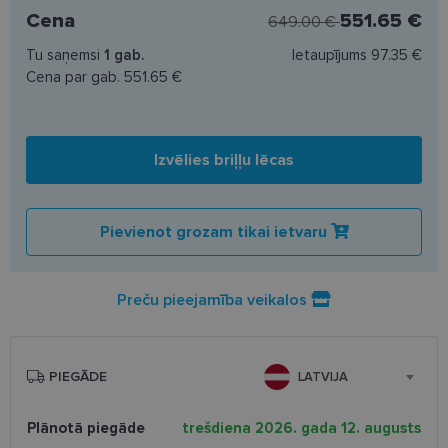
Cena
551.65 €
649.00 €
Tu saņemsi
1
gab.
Ietaupījums
97.35 €
Cena par gab.
551.65 €
Izvēlies briļļu lēcas
Pievienot grozam tikai ietvaru
Preču pieejamība veikalos
PIEGĀDE
LATVIJA
Plānotā piegāde
trešdiena 2026. gada 12. augusts