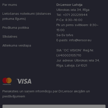
sīkdatņu
izmantošan
Par mums
Dr.Lensor Latvija
tīmekļa viet
Ulbrokas iela 34, Rīga
Lietošanas noteikumi (distances
country_ok
www.lensor.eu
1 gads
Tel.: +371 20229944
pirkuma līgums)
P-Ce: 8:30–16:00
clientId
www.lensor.eu
1 gads
Šis sīkfails ti
izmantots, la
Pk un pirms svētkiem: 8:30–
Privātuma politika
atšķirtu uni
15:00
lietotājus,
piešķirot nej
Se-Sv brīvs
Sīkdatnes
ģenerētu
E-pasts: info@lensor.eu
numuru kā
klienta
Atteikuma veidlapa
identifikator
SIA “OC VISION” Reģ.Nr.
To izmanto, 
uzlabotu
LV40003105710
lietotāja
Jur. adrese: Ulbrokas iela 34,
pieredzi,
optimizējot
Rīga, Latvija, LV-1021
tīmekļa viet
veiktspēju u
funkcionalitā
shipping_country
www.lensor.eu
1 gads
csrftoken
www.lensor.eu
11 mēneši
Šis sīkfails ir
Pieraksties un saņem informāciju par Dr.Lensor akcijām un
4 nedēļas
saistīts ar
Django tīme
piedāvājumiem
izstrādes
platformu
Lūdzu ievadiet e-pasta adresi
Python. Tas 