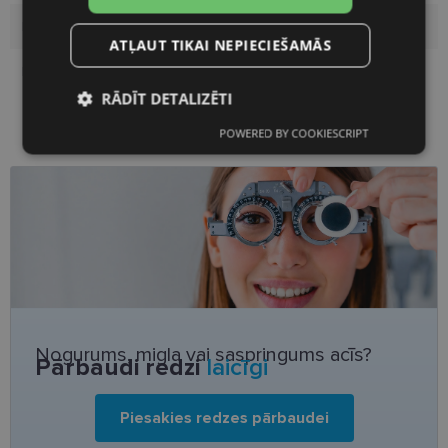
Lēcas platums
53
ATĻAUT TIKAI NEPIECIEŠAMĀS
Deguna pārnese
19
RĀDĪT DETALIZĒTI
POWERED BY COOKIESCRIPT
Nepieciešamās
Statistikas
sīkdatnes
sīkdatnes
Mārketinga
Funkcionālās
sīkdatnes
sīkdatnes
Neklasificētās
Nogurums, migla vai saspringums acīs?
Pārbaudi redzi
laicīgi
Piesakies redzes pārbaudei