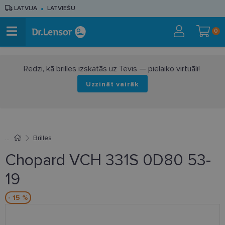
LATVIJA
LATVIEŠU
0
Redzi, kā brilles izskatās uz Tevis — pielaiko virtuāli!
Uzzināt vairāk
Brilles
Chopard VCH 331S 0D80 53-
19
- 15 %