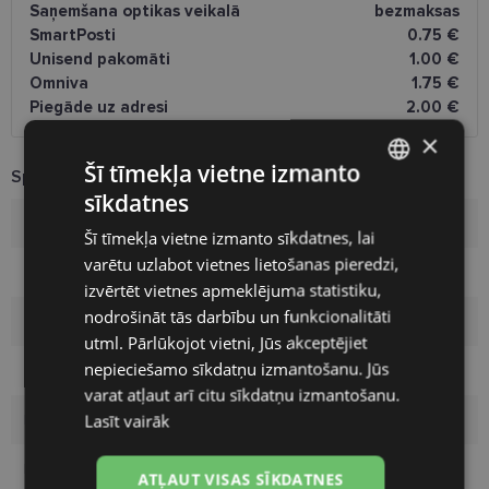
Saņemšana optikas veikalā
bezmaksas
SmartPosti
0.75 €
Unisend pakomāti
1.00 €
Omniva
1.75 €
Piegāde uz adresi
2.00 €
×
Šī tīmekļa vietne izmanto
Specifikācija
sīkdatnes
LATVIAN
Zīmols
CHOPARD
Šī tīmekļa vietne izmanto sīkdatnes, lai
ENGLISH
varētu uzlabot vietnes lietošanas pieredzi,
Izmērs
53-19
RUSSIAN
izvērtēt vietnes apmeklējuma statistiku,
nodrošināt tās darbību un funkcionalitāti
FINNISH
Izmērs
M
utml. Pārlūkojot vietni, Jūs akceptējiet
nepieciešamo sīkdatņu izmantošanu. Jūs
Krāsa
bk/gd
varat atļaut arī citu sīkdatņu izmantošanu.
Lasīt vairāk
Materiāls
Plastmasa
Pircēju grupa
Sievietēm
ATĻAUT VISAS SĪKDATNES