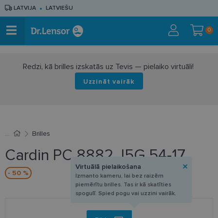
LATVIJA
LATVIEŠU
0
Redzi, kā brilles izskatās uz Tevis — pielaiko virtuāli!
Uzzināt vairāk
Brilles
Cardin PC 8882 J5G 54-17
Virtuālā pielaikošana
- 50 %
Izmanto kameru, lai bez raizēm
piemērītu brilles. Tas ir kā skatīties
spogulī. Spied pogu vai uzzini vairāk.