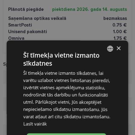
Plānotā piegāde
piektdiena 2026. gada 14. augusts
Saņemšana optikas veikalā
bezmaksas
SmartPosti
0.75 €
Unisend pakomāti
1.00 €
Omniva
1.75 €
Piegāde uz adresi
7.00 €
×
Šī tīmekļa vietne izmanto
sīkdatnes
Specifikācija
LATVIAN
Šī tīmekļa vietne izmanto sīkdatnes, lai
ENGLISH
Zīmols
PIERRE CARDIN
varētu uzlabot vietnes lietošanas pieredzi,
RUSSIAN
izvērtēt vietnes apmeklējuma statistiku,
Izmērs
54-17
nodrošināt tās darbību un funkcionalitāti
FINNISH
utml. Pārlūkojot vietni, Jūs akceptējiet
Izmērs
M
nepieciešamo sīkdatņu izmantošanu. Jūs
varat atļaut arī citu sīkdatņu izmantošanu.
Krāsa
gold
Lasīt vairāk
Materiāls
Metāls