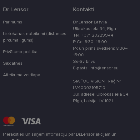
attiecībā uz
Dr. Lensor
Kontakti
sīkdatņu
izmantošan
tīmekļa viet
Par mums
Dr.Lensor Latvija
country_ok
www.lensor.eu
1 gads
Ulbrokas iela 34, Rīga
Lietošanas noteikumi (distances
Tel.: +371 20229944
clientId
www.lensor.eu
1 gads
Šis sīkfails ti
izmantots, la
pirkuma līgums)
P-Ce: 8:30–16:00
atšķirtu uni
Pk un pirms svētkiem: 8:30–
lietotājus,
Privātuma politika
piešķirot nej
15:00
ģenerētu
Se-Sv brīvs
numuru kā
Sīkdatnes
klienta
E-pasts: info@lensor.eu
identifikator
Atteikuma veidlapa
To izmanto, 
uzlabotu
SIA “OC VISION” Reģ.Nr.
lietotāja
LV40003105710
pieredzi,
optimizējot
Jur. adrese: Ulbrokas iela 34,
tīmekļa viet
Rīga, Latvija, LV-1021
veiktspēju u
funkcionalitā
shipping_country
www.lensor.eu
1 gads
csrftoken
www.lensor.eu
11 mēneši
Šis sīkfails ir
4 nedēļas
saistīts ar
Django tīme
Pieraksties un saņem informāciju par Dr.Lensor akcijām un
izstrādes