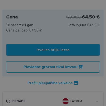
Cena
64.50 €
129.00 €
Tu saņemsi
1
gab.
Ietaupījums
64.50 €
Cena par gab.
64.50 €
Izvēlies briļļu lēcas
Pievienot grozam tikai ietvaru
Preču pieejamība veikalos
PIEGĀDE
LATVIJA