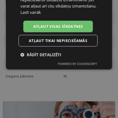
Izmērs
55-16
varat atļaut arī citu sīkdatņu izmantošanu.
Lasīt vairāk
Izmērs
M
ATĻAUT VISAS SĪKDATNES
Krāsa
crystal
ATĻAUT TIKAI NEPIECIEŠAMĀS
Materiāls
Plastmasa
Pircēju grupa
Sievietēm
RĀDĪT DETALIZĒTI
POWERED BY COOKIESCRIPT
Lēcas platums
55
Nepieciešamās
Statistikas
sīkdatnes
sīkdatnes
Deguna pārnese
16
Mārketinga
Funkcionālās
sīkdatnes
sīkdatnes
Neklasificētās