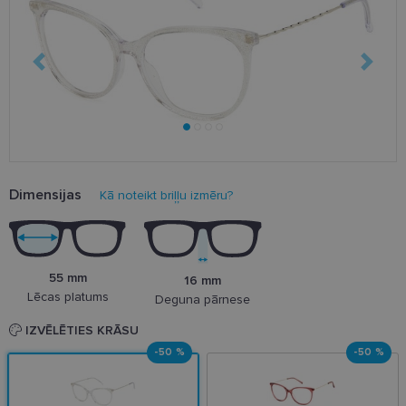
Dimensijas
Kā noteikt briļļu izmēru?
55 mm
16 mm
Lēcas platums
Deguna pārnese
IZVĒLĒTIES KRĀSU
-50 %
-50 %