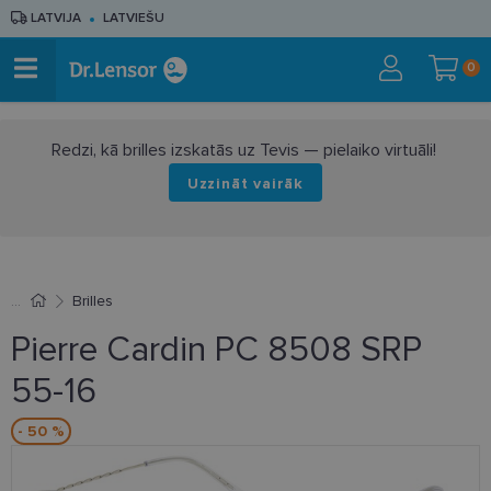
LATVIJA
LATVIEŠU
0
Redzi, kā brilles izskatās uz Tevis — pielaiko virtuāli!
Uzzināt vairāk
Brilles
Pierre Cardin PC 8508 SRP
55-16
- 50 %