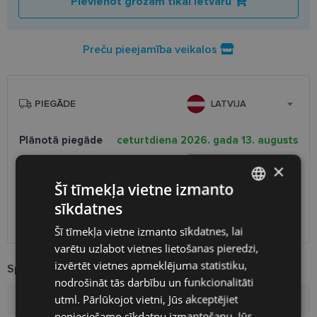
Pievienot grozam tikai ietvaru
Preču pieejamība veikalos
PIEGĀDE
LATVIJA
Plānotā piegāde
ceturtdiena 2026. gada 13. augusts
Saņemšana optikas veikalā
bezmaksas
×
SmartPosti
0.75 €
Šī tīmekļa vietne izmanto
Unisend pakomāti
1.00 €
sīkdatnes
Omniva
1.75 €
LATVIAN
Piegāde uz adresi
7.00 €
Šī tīmekļa vietne izmanto sīkdatnes, lai
ENGLISH
varētu uzlabot vietnes lietošanas pieredzi,
RUSSIAN
izvērtēt vietnes apmeklējuma statistiku,
Specifikācija
nodrošināt tās darbību un funkcionalitāti
FINNISH
utml. Pārlūkojot vietni, Jūs akceptējiet
Zīmols
PIERRE CARDIN
nepieciešamo sīkdatņu izmantošanu. Jūs