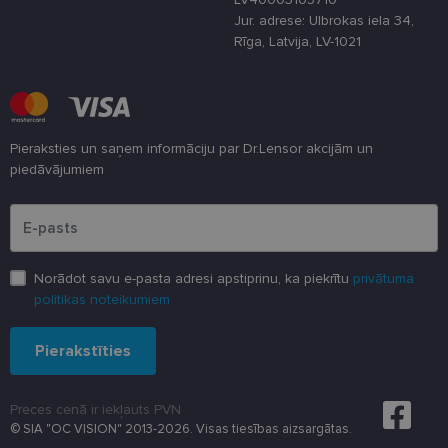
shipping_country
www.lensor.eu
1 gads
Jur. adrese: Ulbrokas iela 34,
csrftoken
www.lensor.eu
11 mēneši
Šis sīkfails ir
Rīga, Latvija, LV-1021
4 nedēļas
saistīts ar
Django tīme
izstrādes
platformu
Python. Tas 
paredzēts, la
palīdzētu
aizsargāt vie
Pieraksties un saņem informāciju par Dr.Lensor akcijām un
pret noteikt
piedāvājumiem
veida
programmat
Lūdzu ievadiet e-pasta adresi
uzbrukumie
tīmekļa
veidlapām.
CookieScriptConsent
11 mēneši
Šo sīkfailu
CookieScript
3 nedēļas
izmanto Coo
www.lensor.eu
Norādot savu e-pasta adresi apstiprinu, ka piekrītu
privātuma
Script.com
serviss, lai
politikas noteikumiem
atcerētos
apmeklētāju
sīkfailu
Pierakstīties
piekrišanas
preferences.
ir nepiecieš
lai Cookie-
Preces cenā ir iekļauts PVN
Script.com
sīkfailu
© SIA "OC VISION" 2013-2026. Visas tiesības aizsargātas.
reklāmkarog