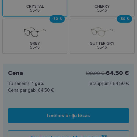
CRYSTAL
CHERRY
55-16
55-16
-50 %
-50 %
GREY
GUTTER GRY
55-16
55-16
Cena
64.50 €
129.00 €
Tu saņemsi
1
gab.
Ietaupījums
64.50 €
Cena par gab.
64.50 €
Izvēlies briļļu lēcas