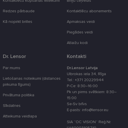
Kontaktlēcu kopšanas ieteikumi
Briļļu ceļvedis
_tt_enable_cookie
.lensor.eu
2 mēneši
Šis sīkfails ti
Redzes pārbaude
Kontaktlēcu abonements
4 nedēļas
izmantots, la
atcerētos
lietotāja
Kā nopirkt brilles
Apmaksas veidi
preferences
attiecībā uz
sīkdatņu
Piegādes veidi
izmantošan
tīmekļa viet
Atlaižu kodi
country_ok
www.lensor.eu
1 gads
Dr. Lensor
Kontakti
clientId
www.lensor.eu
1 gads
Šis sīkfails ti
izmantots, la
atšķirtu uni
Par mums
Dr.Lensor Latvija
lietotājus,
piešķirot nej
Ulbrokas iela 34, Rīga
ģenerētu
Lietošanas noteikumi (distances
Tel.: +371 20229944
numuru kā
klienta
pirkuma līgums)
P-Ce: 8:30–16:00
identifikator
Pk un pirms svētkiem: 8:30–
To izmanto, 
Privātuma politika
uzlabotu
15:00
lietotāja
Se-Sv brīvs
pieredzi,
Sīkdatnes
optimizējot
E-pasts: info@lensor.eu
tīmekļa viet
Atteikuma veidlapa
veiktspēju u
funkcionalitā
SIA “OC VISION” Reģ.Nr.
LV40003105710