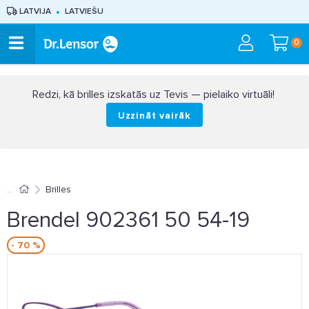
LATVIJA
LATVIEŠU
0
Redzi, kā brilles izskatās uz Tevis — pielaiko virtuāli!
Uzzināt vairāk
Brilles
Brendel 902361 50 54-19
- 70 %