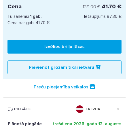
Cena
41.70 €
139.00 €
Tu saņemsi
1
gab.
Ietaupījums
97.30 €
Cena par gab.
41.70 €
Izvēlies briļļu lēcas
Pievienot grozam tikai ietvaru
Preču pieejamība veikalos
PIEGĀDE
LATVIJA
Plānotā piegāde
trešdiena 2026. gada 12. augusts