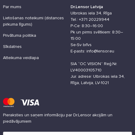
Par mums
Dr.Lensor Latvija
Ulbrokas iela 34, Rīga
Lietošanas noteikumi (distances
Tel.: +371 20229944
pirkuma līgums)
P-Ce: 8:30–16:00
Pk un pirms svētkiem: 8:30–
Privātuma politika
15:00
Se-Sv brīvs
Sīkdatnes
E-pasts: info@lensor.eu
Atteikuma veidlapa
SIA “OC VISION” Reģ.Nr.
LV40003105710
Jur. adrese: Ulbrokas iela 34,
Rīga, Latvija, LV-1021
Pieraksties un saņem informāciju par Dr.Lensor akcijām un
piedāvājumiem
Lūdzu ievadiet e-pasta adresi