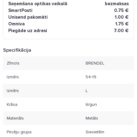
Saņemšana optikas veikalā
bezmaksas
SmartPosti
0.75 €
Unisend pakomāti
1.00 €
Omniva
1.75 €
Piegāde uz adresi
7.00 €
Specifikācija
Zīmols
BRENDEL
Izmērs
54-19
Izmērs
L
Krāsa
lil/gun
Materiāls
Metāls
Pircēju grupa
Sievietēm