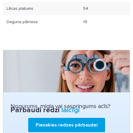
Lēcas platums
54
Deguna pārnese
19
Nogurums, migla vai saspringums acīs?
Pārbaudi redzi
laicīgi
Piesakies redzes pārbaudei