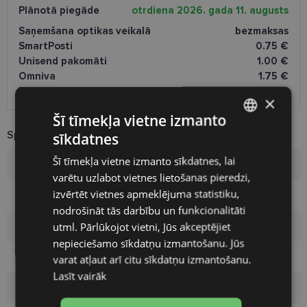
Plānotā piegāde
otrdiena 2026. gada 11. augusts
Saņemšana optikas veikalā
bezmaksas
SmartPosti
0.75 €
Unisend pakomāti
1.00 €
Omniva
1.75 €
Piegāde uz adresi
2.00 €
×
Šī tīmekļa vietne izmanto
Specifikācija
sīkdatnes
LATVIAN
Šī tīmekļa vietne izmanto sīkdatnes, lai
Zīmols
BOSS
ENGLISH
varētu uzlabot vietnes lietošanas pieredzi,
RUSSIAN
izvērtēt vietnes apmeklējuma statistiku,
Izmērs
58-17
nodrošināt tās darbību un funkcionalitāti
FINNISH
utml. Pārlūkojot vietni, Jūs akceptējiet
Izmērs
L
nepieciešamo sīkdatņu izmantošanu. Jūs
Krāsa
grey havan
varat atļaut arī citu sīkdatņu izmantošanu.
Lasīt vairāk
Materiāls
Plastmasa