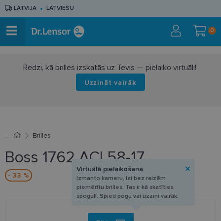
LATVIJA
LATVIEŠU
0
Redzi, kā brilles izskatās uz Tevis — pielaiko virtuāli!
Uzzināt vairāk
Brilles
Boss 1762 ACI 58-17
Virtuālā pielaikošana
- 33 %
Izmanto kameru, lai bez raizēm
piemērītu brilles. Tas ir kā skatīties
spogulī. Spied pogu vai uzzini vairāk.