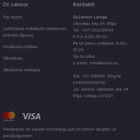
attiecībā uz
Dr. Lensor
Kontakti
sīkdatņu
izmantošan
tīmekļa viet
Par mums
Dr.Lensor Latvija
Ulbrokas iela 34, Rīga
country_ok
www.lensor.eu
1 gads
Lietošanas noteikumi (distances
Tel.: +371 20229944
clientId
www.lensor.eu
1 gads
Šis sīkfails ti
pirkuma līgums)
P-Ce: 8:30–16:00
izmantots, la
atšķirtu uni
Pk un pirms svētkiem: 8:30–
lietotājus,
Privātuma politika
15:00
piešķirot nej
ģenerētu
Se-Sv brīvs
Sīkdatnes
numuru kā
E-pasts: info@lensor.eu
klienta
identifikator
Atteikuma veidlapa
To izmanto, 
SIA “OC VISION” Reģ.Nr.
uzlabotu
lietotāja
LV40003105710
pieredzi,
Jur. adrese: Ulbrokas iela 34,
optimizējot
tīmekļa viet
Rīga, Latvija, LV-1021
veiktspēju u
funkcionalitā
shipping_country
www.lensor.eu
1 gads
csrftoken
www.lensor.eu
11 mēneši
Šis sīkfails ir
4 nedēļas
saistīts ar
Pieraksties un saņem informāciju par Dr.Lensor akcijām un
Django tīme
izstrādes
piedāvājumiem
platformu