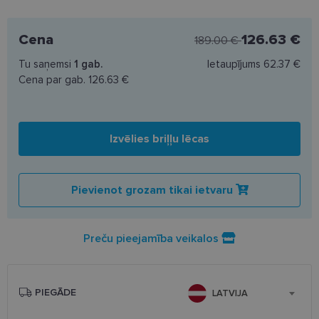
Cena
126.63 €
189.00 €
Tu saņemsi
1
gab.
Ietaupījums
62.37 €
Cena par gab.
126.63 €
Izvēlies briļļu lēcas
Pievienot grozam tikai ietvaru
Preču pieejamība veikalos
PIEGĀDE
LATVIJA