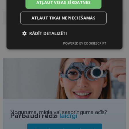
ATĻAUT VISAS SĪKDATNES
Pircēju grupa
Vīriešiem
ATĻAUT TIKAI NEPIECIEŠAMĀS
Lēcas platums
58
Deguna pārnese
17
RĀDĪT DETALIZĒTI
POWERED BY COOKIESCRIPT
Nepieciešamās
Statistikas
sīkdatnes
sīkdatnes
Mārketinga
Funkcionālās
sīkdatnes
sīkdatnes
Neklasificētās
Nogurums, migla vai saspringums acīs?
Pārbaudi redzi
laicīgi