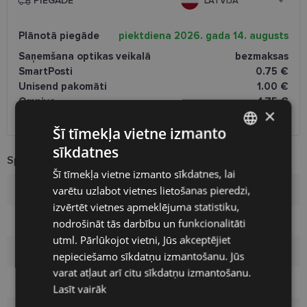
PIEGĀDE
LATVIJA
Plānotā piegāde
piektdiena 2026. gada 14. augusts
Saņemšana optikas veikalā
bezmaksas
SmartPosti
0.75 €
Unisend pakomāti
1.00 €
Omniva
1.75 €
×
Piegāde uz adresi
7.00 €
Šī tīmekļa vietne izmanto
sīkdatnes
LATVIAN
Specifikācija
Šī tīmekļa vietne izmanto sīkdatnes, lai
ENGLISH
varētu uzlabot vietnes lietošanas pieredzi,
Zīmols
BOSS
RUSSIAN
izvērtēt vietnes apmeklējuma statistiku,
Ietvara izmērs
56-17
nodrošināt tās darbību un funkcionalitāti
FINNISH
utml. Pārlūkojot vietni, Jūs akceptējiet
Izmērs
L
nepieciešamo sīkdatņu izmantošanu. Jūs
varat atļaut arī citu sīkdatņu izmantošanu.
Ietvara krāsa
havana
Lasīt vairāk