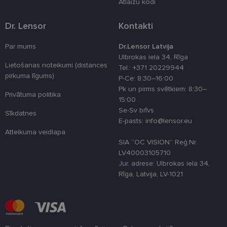
Atlaižu kodi
preferences
attiecībā uz
sīkdatņu
Dr. Lensor
Kontakti
izmantošan
tīmekļa viet
Par mums
Dr.Lensor Latvija
country_ok
www.lensor.eu
1 gads
Ulbrokas iela 34, Rīga
clientId
www.lensor.eu
1 gads
Šis sīkfails ti
Lietošanas noteikumi (distances
Tel.: +371 20229944
izmantots, la
pirkuma līgums)
atšķirtu uni
P-Ce: 8:30–16:00
lietotājus,
Pk un pirms svētkiem: 8:30–
piešķirot nej
Privātuma politika
ģenerētu
15:00
numuru kā
Se-Sv brīvs
klienta
Sīkdatnes
identifikator
E-pasts: info@lensor.eu
To izmanto, 
Atteikuma veidlapa
uzlabotu
lietotāja
SIA “OC VISION” Reģ.Nr.
pieredzi,
LV40003105710
optimizējot
tīmekļa viet
Jur. adrese: Ulbrokas iela 34,
veiktspēju u
Rīga, Latvija, LV-1021
funkcionalitā
shipping_country
www.lensor.eu
1 gads
csrftoken
www.lensor.eu
11 mēneši
Šis sīkfails ir
4 nedēļas
saistīts ar
Django tīme
izstrādes