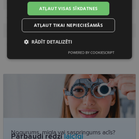
Ietvara materiāls
Plastmasa
ATĻAUT VISAS SĪKDATNES
Auditorija
Vīriešiem
ATĻAUT TIKAI NEPIECIEŠAMĀS
Lēcas platums, mm
56
RĀDĪT DETALIZĒTI
Deguna pārnese, mm
17
POWERED BY COOKIESCRIPT
Nepieciešamās
Statistikas
sīkdatnes
sīkdatnes
Mārketinga
Funkcionālās
sīkdatnes
sīkdatnes
Neklasificētās
Nogurums, migla vai saspringums acīs?
Pārbaudi redzi
laicīgi