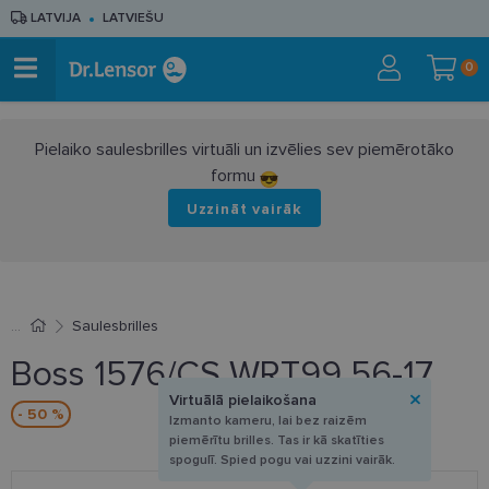
LATVIJA
LATVIEŠU
0
Pielaiko saulesbrilles virtuāli un izvēlies sev piemērotāko
formu
Uzzināt vairāk
Saulesbrilles
Boss 1576/CS WRT99 56-17
Virtuālā pielaikošana
- 50 %
Izmanto kameru, lai bez raizēm
piemērītu brilles. Tas ir kā skatīties
spogulī. Spied pogu vai uzzini vairāk.