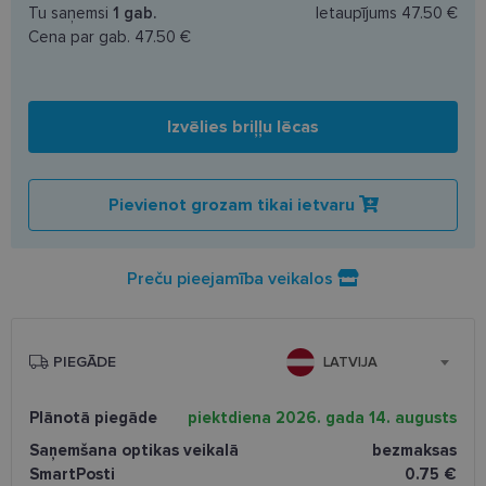
Tu saņemsi
1
gab.
Ietaupījums
47.50 €
Cena par gab.
47.50 €
Izvēlies briļļu lēcas
Pievienot grozam tikai ietvaru
Preču pieejamība veikalos
PIEGĀDE
LATVIJA
Plānotā piegāde
piektdiena 2026. gada 14. augusts
Saņemšana optikas veikalā
bezmaksas
SmartPosti
0.75 €