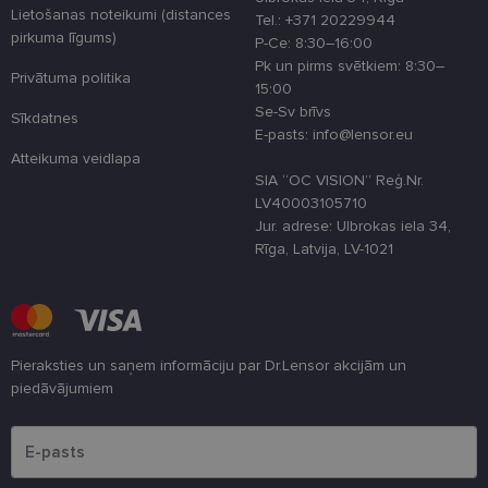
tīmekļa viet
Lietošanas noteikumi (distances
Tel.: +371 20229944
pirkuma līgums)
country_ok
www.lensor.eu
1 gads
P-Ce: 8:30–16:00
Pk un pirms svētkiem: 8:30–
clientId
www.lensor.eu
1 gads
Šis sīkfails ti
Privātuma politika
izmantots, la
15:00
atšķirtu uni
Se-Sv brīvs
Sīkdatnes
lietotājus,
piešķirot nej
E-pasts: info@lensor.eu
ģenerētu
Atteikuma veidlapa
numuru kā
klienta
SIA “OC VISION” Reģ.Nr.
identifikator
LV40003105710
To izmanto, 
uzlabotu
Jur. adrese: Ulbrokas iela 34,
lietotāja
Rīga, Latvija, LV-1021
pieredzi,
optimizējot
tīmekļa viet
veiktspēju u
funkcionalitā
shipping_country
www.lensor.eu
1 gads
Pieraksties un saņem informāciju par Dr.Lensor akcijām un
csrftoken
www.lensor.eu
11 mēneši
Šis sīkfails ir
piedāvājumiem
4 nedēļas
saistīts ar
Django tīme
Lūdzu ievadiet e-pasta adresi
izstrādes
platformu
Python. Tas 
paredzēts, la
palīdzētu