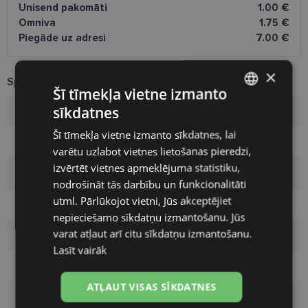
Unisend pakomāti
1.00 €
Omniva
1.75 €
Piegāde uz adresi
7.00 €
×
Specifikācija
Šī tīmekļa vietne izmanto
sīkdatnes
Zīmols
AMARCORD
LATVIAN
Šī tīmekļa vietne izmanto sīkdatnes, lai
ENGLISH
Izmērs
54-16
varētu uzlabot vietnes lietošanas pieredzi,
RUSSIAN
izvērtēt vietnes apmeklējuma statistiku,
Izmērs
M
nodrošināt tās darbību un funkcionalitāti
FINNISH
utml. Pārlūkojot vietni, Jūs akceptējiet
Krāsa
pink/gd
nepieciešamo sīkdatņu izmantošanu. Jūs
varat atļaut arī citu sīkdatņu izmantošanu.
Materiāls
Metāls
Lasīt vairāk
Pircēju grupa
Sievietēm
ATĻAUT VISAS SĪKDATNES
Lēcas platums
54