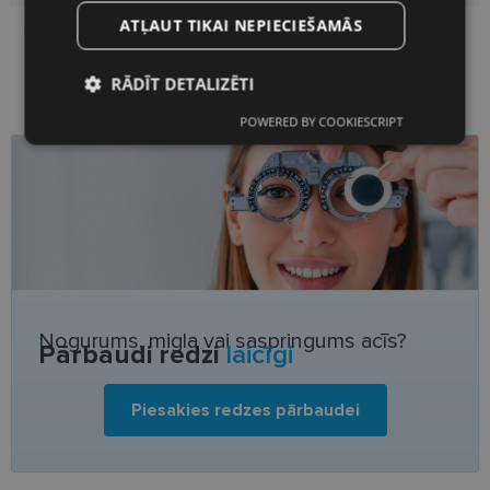
ATĻAUT TIKAI NEPIECIEŠAMĀS
Deguna pārnese
16
RĀDĪT DETALIZĒTI
POWERED BY COOKIESCRIPT
Nepieciešamās
Statistikas
sīkdatnes
sīkdatnes
Mārketinga
Funkcionālās
sīkdatnes
sīkdatnes
Neklasificētās
Nogurums, migla vai saspringums acīs?
Pārbaudi redzi
laicīgi
Piesakies redzes pārbaudei