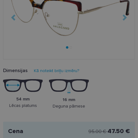
Dimensijas
Kā noteikt briļļu izmēru?
54 mm
16 mm
Lēcas platums
Deguna pārnese
Cena
47.50 €
95.00 €