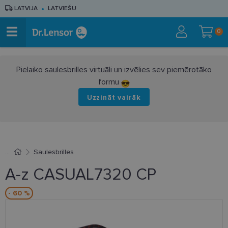
LATVIJA
LATVIEŠU
0
Pielaiko saulesbrilles virtuāli un izvēlies sev piemērotāko
formu
Uzzināt vairāk
Saulesbrilles
A-z CASUAL7320 CP
- 60 %