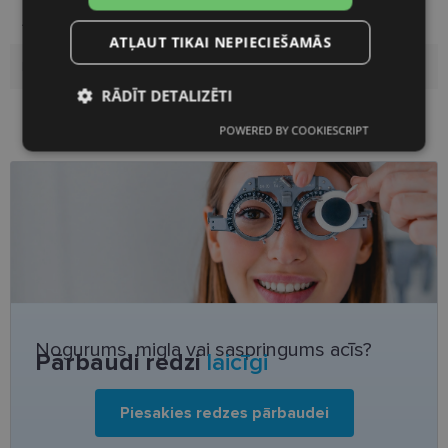
Auditorija
Vīriešiem
ATĻAUT TIKAI NEPIECIEŠAMĀS
Lēcu pārklājums
Polarizēts
RĀDĪT DETALIZĒTI
POWERED BY COOKIESCRIPT
Nepieciešamās
Statistikas
sīkdatnes
sīkdatnes
Mārketinga
Funkcionālās
sīkdatnes
sīkdatnes
Neklasificētās
Nogurums, migla vai saspringums acīs?
Pārbaudi redzi
laicīgi
Piesakies redzes pārbaudei