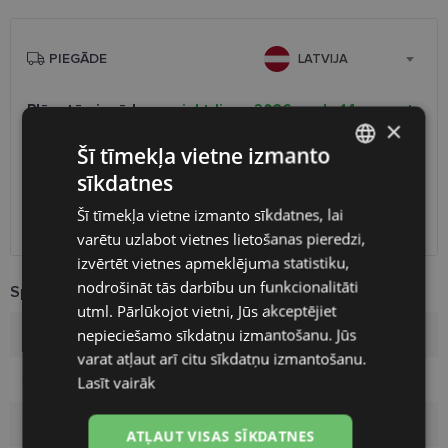
PIEGĀDE
LATVIJA
Plānotā piegāde
piektdiena 2026. gada 14. augusts
×
Saņemšana optikas veikalā
bezmaksas
Šī tīmekļa vietne izmanto
SmartPosti
2.00 €
sīkdatnes
Unisend pakomāti
2.50 €
LATVIAN
Omniva
3.00 €
Šī tīmekļa vietne izmanto sīkdatnes, lai
ENGLISH
Piegāde uz adresi
7.00 €
varētu uzlabot vietnes lietošanas pieredzi,
RUSSIAN
izvērtēt vietnes apmeklējuma statistiku,
nodrošināt tās darbību un funkcionalitāti
FINNISH
Specifikācija
utml. Pārlūkojot vietni, Jūs akceptējiet
nepieciešamo sīkdatņu izmantošanu. Jūs
Zīmols
A-Z
varat atļaut arī citu sīkdatņu izmantošanu.
Ietvara krāsa
gold
Lasīt vairāk
Ietvara materiāls
Metāls
ATĻAUT VISAS SĪKDATNES