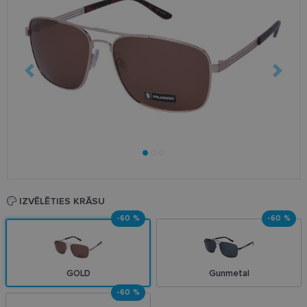
IZVĒLĒTIES KRĀSU
-60 %
-60 %
GOLD
Gunmetal
-60 %