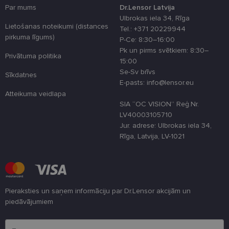
izmantošan
Par mums
Dr.Lensor Latvija
tīmekļa viet
Ulbrokas iela 34, Rīga
Lietošanas noteikumi (distances
Tel.: +371 20229944
country_ok
www.lensor.eu
1 gads
pirkuma līgums)
P-Ce: 8:30–16:00
clientId
www.lensor.eu
1 gads
Šis sīkfails ti
Pk un pirms svētkiem: 8:30–
izmantots, la
Privātuma politika
atšķirtu uni
15:00
lietotājus,
Se-Sv brīvs
piešķirot nej
Sīkdatnes
ģenerētu
E-pasts: info@lensor.eu
numuru kā
Atteikuma veidlapa
klienta
identifikator
SIA “OC VISION” Reģ.Nr.
To izmanto, 
LV40003105710
uzlabotu
lietotāja
Jur. adrese: Ulbrokas iela 34,
pieredzi,
Rīga, Latvija, LV-1021
optimizējot
tīmekļa viet
veiktspēju u
funkcionalitā
shipping_country
www.lensor.eu
1 gads
csrftoken
www.lensor.eu
11 mēneši
Šis sīkfails ir
Pieraksties un saņem informāciju par Dr.Lensor akcijām un
4 nedēļas
saistīts ar
piedāvājumiem
Django tīme
izstrādes
Lūdzu ievadiet e-pasta adresi
platformu
Python. Tas 