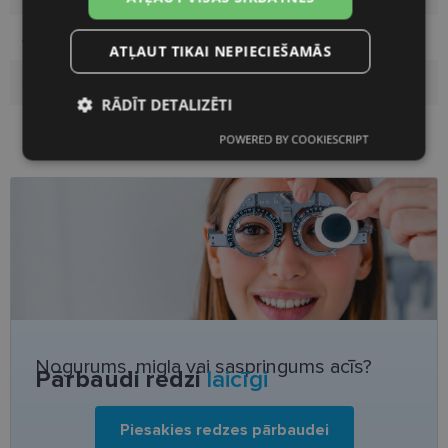
Auditorija
Vīriešiem
ATĻAUT TIKAI NEPIECIEŠAMĀS
Lēcu pārklājums
Polarizēts
RĀDĪT DETALIZĒTI
POWERED BY COOKIESCRIPT
Nepieciešamās
Statistikas
sīkdatnes
sīkdatnes
Mārketinga
Funkcionālās
sīkdatnes
sīkdatnes
Neklasificētās
Nogurums, migla vai saspringums acīs?
Pārbaudi redzi
laicīgi
Piesakies redzes pārbaudei