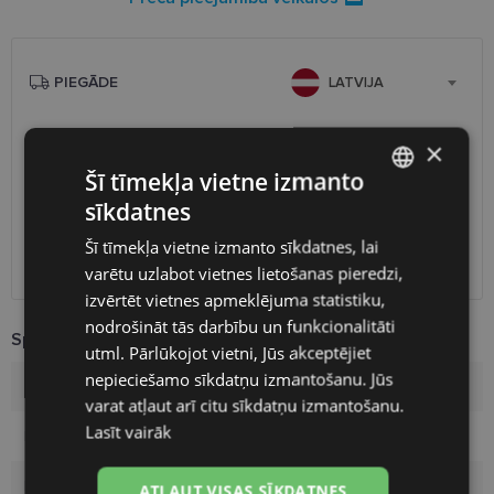
PIEGĀDE
LATVIJA
Plānotā piegāde
ceturtdiena 2026. gada 13. augusts
×
Saņemšana optikas veikalā
bezmaksas
Šī tīmekļa vietne izmanto
SmartPosti
2.00 €
sīkdatnes
LATVIAN
Unisend pakomāti
2.50 €
Šī tīmekļa vietne izmanto sīkdatnes, lai
Omniva
3.00 €
ENGLISH
Piegāde uz adresi
7.00 €
varētu uzlabot vietnes lietošanas pieredzi,
RUSSIAN
izvērtēt vietnes apmeklējuma statistiku,
nodrošināt tās darbību un funkcionalitāti
FINNISH
Specifikācija
utml. Pārlūkojot vietni, Jūs akceptējiet
nepieciešamo sīkdatņu izmantošanu. Jūs
Zīmols
A-Z
varat atļaut arī citu sīkdatņu izmantošanu.
Lasīt vairāk
Ietvara krāsa
silver
Ietvara materiāls
Metāls
ATĻAUT VISAS SĪKDATNES