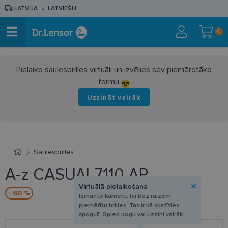
LATVIJA
LATVIEŠU
0
Pielaiko saulesbrilles virtuāli un izvēlies sev piemērotāko
formu
Uzzināt vairāk
Saulesbrilles
A-z CASUAL7110 AP
Virtuālā pielaikošana
- 60 %
Izmanto kameru, lai bez raizēm
piemērītu brilles. Tas ir kā skatīties
spogulī. Spied pogu vai uzzini vairāk.