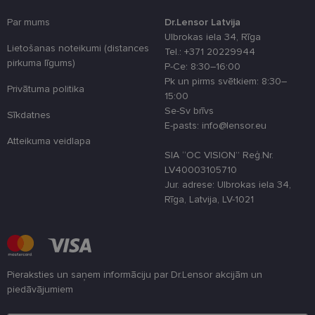
sīkdatņu
izmantošan
Par mums
Dr.Lensor Latvija
tīmekļa viet
Ulbrokas iela 34, Rīga
country_ok
www.lensor.eu
1 gads
Lietošanas noteikumi (distances
Tel.: +371 20229944
pirkuma līgums)
P-Ce: 8:30–16:00
clientId
www.lensor.eu
1 gads
Šis sīkfails ti
izmantots, la
Pk un pirms svētkiem: 8:30–
atšķirtu uni
Privātuma politika
15:00
lietotājus,
piešķirot nej
Se-Sv brīvs
Sīkdatnes
ģenerētu
E-pasts: info@lensor.eu
numuru kā
klienta
Atteikuma veidlapa
identifikator
SIA “OC VISION” Reģ.Nr.
To izmanto, 
uzlabotu
LV40003105710
lietotāja
Jur. adrese: Ulbrokas iela 34,
pieredzi,
optimizējot
Rīga, Latvija, LV-1021
tīmekļa viet
veiktspēju u
funkcionalitā
shipping_country
www.lensor.eu
1 gads
csrftoken
www.lensor.eu
11 mēneši
Šis sīkfails ir
Pieraksties un saņem informāciju par Dr.Lensor akcijām un
4 nedēļas
saistīts ar
Django tīme
piedāvājumiem
izstrādes
platformu
Lūdzu ievadiet e-pasta adresi
Python. Tas 