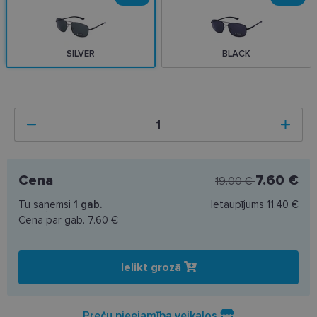
SILVER
BLACK
Cena
7.60 €
19.00 €
Tu saņemsi
1
gab.
Ietaupījums
11.40 €
Cena par gab.
7.60 €
Ielikt grozā
Preču pieejamība veikalos