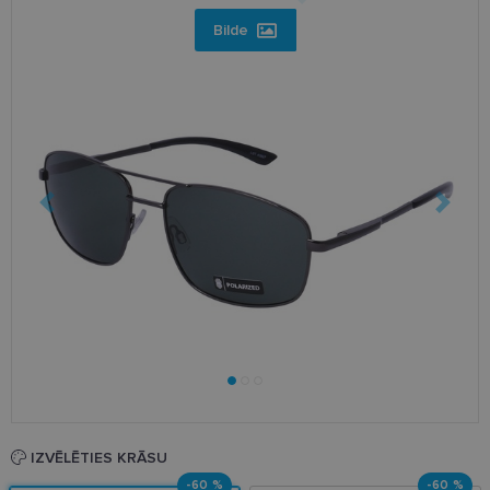
Bilde
IZVĒLĒTIES KRĀSU
-60 %
-60 %