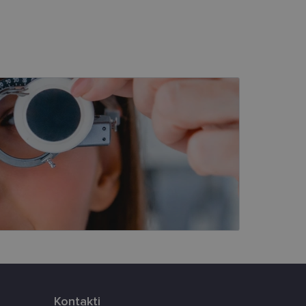
s
Neklasificētās
vātās iespējas. Šīs
z šīm sīkdatnēm
rasītos
ne ilgāk kā divus
eferences attiecībā uz
tājus, piešķirot
To izmanto, lai
tnes veiktspēju un
latformu Python. Tas
Kontakti