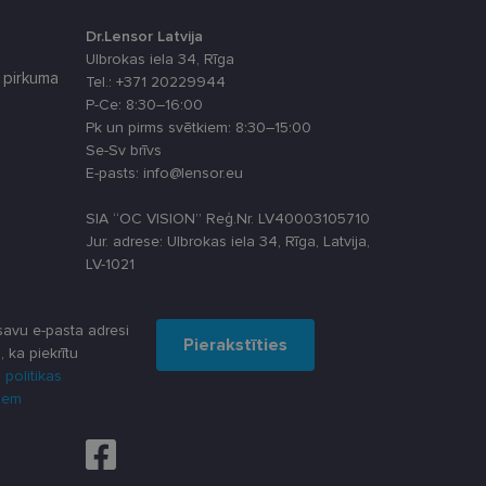
ikta veida
Dr.Lensor Latvija
atcerētos apmeklētāju
Ulbrokas iela 34, Rīga
, lai Cookie-
 pirkuma
Tel.: +371 20229944
P-Ce: 8:30–16:00
Pk un pirms svētkiem: 8:30–15:00
Se-Sv brīvs
Apraksts
E-pasts: info@lensor.eu
SIA “OC VISION” Reģ.Nr. LV40003105710
Jur. adrese: Ulbrokas iela 34, Rīga, Latvija,
LV-1021
u par to, kā
lietotājs varētu būt
lytics - tas ir
ma atjauninājums.
oteiktu, vai vietnes
s, kā klienta
avu e-pasta adresi
Pierakstīties
iekļauts katrā vietnes
, ka piekrītu
āju, sesiju un
 piemēram, reāllaika
 politikas
iem
darbību un uzvedību
šanas analīzi. Šī
dzi un optimizētu
u par to, kā
lietotājs varētu būt
as stāvokli.