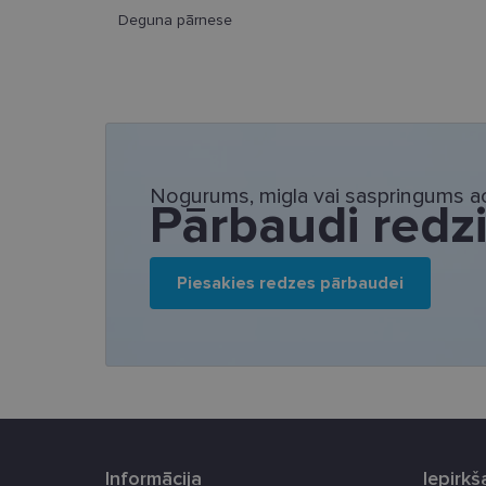
Deguna pārnese
Nepieciešamās sīk
Šīs sīkdatnes nepieci
sīkdatnes identificē 
tīmekļa vietne nevarē
pakalpojumus. Šīs sīkd
Nogurums, migla vai saspringums ac
Pārbaudi redz
gadus. Šīs noteikti n
Nosaukums
Piesakies redzes pārbaudei
_tt_enable_cookie
country_ok
clientId
shipping_country
csrftoken
Informācija
Iepirk