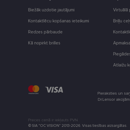
Biežāk uzdotie jautājumi
Virtuālā
CookieScriptConse
Kontaktlēcu kopšanas ieteikumi
Briļļu ce
Redzes pārbaude
Kontakt
Kā nopirkt brilles
Apmaksas
Nosaukums
ttcsid
Piegādes
Nodr
Nosaukums
ttcsid_CQBQGP3C7
Jom
Atlaižu k
Nosaukums
_gcl_au
Goog
.len
_ga
test_cookie
Goog
.dou
Pieraksties un sa
Dr.Lensor akcijā
_fbp
Met
Inc.
_ttp
.len
IDE
Goog
Preces cenā ir iekļauts PVN
.dou
© SIA "OC VISION" 2013-2026. Visas tiesības aizsargātas.
_ga_LQKCL2C28C