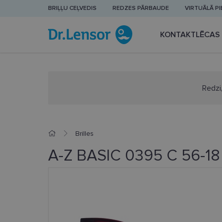
BRIĻĻU CEĻVEDIS
REDZES PĀRBAUDE
VIRTUĀLĀ P
KONTAKTLĒCAS
Redzi,
Brilles
A-Z BASIC 0395 C 56-18