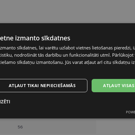
vietne izmanto sīkdatnes
A-Z
izmanto sīkdatnes, lai varētu uzlabot vietnes lietošanas pieredzi, i
stiku, nodrošināt tās darbību un funkcionalitāti utml. Pārlūkojot v
56-18
ciešamo sīkdatņu izmantošanu. Jūs varat atļaut arī citu sīkdatņu 
L
ATĻAUT TIKAI NEPIECIEŠAMĀS
ATĻAUT VISAS
red
Plastmasa
IZĒTI
POWE
Sievietēm
s
Statistikas
Mārketinga
Funkcionālās
sīkdatnes
sīkdatnes
sīkdatnes
56