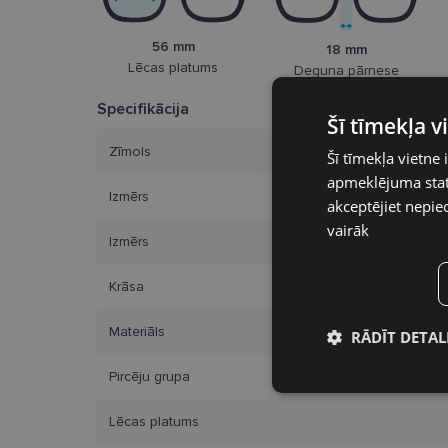
56 mm
18 mm
Lēcas platums
Deguna pārnese
Specifikācija
Šī tīmekļa 
Zīmols
Šī tīmekļa vietne 
apmeklējuma stati
Izmērs
akceptējiet nepie
vairāk
Izmērs
Krāsa
Materiāls
RĀDĪT DETAL
Pircēju grupa
Nepieciešamā
sīkdatnes
Lēcas platums