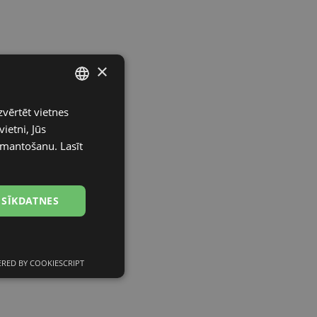
×
zvērtēt vietnes
LATVIAN
ietni, Jūs
ENGLISH
izmantošanu.
Lasīt
RUSSIAN
FINNISH
 SĪKDATNES
RED BY COOKIESCRIPT
Neklasificētās