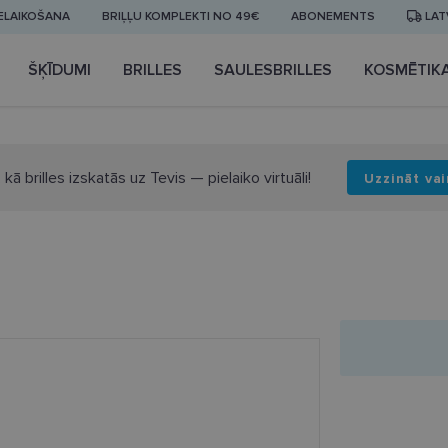
IELAIKOŠANA
BRIĻĻU KOMPLEKTI NO 49€
ABONEMENTS
LAT
ŠĶĪDUMI
BRILLES
SAULESBRILLES
KOSMĒTIK
 kā brilles izskatās uz Tevis — pielaiko virtuāli!
Uzzināt vai