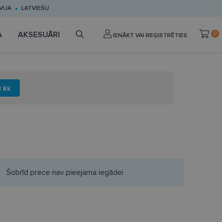
VIJA
LATVIEŠU
A
AKSESUĀRI
0
IENĀKT VAI REĢISTRĒTIES
rāk
Šobrīd prece nav pieejama iegādei