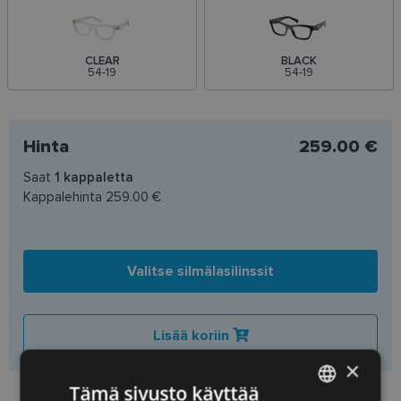
CLEAR
BLACK
54-19
54-19
Hinta
259.00 €
Saat
1
kappaletta
Kappalehinta
259.00 €
Valitse silmälasilinssit
Lisää koriin
×
Tämä sivusto käyttää
Preču pieejamība veikalos