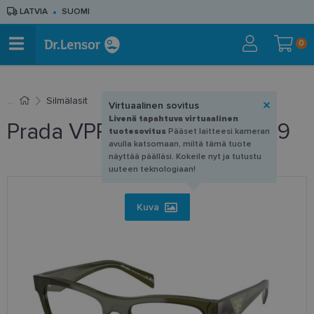
LATVIA
SUOMI
0
Silmälasit
Virtuaalinen sovitus
Livenä tapahtuva virtuaalinen
Prada VPR B01 19Z-1O1 54-19
tuotesovitus
Pääset laitteesi kameran
avulla katsomaan, miltä tämä tuote
näyttää päälläsi. Kokeile nyt ja tutustu
uuteen teknologiaan!
Kuva