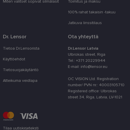
Miten valitset sopivat silmälasit
Toimitus ja maksu
viikkoa
lai atce
prefere
sīkdat
100% rahat takaisin -takuu
tīmekļa
Jatkuva linssitilaus
country_ok
www.lensor.eu
1 vuosi
clientId
www.lensor.eu
1 vuosi
Tätä ev
Dr. Lensor
Ota yhteyttä
erottam
käyttäj
satunna
Tietoa Dr.Lensorista
Dr.Lensor Latvia
numero
tunnist
Ulbrokas street, Riga
käytet
Käyttöehdot
Tel.: +371 20229944
käyttä
optimo
E-mail: info@lensor.eu
suoritu
Tietosuojakäytäntö
toiminn
OC VISION Ltd. Registration
Atteikuma veidlapa
shipping_country
www.lensor.eu
1 vuosi
number/ PVN nr.: 40003105710
csrftoken
www.lensor.eu
11 kuukautta
Tämä ev
Registered office: Ulbrokas
4 viikkoa
Python
street 34, Riga, Latvia, LV-1021
verkko
Se on 
suojaa
tietynt
ohjelm
verkko
CookieScriptConsent
11 kuukautta
Cookie
CookieScript
Tilaa uutiskirjeteksti