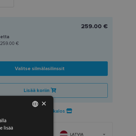
259.00 €
etta
259.00 €
Valitse silmälasilinssit
Lisää koriin
×
Preču pieejamība veikalos
llä
LATVIAN
e lisää
ENGLISH
LATVIA