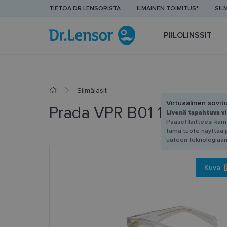
TIETOA DR.LENSORISTA
ILMAINEN TOIMITUS*
SIL
PIILOLINSSIT
Silmälasit
Virtuaalinen sovit
Prada VPR B01 12R-1O1 5
Livenä tapahtuva v
Pääset laitteesi kam
tämä tuote näyttää pä
uuteen teknologiaan
Kuva