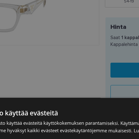
54-19
Hinta
Saat
1
kappal
Kappalehinta
o käyttää evästeitä
PRADA
to käyttää evästeitä käyttökokemuksen parantamiseksi. Käyttämä
e hyväksyt kaikki evästeet evästekäytäntöjemme mukaisesti.
Lu
54-19
TOIMITUS