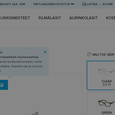
MÄLASIT ALK. 49€
VIRTUAALINEN SOVITUS 🕶️
LATVIA
SUOMI
LINSSINESTEET
SILMÄLASIT
AURINKOLASIT
KOS
us
4-19
VALITSE VÄRI
irtuaalinen tuotesovitus
eran avulla katsomaan, miltä
älläsi. Kokeile nyt ja tutustu
!
CLEAR
54-19
GREEN