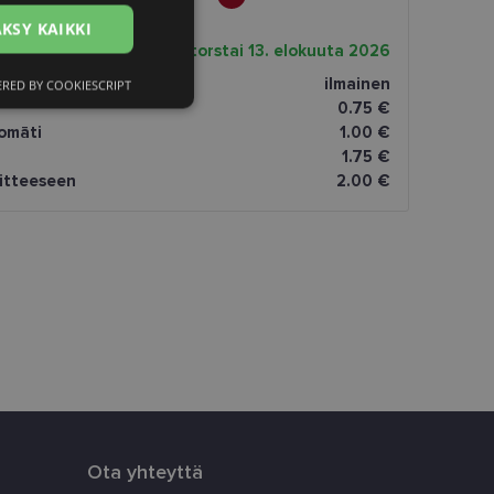
RUSSIAN
KSY KAIKKI
toimitusaika
torstai 13. elokuuta 2026
FINNISH
ptikas salonā
ilmainen
RED BY COOKIESCRIPT
ittelemattomat
0.75 €
omāti
1.00 €
1.75 €
oitteeseen
2.00 €
ittelemattomat
utumisen ja
āja preferences
tnē.
Ota yhteyttä
uiset käyttäjät