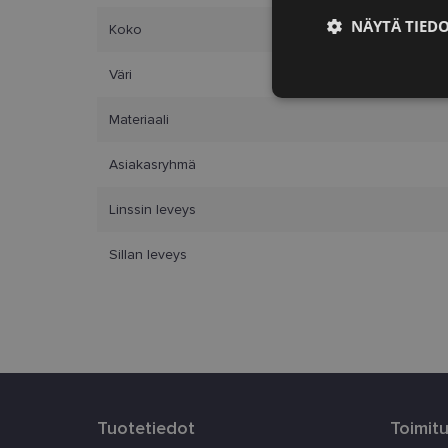
NÄYTÄ TIED
Koko
Väri
Ehdottomasti
välttämättömä
Materiaali
Asiakasryhmä
Linssin leveys
Ehdottomasti 
Sillan leveys
Ehdottomasti välttäm
tilinhallinnan. Sivus
Nimi
_tt_enable_cookie
country_ok
Tuotetiedot
Toimit
clientId