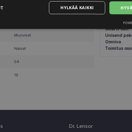
OT
HYLKÄÄ KAIKKI
HYVÄ
L
Suunniteltu 
clear
Saņemšana o
POWE
Suorituskyvylliset
Kohdentavat
Toiminnalliset
Luok
SmartPosti
t
Muoviset
Unisend pak
Omniva
Toimitus os
Naiset
54
välttämättömät
Suorituskyvylliset
Kohdentavat
Toiminnalliset
Luok
19
ättömät evästeet mahdollistavat verkkosivuston perustoiminnot, kuten käyttäjän kirja
toa ei voida käyttää oikein ilman ehdottoman välttämättömiä evästeitä.
Palveluntarjoaja
Päättymisaika
Kuvaus
/ Verkkotunnus
.lensor.eu
2 kuukautta 4
Šis sīkfails tiek izmantots, lai atcerētos lietot
viikkoa
attiecībā uz sīkdatņu izmantošanu tīmekļa vie
www.lensor.eu
1 vuosi
us
Dr. Lensor
www.lensor.eu
1 vuosi
Tätä evästettä käytetään erottamaan ainutlaat