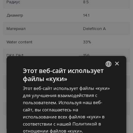
Радиус
8.5
Диаметр
14.1
Материал
Delefilcon A
Water content
33%
DK/l, Dk/t
156
×
Дизайн
Сферический
Этот веб-сайт использует
файлы «куки»
LATVIAN
Производитель
ALCON
Этот веб-сайт использует файлы «куки»
ENGLISH
для улучшения взаимодействия с
Бренд
TOTAL 1
RUSSIAN
пользователем. Используя наш веб-
Время использования
День
сайт, вы соглашаетесь на
FINNISH
использование всех файлов «куки» в
Упаковка
30
соответствии с нашей Политикой в ​​
отношении файлов «куки».