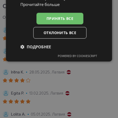
Прочитайте больше
Отзывы
39
Отзывы клиентов о DAILIES TOTAL1® (30 шт)
4.9
ПРИНЯТЬ ВСЕ
Inga L.
12.03.2026, Латвия
ОТКЛОНИТЬ ВСЕ
ПОДРОБНЕЕ
Keitija K.
27.01.2026, Латвия
POWERED BY COOKIESCRIPT
Обязательные
Аналитические
Irēna K.
28.05.2025, Латвия
Целевые
Функциональные
Egita P.
13.02.2025, Латвия
Неклассифицированные
Lolita A.
05.01.2025, Латвия