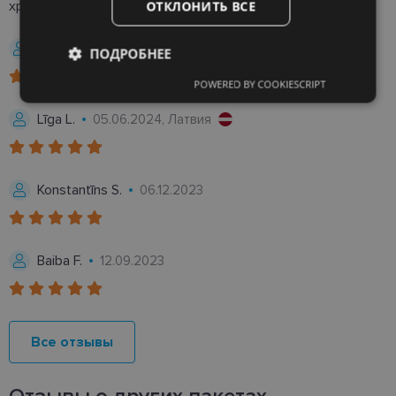
ОТКЛОНИТЬ ВСЕ
хранения!
Līna L.
30.10.2024
ПОДРОБНЕЕ
POWERED BY COOKIESCRIPT
Обязательные
Аналитические
Līga L.
05.06.2024, Латвия
Целевые
Функциональные
Konstantīns S.
06.12.2023
Неклассифицированные
Baiba F.
12.09.2023
Все отзывы
Обязательные
Аналитические
Целевые
Функциональные