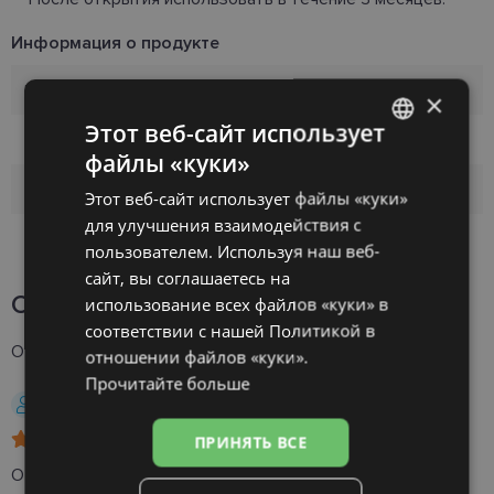
Информация о продукте
Бренд
SOLO
×
Этот веб-сайт использует
Упаковка
3
файлы «куки»
LATVIAN
Производитель
SOLO
Этот веб-сайт использует файлы «куки»
ENGLISH
для улучшения взаимодействия с
Объем
3x360ml
RUSSIAN
пользователем. Используя наш веб-
сайт, вы соглашаетесь на
FINNISH
Отзывы
7
использование всех файлов «куки» в
соответствии с нашей Политикой в ​​
Отзывы клиентов о SOLOCARE AQUA 360ml x3
4.9
отношении файлов «куки».
Прочитайте больше
Kristīne M.
26.03.2025, Латвия
ПРИНЯТЬ ВСЕ
Отлиная жтдкость для линз с удобным контейнером для