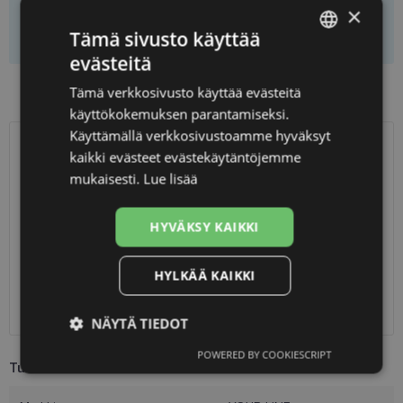
×
Lisää koriin
Tämä sivusto käyttää
evästeitä
LATVIAN
Preču pieejamība veikalos
Tämä verkkosivusto käyttää evästeitä
ENGLISH
käyttökokemuksen parantamiseksi.
RUSSIAN
Käyttämällä verkkosivustoamme hyväksyt
kaikki evästeet evästekäytäntöjemme
TOIMITUS
FINNISH
LATVIA
mukaisesti.
Lue lisää
Suunniteltu toimitusaika
perjantai 14. elokuuta 2026
HYVÄKSY KAIKKI
Saņemšana optikas salonā
ilmainen
SmartPosti
0.75 €
Unisend pakomāti
1.00 €
HYLKÄÄ KAIKKI
Omniva
1.75 €
Toimitus osoitteeseen
7.00 €
NÄYTÄ TIEDOT
POWERED BY COOKIESCRIPT
Ehdottomasti
Suorituskyvylliset
Tuotetiedot
välttämättömät