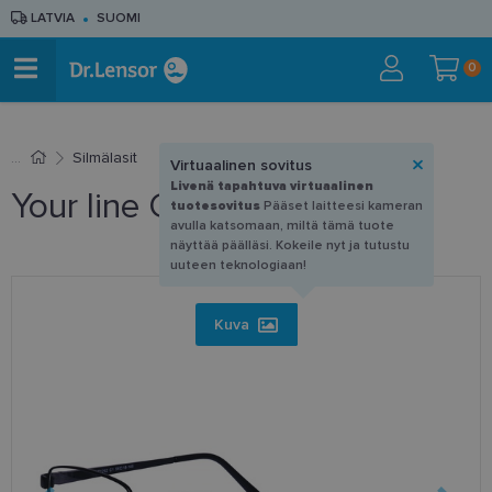
LATVIA
SUOMI
0
Silmälasit
Virtuaalinen sovitus
Livenä tapahtuva virtuaalinen
Your line GF 1292 C1 56-18
tuotesovitus
Pääset laitteesi kameran
avulla katsomaan, miltä tämä tuote
näyttää päälläsi. Kokeile nyt ja tutustu
uuteen teknologiaan!
Kuva