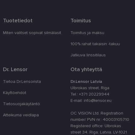
Palveluntarjoaja
Nimi
Päättymisaika
Kuvau
/ Verkkotunnus
_tt_enable_cookie
.lensor.eu
2 kuukautta 4
Šis sīkf
Tuotetiedot
Toimitus
viikkoa
lai atce
prefere
sīkdat
tīmekļa
Miten valitset sopivat silmälasit
Toimitus ja maksu
country_ok
www.lensor.eu
1 vuosi
100% rahat takaisin -takuu
clientId
www.lensor.eu
1 vuosi
Tätä ev
erottam
Jatkuva linssitilaus
käyttäj
satunna
numero
Dr. Lensor
Ota yhteyttä
tunnist
käytet
käyttä
Tietoa Dr.Lensorista
Dr.Lensor Latvia
optimo
Ulbrokas street, Riga
suoritu
toiminn
Käyttöehdot
Tel.: +371 20229944
E-mail: info@lensor.eu
shipping_country
www.lensor.eu
1 vuosi
Tietosuojakäytäntö
csrftoken
www.lensor.eu
11 kuukautta
Tämä ev
OC VISION Ltd. Registration
4 viikkoa
Python
Atteikuma veidlapa
verkko
number/ PVN nr.: 40003105710
Se on 
Registered office: Ulbrokas
suojaa
tietynt
street 34, Riga, Latvia, LV-1021
ohjelm