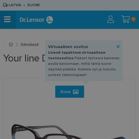
LATVIA
SUOMI
0
Silmälasit
Virtuaalinen sovitus
Livenä tapahtuva virtuaalinen
Your line DM 1169 C3 53-17
tuotesovitus
Pääset laitteesi kameran
avulla katsomaan, miltä tämä tuote
näyttää päälläsi. Kokeile nyt ja tutustu
uuteen teknologiaan!
Kuva