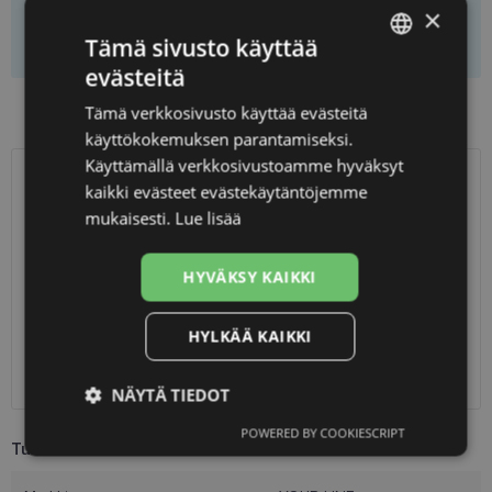
×
Lisää koriin
Tämä sivusto käyttää
evästeitä
LATVIAN
Preču pieejamība veikalos
Tämä verkkosivusto käyttää evästeitä
ENGLISH
käyttökokemuksen parantamiseksi.
RUSSIAN
Käyttämällä verkkosivustoamme hyväksyt
kaikki evästeet evästekäytäntöjemme
TOIMITUS
FINNISH
LATVIA
mukaisesti.
Lue lisää
Suunniteltu toimitusaika
tiistai 11. elokuuta 2026
HYVÄKSY KAIKKI
Saņemšana optikas salonā
ilmainen
SmartPosti
2.00 €
Unisend pakomāti
2.50 €
HYLKÄÄ KAIKKI
Omniva
3.00 €
Toimitus osoitteeseen
7.00 €
NÄYTÄ TIEDOT
POWERED BY COOKIESCRIPT
Ehdottomasti
Suorituskyvylliset
Tuotetiedot
välttämättömät