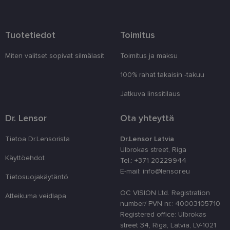
Palveluntarjoaja
Nimi
Päättymisaika
Kuvau
/ Verkkotunnus
_tt_enable_cookie
.lensor.eu
2 kuukautta 4
Šis sīkf
Tuotetiedot
Toimitus
viikkoa
lai atce
prefere
sīkdat
tīmekļa
Miten valitset sopivat silmälasit
Toimitus ja maksu
country_ok
www.lensor.eu
1 vuosi
100% rahat takaisin -takuu
clientId
www.lensor.eu
1 vuosi
Tätä ev
erottam
Jatkuva linssitilaus
käyttäj
satunna
numero
Dr. Lensor
Ota yhteyttä
tunnist
käytet
käyttä
Tietoa Dr.Lensorista
Dr.Lensor Latvia
optimo
Ulbrokas street, Riga
suoritu
toiminn
Käyttöehdot
Tel.: +371 20229944
E-mail: info@lensor.eu
shipping_country
www.lensor.eu
1 vuosi
Tietosuojakäytäntö
csrftoken
www.lensor.eu
11 kuukautta
Tämä ev
OC VISION Ltd. Registration
4 viikkoa
Python
Atteikuma veidlapa
verkko
number/ PVN nr.: 40003105710
Se on 
Registered office: Ulbrokas
suojaa
tietynt
street 34, Riga, Latvia, LV-1021
ohjelm