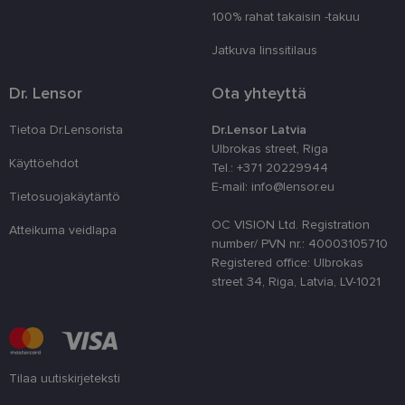
Suorituskyvylliset
Kohdentavat
100% rahat takaisin -takuu
Toiminnalliset
Luokittelemattomat
Jatkuva linssitilaus
Ehdottomasti välttämättömät evästeet
mahdollistavat verkkosivuston perustoiminnot,
Dr. Lensor
Ota yhteyttä
kuten käyttäjän kirjautumisen ja tilinhallinnan.
Sivustoa ei voida käyttää oikein ilman ehdottoman
välttämättömiä evästeitä.
Tietoa Dr.Lensorista
Dr.Lensor Latvia
Ulbrokas street, Riga
Palveluntarjoaja
Nimi
Päättymisaika
Kuvau
Käyttöehdot
/ Verkkotunnus
Tel.: +371 20229944
E-mail: info@lensor.eu
_tt_enable_cookie
.lensor.eu
2 kuukautta 4
Šis sīkf
Tietosuojakäytäntö
viikkoa
lai atce
prefere
OC VISION Ltd. Registration
sīkdat
Atteikuma veidlapa
tīmekļa
number/ PVN nr.: 40003105710
Registered office: Ulbrokas
country_ok
www.lensor.eu
1 vuosi
street 34, Riga, Latvia, LV-1021
clientId
www.lensor.eu
1 vuosi
Tätä ev
erottam
käyttäj
satunna
numero
tunnist
käytet
Tilaa uutiskirjeteksti
käyttä
optimo