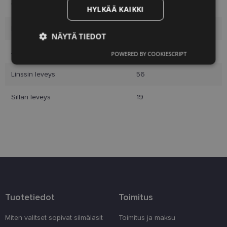
Väri
cry/brn
HYLKÄÄ KAIKKI
Materiaali
Muoviset
NÄYTÄ TIEDOT
Asiakasryhmä
Miehet
POWERED BY COOKIESCRIPT
Ehdottomasti
Suorituskyvylliset
välttämättömät
Linssin leveys
56
Sillan leveys
19
Kohdentavat
Toiminnalliset
Luokittelemattomat
Tuotetiedot
Toimitus
Ehdottomasti välttämättömät
Miten valitset sopivat silmälasit
Toimitus ja maksu