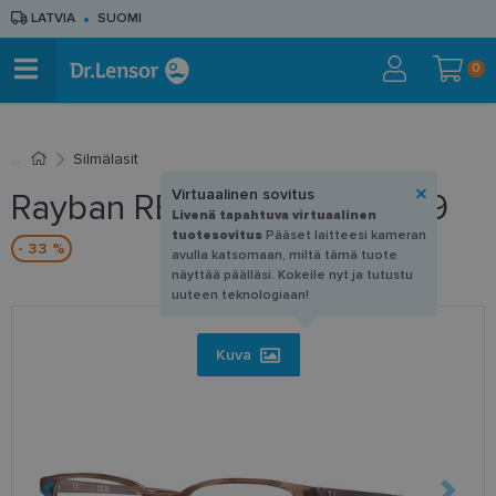
LATVIA
SUOMI
0
Silmälasit
Virtuaalinen sovitus
Rayban RB 5418 8255 56-19
Livenä tapahtuva virtuaalinen
tuotesovitus
Pääset laitteesi kameran
- 33 %
avulla katsomaan, miltä tämä tuote
näyttää päälläsi. Kokeile nyt ja tutustu
uuteen teknologiaan!
Kuva