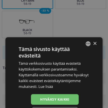
CRY/BRN
BLUE
56-19
56-19
-33 %
BLACK
56-19
×
Tämä sivusto käyttää
Tämä etukuponki on vain kirjautuneille käyttäjille
evästeitä
LATVIAN
Tämä verkkosivusto käyttää evästeitä
ENGLISH
Tuotetiedot
käyttökokemuksen parantamiseksi.
RUSSIAN
Käyttämällä verkkosivustoamme hyväksyt
Merkki
RAY-BAN
kaikki evästeet evästekäytäntöjemme
FINNISH
mukaisesti.
Lue lisää
Koko
56-19
HYVÄKSY KAIKKI
Koko
L