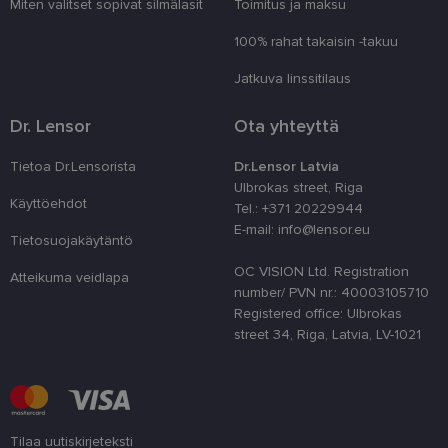
Miten valitset sopivat silmälasit
Toimitus ja maksu
viikkoa
lai atce
prefere
sīkdat
100% rahat takaisin -takuu
tīmekļa
Jatkuva linssitilaus
country_ok
www.lensor.eu
1 vuosi
clientId
www.lensor.eu
1 vuosi
Tätä ev
Dr. Lensor
Ota yhteyttä
erottam
käyttäj
satunna
Tietoa Dr.Lensorista
Dr.Lensor Latvia
numero
tunnist
Ulbrokas street, Riga
käytet
Käyttöehdot
Tel.: +371 20229944
käyttä
optimo
E-mail: info@lensor.eu
suoritu
Tietosuojakäytäntö
toiminn
OC VISION Ltd. Registration
Atteikuma veidlapa
shipping_country
www.lensor.eu
1 vuosi
number/ PVN nr.: 40003105710
csrftoken
www.lensor.eu
11 kuukautta
Tämä ev
Registered office: Ulbrokas
4 viikkoa
Python
street 34, Riga, Latvia, LV-1021
verkko
Se on 
suojaa
tietynt
ohjelm
verkko
CookieScriptConsent
11 kuukautta
Cookie
CookieScript
Tilaa uutiskirjeteksti