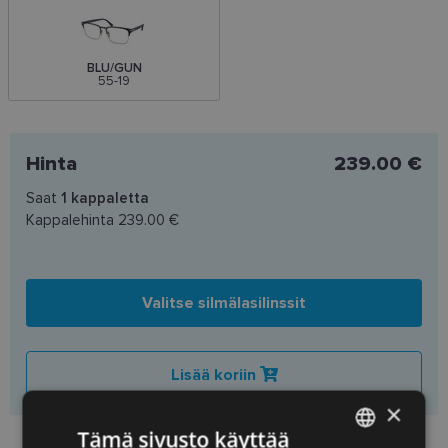
BLU/GUN
55-19
Hinta
239.00 €
Saat
1
kappaletta
Kappalehinta
239.00 €
Valitse silmälasilinssit
Lisää koriin
×
Tämä sivusto käyttää
Preču pieejamība veikalos