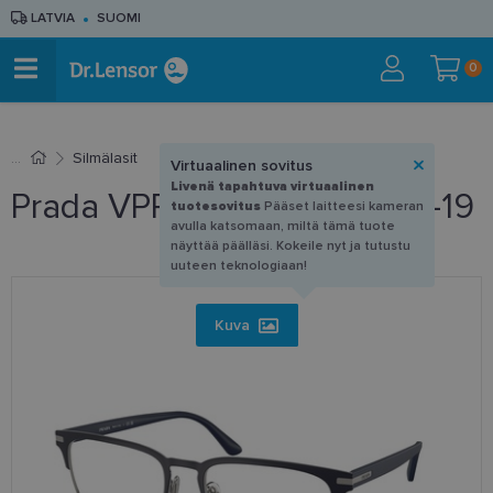
LATVIA
SUOMI
0
Silmälasit
Virtuaalinen sovitus
Livenä tapahtuva virtuaalinen
Prada VPR 58Z 02N-1O1 57-19
tuotesovitus
Pääset laitteesi kameran
avulla katsomaan, miltä tämä tuote
näyttää päälläsi. Kokeile nyt ja tutustu
uuteen teknologiaan!
Kuva