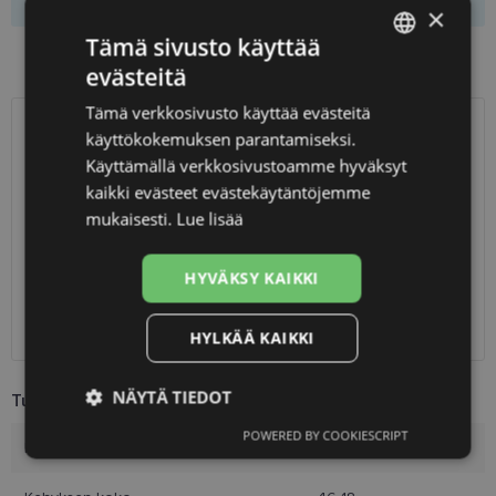
×
Tämä sivusto käyttää
Preču pieejamība veikalos
evästeitä
LATVIAN
Tämä verkkosivusto käyttää evästeitä
ENGLISH
käyttökokemuksen parantamiseksi.
TOIMITUS
LATVIA
RUSSIAN
Käyttämällä verkkosivustoamme hyväksyt
kaikki evästeet evästekäytäntöjemme
FINNISH
Suunniteltu toimitusaika
keskiviikko 12. elokuuta 2026
mukaisesti.
Lue lisää
Saņemšana optikas salonā
ilmainen
SmartPosti
0.75 €
HYVÄKSY KAIKKI
Unisend pakomāti
1.00 €
Omniva
1.75 €
Toimitus osoitteeseen
7.00 €
HYLKÄÄ KAIKKI
NÄYTÄ TIEDOT
Tuotetiedot
POWERED BY COOKIESCRIPT
Ehdottomasti
Suorituskyvylliset
Merkki
POLAROID
välttämättömät