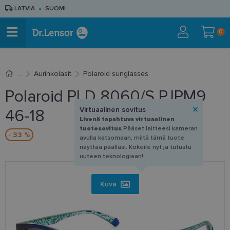
LATVIA
SUOMI
0
Aurinkolasit
Polaroid sunglasses
Polaroid PLD 8060/S PJPM9
Virtuaalinen sovitus
46-18
Livenä tapahtuva virtuaalinen
tuotesovitus
Pääset laitteesi kameran
- 33 %
avulla katsomaan, miltä tämä tuote
näyttää päälläsi. Kokeile nyt ja tutustu
uuteen teknologiaan!
Kuva