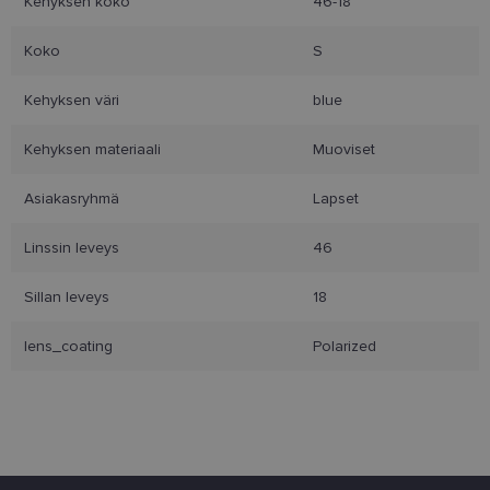
Kehyksen koko
46-18
Kohdentavat
Toiminnalliset
Koko
S
Kehyksen väri
blue
Luokittelemattomat
Kehyksen materiaali
Muoviset
Asiakasryhmä
Lapset
Linssin leveys
46
Ehdottomasti välttämättömät
Sillan leveys
18
Suorituskyvylliset
Kohdentavat
lens_coating
Polarized
Toiminnalliset
Luokittelemattomat
Ehdottomasti välttämättömät evästeet
mahdollistavat verkkosivuston perustoiminnot,
kuten käyttäjän kirjautumisen ja tilinhallinnan.
Sivustoa ei voida käyttää oikein ilman ehdottoman
välttämättömiä evästeitä.