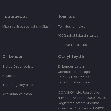
Palveluntarjoaja
Nimi
Päättymisaika
Kuvau
/ Verkkotunnus
_tt_enable_cookie
.lensor.eu
2 kuukautta 4
Šis sīkf
Tuotetiedot
Toimitus
viikkoa
lai atce
prefere
sīkdat
tīmekļa
Miten valitset sopivat silmälasit
Toimitus ja maksu
country_ok
www.lensor.eu
1 vuosi
100% rahat takaisin -takuu
clientId
www.lensor.eu
1 vuosi
Tätä ev
erottam
Jatkuva linssitilaus
käyttäj
satunna
numero
Dr. Lensor
Ota yhteyttä
tunnist
käytet
käyttä
Tietoa Dr.Lensorista
Dr.Lensor Latvia
optimo
Ulbrokas street, Riga
suoritu
toiminn
Käyttöehdot
Tel.: +371 20229944
E-mail: info@lensor.eu
shipping_country
www.lensor.eu
1 vuosi
Tietosuojakäytäntö
csrftoken
www.lensor.eu
11 kuukautta
Tämä ev
OC VISION Ltd. Registration
4 viikkoa
Python
Atteikuma veidlapa
verkko
number/ PVN nr.: 40003105710
Se on 
Registered office: Ulbrokas
suojaa
tietynt
street 34, Riga, Latvia, LV-1021
ohjelm