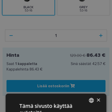
BLACK
GREY
53-16
53-16
Hinta
86.43 €
129.00 €
Saat
1
kappaletta
Sinä säästät
42.57 €
Kappalehinta
86.43 €
Lisää ostoskoriin
×
Preču pieejamība veikalos
Tämä sivusto käyttää