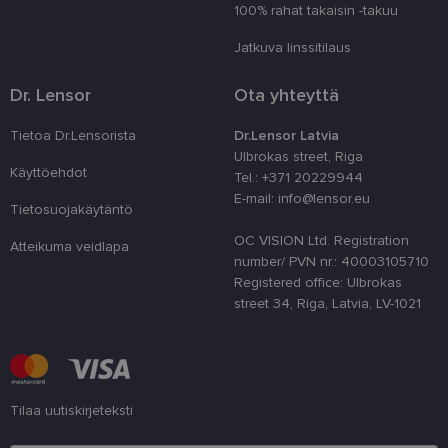
100% rahat takaisin -takuu
prefere
sīkdat
tīmekļa
Jatkuva linssitilaus
country_ok
www.lensor.eu
1 vuosi
Dr. Lensor
Ota yhteyttä
clientId
www.lensor.eu
1 vuosi
Tätä ev
erottam
käyttäj
Tietoa Dr.Lensorista
Dr.Lensor Latvia
satunna
numero
Ulbrokas street, Riga
tunnist
Käyttöehdot
Tel.: +371 20229944
käytet
käyttä
E-mail: info@lensor.eu
Tietosuojakäytäntö
optimo
suoritu
toiminn
OC VISION Ltd. Registration
Atteikuma veidlapa
number/ PVN nr.: 40003105710
shipping_country
www.lensor.eu
1 vuosi
Registered office: Ulbrokas
csrftoken
www.lensor.eu
11 kuukautta
Tämä ev
street 34, Riga, Latvia, LV-1021
4 viikkoa
Python
verkko
Se on 
suojaa
tietynt
ohjelm
verkko
Tilaa uutiskirjeteksti
CookieScriptConsent
11 kuukautta
Cookie
CookieScript
3 viikkoa
käyttää
www.lensor.eu
Syötä sähköpostiosoite