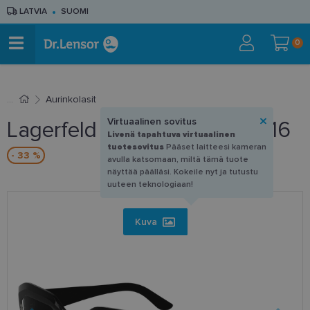
LATVIA
SUOMI
0
Aurinkolasit
Virtuaalinen sovitus
Lagerfeld KL 6167S 001 53-16
Livenä tapahtuva virtuaalinen
tuotesovitus
Pääset laitteesi kameran
- 33 %
avulla katsomaan, miltä tämä tuote
näyttää päälläsi. Kokeile nyt ja tutustu
uuteen teknologiaan!
Kuva