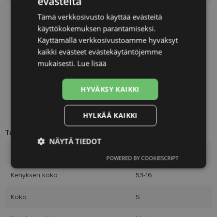
evästeitä
LATVIAN
Tämä verkkosivusto käyttää evästeitä
ENGLISH
TOIMITUS
LATVIA
käyttökokemuksen parantamiseksi.
RUSSIAN
Käyttämällä verkkosivustoamme hyväksyt
Suunniteltu toimitusaika
perjantai 14. elokuuta 2026
kaikki evästeet evästekäytäntöjemme
FINNISH
Saņemšana optikas salonā
ilmainen
mukaisesti.
Lue lisää
SmartPosti
0.75 €
Unisend pakomāti
1.00 €
HYVÄKSY KAIKKI
Omniva
1.75 €
Toimitus osoitteeseen
7.00 €
HYLKÄÄ KAIKKI
Tuotetiedot
NÄYTÄ TIEDOT
Merkki
LAGERFELD
POWERED BY COOKIESCRIPT
Ehdottomasti
Suorituskyvylliset
välttämättömät
Kehyksen koko
53-16
Koko
S
Kohdentavat
Toiminnalliset