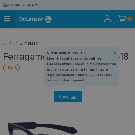
LATVIA
SUOMI
0
Silmälasit
Virtuaalinen sovitus
Ferragamo SF 2941 456 54-18
Livenä tapahtuva virtuaalinen
tuotesovitus
Pääset laitteesi kameran
- 33 %
avulla katsomaan, miltä tämä tuote
näyttää päälläsi. Kokeile nyt ja tutustu
uuteen teknologiaan!
Kuva