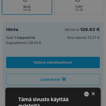
BLUE
TORT
54-18
54-18
Hinta
126.63 €
189.00 €
Saat
1
kappaletta
Sinä säästät
62.37 €
Kappalehinta
126.63 €
Valitse silmälasilinssit
Lisää koriin
×
Preču pieejamība veikalos
Tämä sivusto käyttää
evästeitä