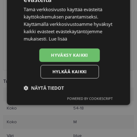
LATVIAN
Tämä verkkosivusto käyttää evästeitä
TOIMITUS
LATVIA
ENGLISH
käyttökokemuksen parantamiseksi.
RUSSIAN
Käyttämällä verkkosivustoamme hyväksyt
Suunniteltu toimitusaika
perjantai 14. elokuuta 2026
kaikki evästeet evästekäytäntöjemme
FINNISH
Saņemšana optikas salonā
ilmainen
mukaisesti.
Lue lisää
SmartPosti
0.75 €
Unisend pakomāti
1.00 €
HYVÄKSY KAIKKI
Omniva
1.75 €
Toimitus osoitteeseen
2.00 €
HYLKÄÄ KAIKKI
Tuotetiedot
NÄYTÄ TIEDOT
Merkki
FERRAGAMO
POWERED BY COOKIESCRIPT
Ehdottomasti
Suorituskyvylliset
välttämättömät
Koko
54-18
Koko
M
Kohdentavat
Toiminnalliset
Väri
blue