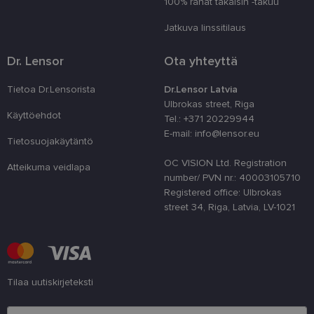
100% rahat takaisin -takuu
prefere
sīkdat
tīmekļa
Jatkuva linssitilaus
country_ok
www.lensor.eu
1 vuosi
Dr. Lensor
Ota yhteyttä
clientId
www.lensor.eu
1 vuosi
Tätä ev
erottam
käyttäj
Tietoa Dr.Lensorista
Dr.Lensor Latvia
satunna
Ulbrokas street, Riga
numero
tunnist
Käyttöehdot
Tel.: +371 20229944
käytet
E-mail: info@lensor.eu
käyttä
Tietosuojakäytäntö
optimo
suoritu
OC VISION Ltd. Registration
toiminn
Atteikuma veidlapa
number/ PVN nr.: 40003105710
shipping_country
www.lensor.eu
1 vuosi
Registered office: Ulbrokas
csrftoken
www.lensor.eu
11 kuukautta
Tämä ev
street 34, Riga, Latvia, LV-1021
4 viikkoa
Python
verkko
Se on 
suojaa
tietynt
ohjelm
verkko
Tilaa uutiskirjeteksti
CookieScriptConsent
11 kuukautta
Cookie
CookieScript
Syötä sähköpostiosoite
3 viikkoa
käyttää
www.lensor.eu
vierail