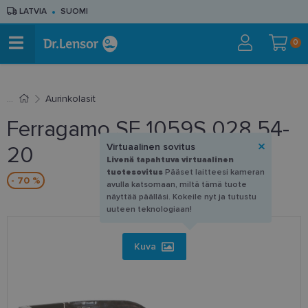
LATVIA
SUOMI
0
Aurinkolasit
Ferragamo SF 1059S 028 54-
Virtuaalinen sovitus
20
Livenä tapahtuva virtuaalinen
tuotesovitus
Pääset laitteesi kameran
- 70 %
avulla katsomaan, miltä tämä tuote
näyttää päälläsi. Kokeile nyt ja tutustu
uuteen teknologiaan!
Kuva