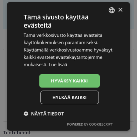
×
Tämä sivusto käyttää
Lisää ostoskoriin
evästeitä
LATVIAN
Tämä verkkosivusto käyttää evästeitä
ENGLISH
Preču pieejamība veikalos
käyttökokemuksen parantamiseksi.
RUSSIAN
Käyttämällä verkkosivustoamme hyväksyt
kaikki evästeet evästekäytäntöjemme
FINNISH
TOIMITUS
LATVIA
mukaisesti.
Lue lisää
Suunniteltu toimitusaika
keskiviikko 12. elokuuta 2026
HYVÄKSY KAIKKI
Saņemšana optikas salonā
ilmainen
SmartPosti
0.75 €
HYLKÄÄ KAIKKI
Unisend pakomāti
1.00 €
Omniva
1.75 €
Toimitus osoitteeseen
7.00 €
NÄYTÄ TIEDOT
POWERED BY COOKIESCRIPT
Ehdottomasti
Suorituskyvylliset
välttämättömät
Tuotetiedot