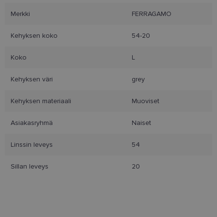
Merkki
FERRAGAMO
Kohdentavat
Toiminnalliset
Kehyksen koko
54-20
Koko
L
Luokittelemattomat
Kehyksen väri
grey
Kehyksen materiaali
Muoviset
Asiakasryhmä
Naiset
Ehdottomasti välttämättömät
Linssin leveys
54
Suorituskyvylliset
Kohdentavat
Toiminnalliset
Luokittelemattomat
Sillan leveys
20
Ehdottomasti välttämättömät evästeet
mahdollistavat verkkosivuston perustoiminnot,
kuten käyttäjän kirjautumisen ja tilinhallinnan.
Sivustoa ei voida käyttää oikein ilman ehdottoman
välttämättömiä evästeitä.