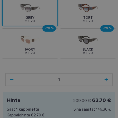
GREY
TORT
54-20
54-20
-70 %
-70 %
IVORY
BLACK
54-20
54-20
Hinta
62.70 €
209.00 €
Saat
1
kappaletta
Sinä säästät
146.30 €
Kappalehinta
62.70 €