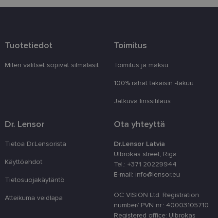
Palveluntarjoaja
Nimi
Päättymisaika
Kuvau
/ Verkkotunnus
_tt_enable_cookie
.lensor.eu
2 kuukautta 4
Šis sīkf
viikkoa
lai atce
Tuotetiedot
Toimitus
prefere
sīkdat
tīmekļa
Miten valitset sopivat silmälasit
Toimitus ja maksu
country_ok
www.lensor.eu
1 vuosi
100% rahat takaisin -takuu
clientId
www.lensor.eu
1 vuosi
Tätä ev
erottam
käyttäj
Jatkuva linssitilaus
satunna
numero
tunnist
Dr. Lensor
Ota yhteyttä
käytet
käyttä
optimo
Tietoa Dr.Lensorista
Dr.Lensor Latvia
suoritu
Ulbrokas street, Riga
toiminn
Käyttöehdot
Tel.: +371 20229944
shipping_country
www.lensor.eu
1 vuosi
E-mail: info@lensor.eu
Tietosuojakäytäntö
csrftoken
www.lensor.eu
11 kuukautta
Tämä ev
4 viikkoa
Python
OC VISION Ltd. Registration
verkko
Atteikuma veidlapa
Se on 
number/ PVN nr.: 40003105710
suojaa
Registered office: Ulbrokas
tietynt