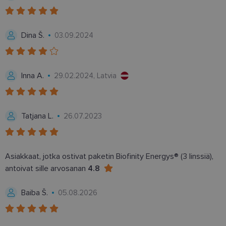
Kohdentavat
Toiminnalliset
Dina Š.
03.09.2024
Luokittelemattomat
Inna A.
29.02.2024, Latvia
Tatjana L.
26.07.2023
Ehdottomasti välttämättömät
Suorituskyvylliset
Kohdentavat
Asiakkaat, jotka ostivat paketin Biofinity Energys® (3 linssiä),
Toiminnalliset
Luokittelemattomat
antoivat sille arvosanan
4.8
Ehdottomasti välttämättömät evästeet
mahdollistavat verkkosivuston perustoiminnot,
Baiba Š.
05.08.2026
kuten käyttäjän kirjautumisen ja tilinhallinnan.
Sivustoa ei voida käyttää oikein ilman ehdottoman
välttämättömiä evästeitä.
Palveluntarjoaja