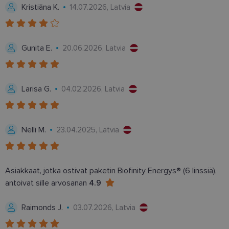
Nimi
Päättymisaika
Kuvau
Kristiāna K.
/ Verkkotunnus
14.07.2026, Latvia
_tt_enable_cookie
.lensor.eu
2 kuukautta 4
Šis sīkf
viikkoa
lai atce
prefere
sīkdat
Gunita E.
20.06.2026, Latvia
tīmekļa
country_ok
www.lensor.eu
1 vuosi
clientId
www.lensor.eu
1 vuosi
Tätä ev
erottam
Larisa G.
04.02.2026, Latvia
käyttäj
satunna
numero
tunnist
käytet
Nelli M.
23.04.2025, Latvia
käyttä
optimo
suoritu
toiminn
shipping_country
www.lensor.eu
1 vuosi
Asiakkaat, jotka ostivat paketin Biofinity Energys® (6 linssiä),
csrftoken
www.lensor.eu
11 kuukautta
Tämä ev
antoivat sille arvosanan
4.9
4 viikkoa
Python
verkko
Se on 
Raimonds J.
03.07.2026, Latvia
suojaa
tietynt
ohjelm