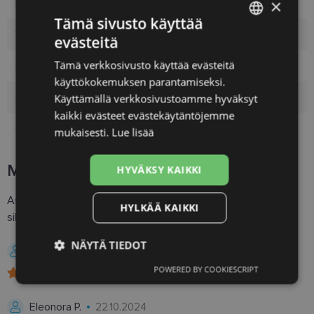
×
Malli
Pallomaiset linssit
Tämä sivusto käyttää
Valmistaja
COOPERVISION
evästeitä
LATVIAN
Tämä verkkosivusto käyttää evästeitä
Merkki
BIOFINITY
ENGLISH
käyttökokemuksen parantamiseksi.
RUSSIAN
Käytön kesto
1-kuukausi
Käyttämällä verkkosivustoamme hyväksyt
kaikki evästeet evästekäytäntöjemme
FINNISH
Paketissa
12
mukaisesti.
Lue lisää
Muiden pakettien arvostelut
HYVÄKSY KAIKKI
Asiakkaat, jotka ostivat paketin Biofinity Energys®, antoivat
HYLKÄÄ KAIKKI
sille arvosanan
4.8
NÄYTÄ TIEDOT
Baiba B.
27.03.2026, Latvia
POWERED BY COOKIESCRIPT
Ehdottomasti
Suorituskyvylliset
välttämättömät
Eleonora P.
22.10.2024