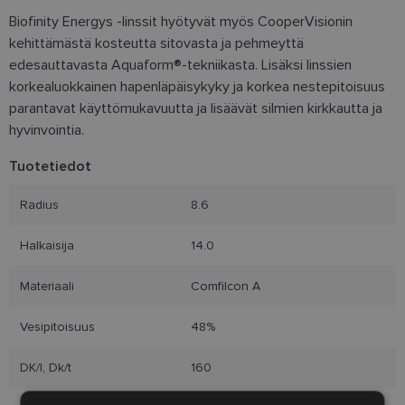
Biofinity Energys -linssit hyötyvät myös CooperVisionin
kehittämästä kosteutta sitovasta ja pehmeyttä
edesauttavasta Aquaform®-tekniikasta. Lisäksi linssien
korkealuokkainen hapenläpäisykyky ja korkea nestepitoisuus
parantavat käyttömukavuutta ja lisäävät silmien kirkkautta ja
hyvinvointia.
Tuotetiedot
Radius
8.6
Halkaisija
14.0
Materiaali
Comfilcon A
Vesipitoisuus
48%
DK/l, Dk/t
160