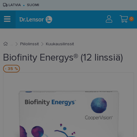
LATVIA
SUOMI
0
Piilolinssit
Kuukausilinssit
Biofinity Energys® (12 linssiä)
- 35 %