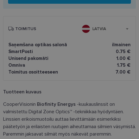
TOIMITUS
LATVIA
Saņemšana optikas salonā
ilmainen
SmartPosti
0.75 €
Unisend pakomāti
1.00 €
Omniva
1.75 €
Toimitus osoitteeseen
7.00 €
Tuotteen kuvaus
CooperVisionin
Biofinity Energys
-kuukauslinssit on
valmistettu Digital Zone Optics™ -tekniikkaa hyödyntäen.
Linssien erikoismuotoilu auttaa lievittämään esimerkiksi
päätetyön ja erilaisten ruutujen aiheuttamaa silmien väsymistä.
Paremmin jaksavat silmät myös näkevät paremmin.