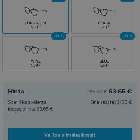
TURQUOISE
BLACK
53-17
53-17
-33 %
-33 %
WINE
BLUE
53-17
53-17
Hinta
63.65 €
95.00 €
Saat
1
kappaletta
Sinä säästät
31.35 €
Kappalehinta
63.65 €
Valitse silmälasilinssit