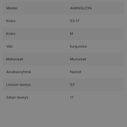
Merkki
AVANGLION
Kohdentavat
Toiminnalliset
Koko
53-17
Koko
M
Luokittelemattomat
Väri
turquoise
Materiaali
Muoviset
Asiakasryhmä
Naiset
Ehdottomasti välttämättömät
Linssin leveys
53
Suorituskyvylliset
Kohdentavat
Toiminnalliset
Luokittelemattomat
Sillan leveys
17
Ehdottomasti välttämättömät evästeet
mahdollistavat verkkosivuston perustoiminnot,
kuten käyttäjän kirjautumisen ja tilinhallinnan.
Sivustoa ei voida käyttää oikein ilman ehdottoman
välttämättömiä evästeitä.