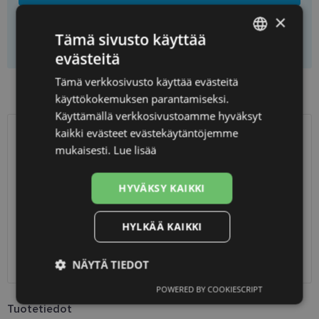
×
Tämä sivusto käyttää
Lisää koriin
evästeitä
LATVIAN
Tämä verkkosivusto käyttää evästeitä
ENGLISH
Preču pieejamība veikalos
käyttökokemuksen parantamiseksi.
RUSSIAN
Käyttämällä verkkosivustoamme hyväksyt
kaikki evästeet evästekäytäntöjemme
FINNISH
TOIMITUS
LATVIA
mukaisesti.
Lue lisää
Suunniteltu toimitusaika
keskiviikko 12. elokuuta 2026
HYVÄKSY KAIKKI
Saņemšana optikas salonā
ilmainen
SmartPosti
0.75 €
HYLKÄÄ KAIKKI
Unisend pakomāti
1.00 €
Omniva
1.75 €
Toimitus osoitteeseen
7.00 €
NÄYTÄ TIEDOT
POWERED BY COOKIESCRIPT
Ehdottomasti
Suorituskyvylliset
välttämättömät
Tuotetiedot