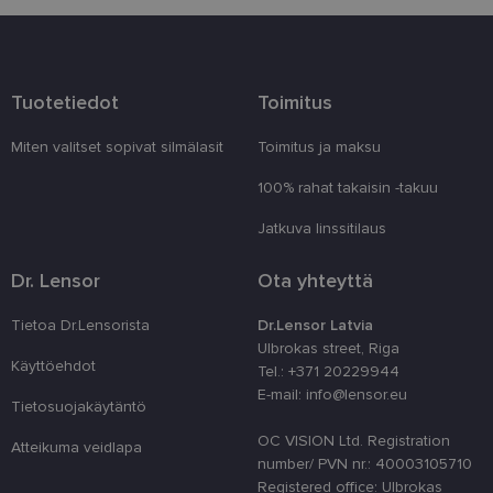
Palveluntarjoaja
Nimi
Päättymisaika
Kuvau
/ Verkkotunnus
_tt_enable_cookie
.lensor.eu
2 kuukautta 4
Šis sīkf
viikkoa
lai atce
Tuotetiedot
Toimitus
prefere
sīkdat
tīmekļa
Miten valitset sopivat silmälasit
Toimitus ja maksu
country_ok
www.lensor.eu
1 vuosi
100% rahat takaisin -takuu
clientId
www.lensor.eu
1 vuosi
Tätä ev
erottam
käyttäj
Jatkuva linssitilaus
satunna
numero
tunnist
Dr. Lensor
Ota yhteyttä
käytet
käyttä
optimo
Tietoa Dr.Lensorista
Dr.Lensor Latvia
suoritu
Ulbrokas street, Riga
toiminn
Käyttöehdot
Tel.: +371 20229944
shipping_country
www.lensor.eu
1 vuosi
E-mail: info@lensor.eu
Tietosuojakäytäntö
csrftoken
www.lensor.eu
11 kuukautta
Tämä ev
4 viikkoa
Python
OC VISION Ltd. Registration
verkko
Atteikuma veidlapa
Se on 
number/ PVN nr.: 40003105710
suojaa
Registered office: Ulbrokas
tietynt