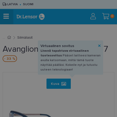
LATVIA
SUOMI
0
Silmälasit
Virtuaalinen sovitus
Avanglion AVO 6758 D 53-17
Livenä tapahtuva virtuaalinen
tuotesovitus
Pääset laitteesi kameran
- 33 %
avulla katsomaan, miltä tämä tuote
näyttää päälläsi. Kokeile nyt ja tutustu
uuteen teknologiaan!
Kuva