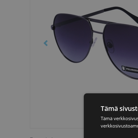
Tämä sivust
Tämä verkkosivus
verkkosivustoamm