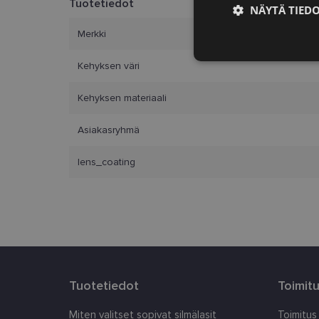
Tuotetiedot
NÄYTÄ TIED
Merkki
Ehdottomasti
välttämättömä
Kehyksen väri
Kehyksen materiaali
Asiakasryhmä
lens_coating
Ehdottomasti 
Ehdottomasti välttäm
tilinhallinnan. Sivus
Nimi
_tt_enable_cookie
Tuotetiedot
Toimit
country_ok
clientId
Miten valitset sopivat silmälasit
Toimitus