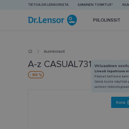
TIETOA DR.LENSORISTA
ILMAINEN TOIMITUS*
SIL
PIILOLINSSIT
Aurinkolasit
A-z CASUAL7318 AP
Virtuaalinen sovit
Livenä tapahtuva v
- 60 %
Pääset laitteesi kam
tämä tuote näyttää pä
uuteen teknologiaan
Kuva