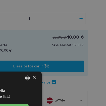
10.00 €
25.00 €
etta
Sinä säästät
15.00 €
10.00 €
Lisää ostoskoriin
×
Preču pieejamība veikalos
llä
LATVIAN
e lisää
ENGLISH
LATVIA