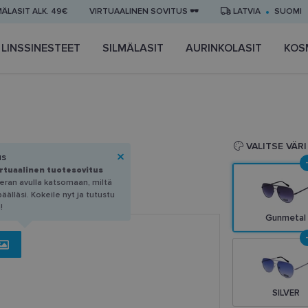
MÄLASIT ALK. 49€
VIRTUAALINEN SOVITUS 🕶️
LATVIA
SUOMI
LINSSINESTEET
SILMÄLASIT
AURINKOLASIT
KOS
VALITSE VÄRI
us
irtuaalinen tuotesovitus
eran avulla katsomaan, miltä
älläsi. Kokeile nyt ja tutustu
!
Gunmetal
SILVER