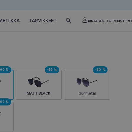
METIIKKA
TARVIKKEET
KIRJAUDU TAI REKISTERÖ
-60 %
-60 %
-60 %
MATT BLACK
Gunmetal
-60 %