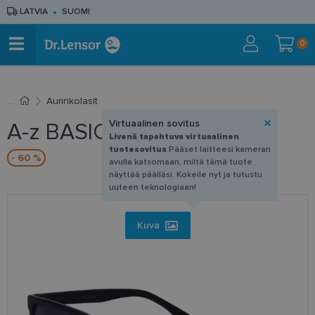
LATVIA
SUOMI
0
Aurinkolasit
Virtuaalinen sovitus
A-z BASIC 124 DP
Livenä tapahtuva virtuaalinen
tuotesovitus
Pääset laitteesi kameran
- 60 %
avulla katsomaan, miltä tämä tuote
näyttää päälläsi. Kokeile nyt ja tutustu
uuteen teknologiaan!
Kuva