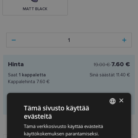
MATT BLACK
Hinta
7.60 €
19.00 €
Saat
1
kappaletta
Sinä säästät
11.40 €
Kappalehinta
7.60 €
×
Lisää ostoskoriin
Tämä sivusto käyttää
evästeitä
LATVIAN
Preču pieejamība veikalos
Tämä verkkosivusto käyttää evästeitä
ENGLISH
käyttökokemuksen parantamiseksi.
RUSSIAN