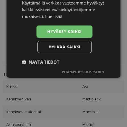
Käyttämällä verkkosivustoamme hyväksyt
TOIMITUS
LATVIA
kaikki evästeet evästekäytäntöjemme
FINNISH
mukaisesti.
Lue lisää
Suunniteltu toimitusaika
keskiviikko 12. elokuuta 2026
Saņemšana optikas salonā
ilmainen
HYVÄKSY KAIKKI
SmartPosti
2.00 €
Unisend pakomāti
2.50 €
HYLKÄÄ KAIKKI
Omniva
3.00 €
Toimitus osoitteeseen
7.00 €
NÄYTÄ TIEDOT
POWERED BY COOKIESCRIPT
Tuotetiedot
Ehdottomasti
Suorituskyvylliset
välttämättömät
Merkki
A-Z
Kehyksen väri
matt black
Kohdentavat
Toiminnalliset
Kehyksen materiaali
Muoviset
Luokittelemattomat
Asiakasryhmä
Miehet