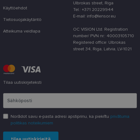
Ulbrokas street, Riga
clientId
www.lensor.eu
1 vuosi
Tätä ev
Käyttöehdot
Tel.: +371 20229944
erottam
E-mail: info@lensor.eu
käyttäj
Tietosuojakäytäntö
satunna
numero
OC VISION Ltd. Registration
tunnist
Atteikuma veidlapa
käytet
number/ PVN nr.: 40003105710
käyttä
Registered office: Ulbrokas
optimo
suoritu
street 34, Riga, Latvia, LV-1021
toiminn
shipping_country
www.lensor.eu
1 vuosi
csrftoken
www.lensor.eu
11 kuukautta
Tämä ev
4 viikkoa
Python
verkko
Tilaa uutiskirjeteksti
Se on 
suojaa
Syötä sähköpostiosoite
tietynt
ohjelm
verkko
CookieScriptConsent
11 kuukautta
Cookie
CookieScript
3 viikkoa
käyttää
www.lensor.eu
Norādot savu e-pasta adresi apstiprinu, ka piekrītu
privātuma
vierail
suostu
politikas noteikumiem
muista
välttäm
Cookie
tilaa uutiskirjeitä
evästeb