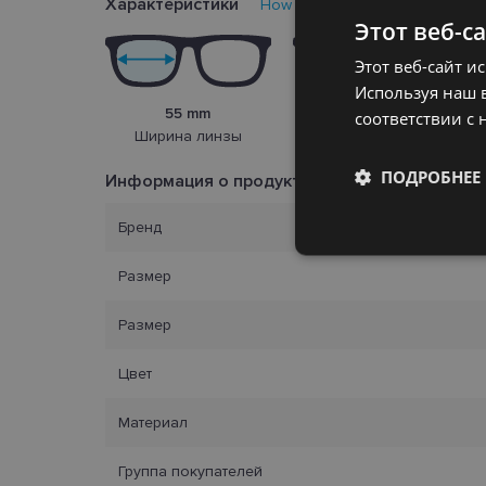
Характеристики
How to find your glasses size?
Этот веб-с
Этот веб-сайт и
Используя наш в
55 mm
17 mm
соответствии с 
Ширина линзы
Переносица
ПОДРОБНЕЕ
Информация о продукте
Бренд
Обязательные
Размер
Размер
Цвет
Обязател
Материал
Обязательные файлы
учетной записью. В
Группа покупателей