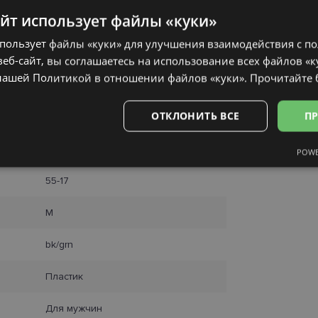
Получить в 
SmartPosti
айт использует файлы «куки»
Unisend pak
спользует файлы «куки» для улучшения взаимодействия с п
Omniva
еб-сайт, вы соглашаетесь на использование всех файлов «к
Курьер
нашей Политикой в ​​отношении файлов «куки».
Прочитайте
ОТКЛОНИТЬ ВСЕ
ПР
YOUR LINE
POWE
Аналитические
Целевые
Функциональные
Неклас
55-17
M
bk/grn
ьные
Аналитические
Целевые
Функциональные
Неклассифиц
Пластик
 «куки» позволяют выполнять основные функции веб-сайта, такие как вход в сис
еб-сайт не может использоваться должным образом без обязательных файлов «кук
Для мужчин
Провайдер /
Срок