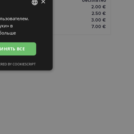
×
магазине оптики
бесплатно
2.00 €
omāti
2.50 €
ользователем.
LATVIAN
3.00 €
уки» в
7.00 €
ENGLISH
 больше
RUSSIAN
ИНЯТЬ ВСЕ
FINNISH
RED BY COOKIESCRIPT
сифицированные
ированные
тему и управление
и».