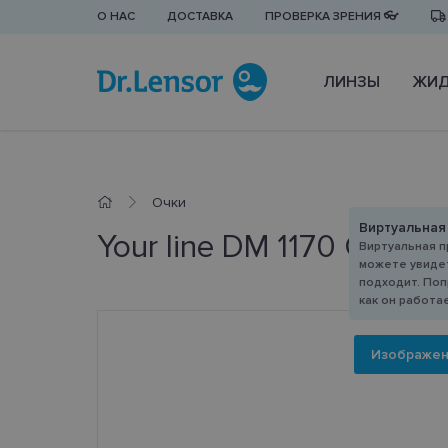
О НАС
ДОСТАВКА
ПРОВЕРКА ЗРЕНИЯ 👓
ЛИНЗЫ
ЖИД
Очки
Виртуальная
Your line DM 1170 C3 55-
Виртуальная п
можете увидет
подходит. Поп
как он работа
Изображе