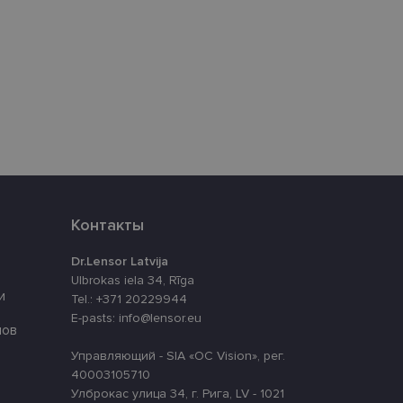
eferences attiecībā uz
уникальных
нерированного
используется для
ации
айта.
аботки Django для
 сайт от
Контакты
-формы.
cript.com для
Dr.Lensor Latvija
 использование
Ulbrokas iela 34, Rīga
й работы баннера
и
Tel.: +371 20229944
E-pasts: info@lensor.eu
лов
Управляющий - SIA «OC Vision», рег.
Описание
40003105710
Улброкас улица 34, г. Рига, LV - 1021