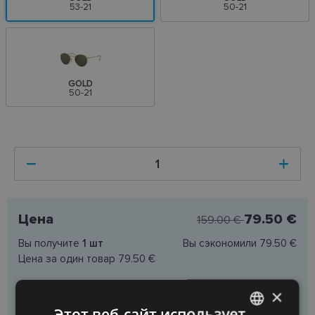
53-21
50-21
GOLD
50-21
Цена
79.50 €
159.00 €
Вы получите
1
шт
Вы сэкономили
79.50 €
Цена за один товар
79.50 €
×
Добавить в корзину
Этот веб-сайт использует