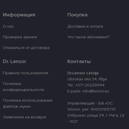
«куки».
Провайдер /
Срок
Название
Описание
Информация
Покупка
Домен
действия
_tt_enable_cookie
.lensor.eu
2 месяца
Šis sīkfails ti
О нас
Доставка и оплата
4 недели
izmantots, la
atcerētos lie
preferences a
Проверка зрения
Что такое абонемент?
uz sīkdatņu
izmantošanu
vietnē.
Отказаться от договора
country_ok
www.lensor.eu
1 год
Dr. Lensor
Контакты
clientId
www.lensor.eu
1 год
Этот файл c
используетс
различения
Правила пользователя
Dr.Lensor Latvija
уникальных
Ulbrokas iela 34, Rīga
пользовате
Политика
путем прис
Tel.: +371 20229944
случайно
конфиденциальности
E-pasts: info@lensor.eu
сгенериров
номера в ка
идентифика
Политика использования
Управляющий - SIA «OC
клиента. Он
файлов «куки»
используетс
Vision», рег. 40003105710
улучшения 
Улброкас улица 34, г. Рига, LV
пользовате
Заявление на возврат
оптимизаци
- 1021
производит
и