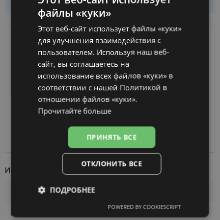
файлы «куки»
LATVIAN
Этот веб-сайт использует файлы «куки»
ENGLISH
для улучшения взаимодействия с
ДОСТАВКА
ЛАТВИЯ
RUSSIAN
пользователем. Используя наш веб-
сайт, вы соглашаетесь на
FINNISH
Ориентировочная доставка
Четверг 13 августа
использование всех файлов «куки» в
вашего заказа
2026 г.
соответствии с нашей Политикой в ​​
Получить в магазине оптики
бесплатно
отношении файлов «куки».
SmartPosti
0.75 €
Прочитайте больше
Unisend pakomāti
1.00 €
Omniva
1.75 €
ПРИНЯТЬ ВСЕ
Курьер
7.00 €
ОТКЛОНИТЬ ВСЕ
Информация о продукте
ПОДРОБНЕЕ
Бренд
RAY-BAN
POWERED BY COOKIESCRIPT
Обязательные
Аналитические
Производитель
RAYBAN