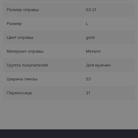
Размер оправы
53-21
Целевые
Функциональные
Размер
L
Цвет оправы
gold
Неклассифицированные
Материал оправы
Металл
Группа покупателей
Для мужчин
Ширина линзы
53
Обязательные
Аналитические
Переносица
21
Целевые
Функциональные
Неклассифицированные
Обязательные файлы «куки» позволяют
выполнять основные функции веб-сайта, такие
как вход в систему и управление учетной
записью. Веб-сайт не может использоваться
должным образом без обязательных файлов