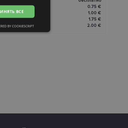
магазине оптики
бесплатно
RUSSIAN
0.75 €
ИНЯТЬ ВСЕ
FINNISH
omāti
1.00 €
1.75 €
2.00 €
RED BY COOKIESCRIPT
сифицированные
ированные
тему и управление
и».
eferences attiecībā uz
уникальных