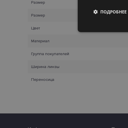
Размер
ПОДРОБНЕЕ
Размер
Цвет
Обязательные
Материал
Группа покупателей
Ширина линзы
Обязател
Переносица
Обязательные файлы
учетной записью. В
Название
_tt_enable_cookie
country_ok
clientId