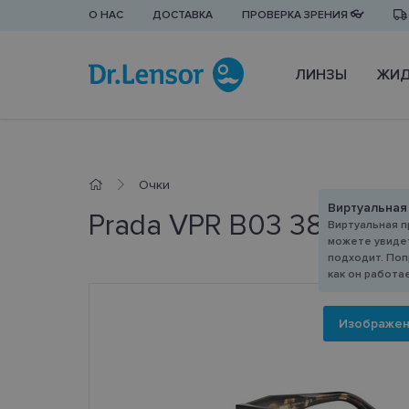
О НАС
ДОСТАВКА
ПРОВЕРКА ЗРЕНИЯ 👓
ЛИНЗЫ
ЖИД
Очки
Виртуальная
Prada VPR B03 389-1O1 
Виртуальная п
можете увидет
подходит. Поп
как он работа
Изображе