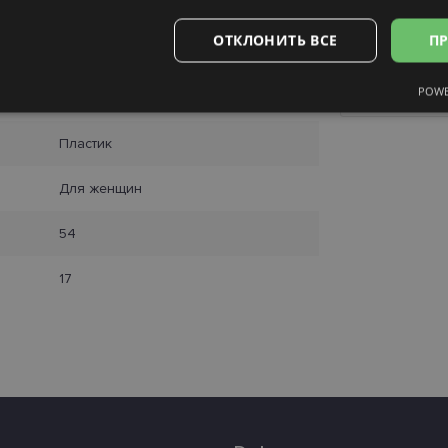
Получить в 
54-17
SmartPosti
ОТКЛОНИТЬ ВСЕ
ПР
Unisend pak
M
Omniva
Курьер
POWE
black
Аналитические
Целевые
Функциональные
Неклас
Пластик
Для женщин
54
ьные
Аналитические
Целевые
Функциональные
Неклассифиц
17
 «куки» позволяют выполнять основные функции веб-сайта, такие как вход в сис
еб-сайт не может использоваться должным образом без обязательных файлов «кук
Провайдер /
Срок
Описание
Домен
действия
.lensor.eu
2 месяца
Šis sīkfails tiek izmantots, lai atcerētos lietotāja pr
4 недели
sīkdatņu izmantošanu tīmekļa vietnē.
www.lensor.eu
1 год
www.lensor.eu
1 год
Этот файл cookie используется для различения 