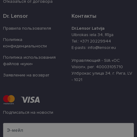
Отказаться от договора
4 недели
izmantots, la
atcerētos lie
preferences a
Dr. Lensor
Контакты
uz sīkdatņu
izmantošanu
vietnē.
Правила пользователя
Dr.Lensor Latvija
country_ok
www.lensor.eu
1 год
Ulbrokas iela 34, Rīga
Политика
Tel.: +371 20229944
clientId
www.lensor.eu
1 год
Этот файл c
конфиденциальности
используетс
E-pasts: info@lensor.eu
различения
уникальных
Политика использования
пользовате
Управляющий - SIA «OC
файлов «куки»
путем прис
Vision», рег. 40003105710
случайно
сгенериров
Улброкас улица 34, г. Рига, LV
Заявление на возврат
номера в ка
- 1021
идентифика
клиента. Он
используетс
улучшения 
пользовате
оптимизаци
производит
и
Подписаться на новости
функционал
веб-сайта.
Пожалуйста, введите свой адрес электронной почты
shipping_country
www.lensor.eu
1 год