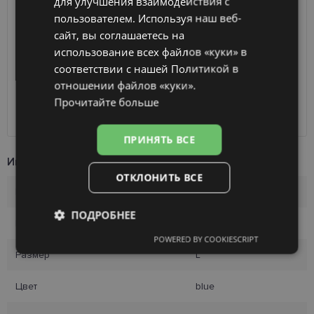
для улучшения взаимодействия с
RUSSIAN
пользователем. Используя наш веб-
Ориентировочная доставка
Пятница 14 августа
сайт, вы соглашаетесь на
вашего заказа
2026 г.
FINNISH
использование всех файлов «куки» в
Получить в магазине оптики
бесплатно
соответствии с нашей Политикой в ​​
SmartPosti
0.75 €
отношении файлов «куки».
Unisend pakomāti
1.00 €
Прочитайте больше
Omniva
1.75 €
Курьер
2.00 €
ПРИНЯТЬ ВСЕ
Информация о продукте
ОТКЛОНИТЬ ВСЕ
Бренд
PRADA
ПОДРОБНЕЕ
Размер
57-16
POWERED BY COOKIESCRIPT
Обязательные
Аналитические
Размер
L
Цвет
blue
Целевые
Функциональные