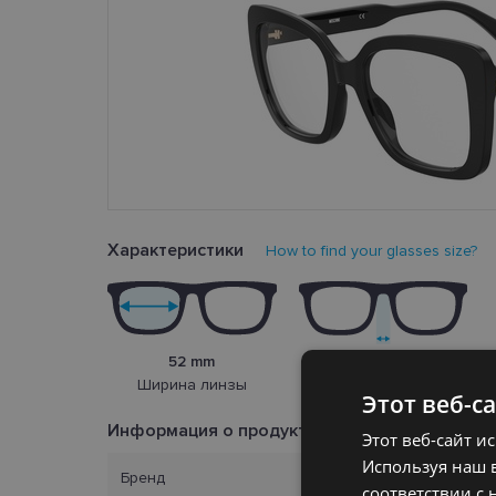
Характеристики
How to find your glasses size?
52 mm
19 mm
Ширина линзы
Переносица
Этот веб-с
Информация о продукте
Этот веб-сайт и
Используя наш в
Бренд
соответствии с 