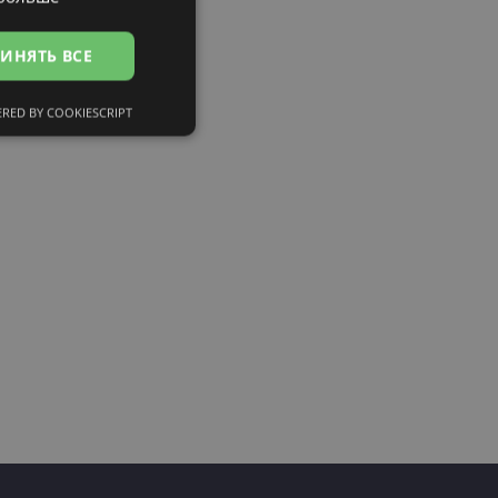
RUSSIAN
ИНЯТЬ ВСЕ
FINNISH
RED BY COOKIESCRIPT
сифицированные
ированные
тему и управление
и».
eferences attiecībā uz