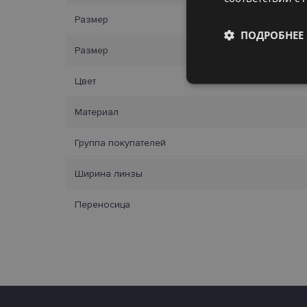
Размер
ПОДРОБНЕЕ
Размер
Обязательные
Цвет
Материал
Группа покупателей
Обязател
Ширина линзы
Обязательные файлы
Переносица
учетной записью. В
Название
_tt_enable_cookie
country_ok