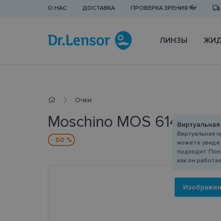
О НАС
ДОСТАВКА
ПРОВЕРКА ЗРЕНИЯ 👓
ЛИНЗЫ
ЖИД
Очки
Moschino MOS 614 807 
Виртуальная
Виртуальная п
- 50 %
можете увидет
подходит. Поп
как он работа
Изображе