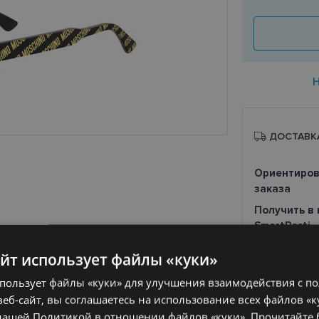
ДОСТАВК
Ориентиров
заказа
Получить в 
SmartPosti
Unisend pak
айт использует файлы «куки»
Omniva
Курьер
спользует файлы «куки» для улучшения взаимодействия с п
еб-сайт, вы соглашаетесь на использование всех файлов «к
MOSCHINO
нашей Политикой в ​​отношении файлов «куки».
Прочитайте