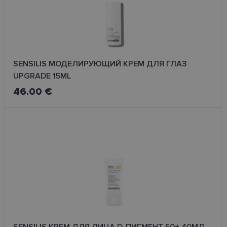
mijiedarbību un
uzvedību tīmekļ
vietnē, lai veiktu
vietnes veiktspē
un izmantošana
analīzi. Šī
informācija tiek
izmantota, lai
uzlabotu lietotāj
SENSILIS МОДЕЛИРУЮЩИЙ КРЕМ ДЛЯ ГЛАЗ
pieredzi un
UPGRADE 15ML
optimizētu tīmek
vietnes
46.00 €
funkcionalitāti.