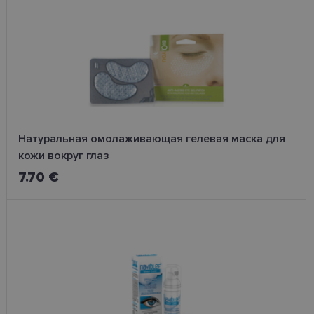
типу кожи, и эффективности продуктов. Отражая
последние тенденции, средства для ухода за лицом
отражают различные ценности, включая экологию,
натуральность и устойчивое производство. Цель -
предоставить пользователям высококачественные,
универсальные и устойчивые продукты для ухода за
красотой и кожей лица.
Натуральная омолаживающая гелевая маска для
кожи вокруг глаз
7.70 €