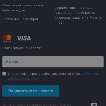
Политика использования
Управляющий - SIA «OC
файлов «куки»
Vision», рег. 40003105710
Улброкас улица 34, г. Рига, LV
Заявление на возврат
- 1021
Подписаться на новости
Пожалуйста, введите свой адрес электронной почты
Norādot savu e-pasta adresi apstiprinu, ka piekrītu
privātuma
politikas noteikumiem
Подписаться на новости
Цены на товары указаны с учетом налогов.