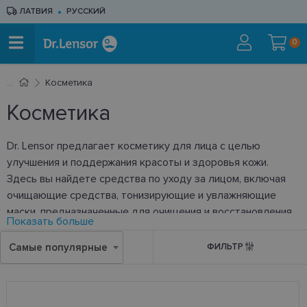
ЛАТВИЯ
РУССКИЙ
0
Косметика
Косметика
Dr. Lensor предлагает косметику для лица с целью
улучшения и поддержания красоты и здоровья кожи.
Здесь вы найдете средства по уходу за лицом, включая
очищающие средства, тонизирующие и увлажняющие
маски, предназначенные для очищения и восстановления
Показать больше
кожи. Кремы, лосьоны и сыворотки специально
разработаны для обеспечения интенсивного увлажнения,
Самые популярные
ФИЛЬТР
питания и защиты от старения кожи.
Основное внимание уделяется использованию
натуральных ингредиентов, формулам, адаптированным к