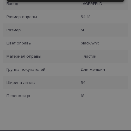
Бренд
LAGERFELD
Размер оправы
54-18
Целевые
Функциональные
Размер
M
Цвет оправы
black/whit
Неклассифицированные
Материал оправы
Пластик
Группа покупателей
Для женщин
Ширина линзы
54
Обязательные
Аналитические
Целевые
Функциональные
Переносица
18
Неклассифицированные
Обязательные файлы «куки» позволяют
выполнять основные функции веб-сайта, такие
как вход в систему и управление учетной
записью. Веб-сайт не может использоваться