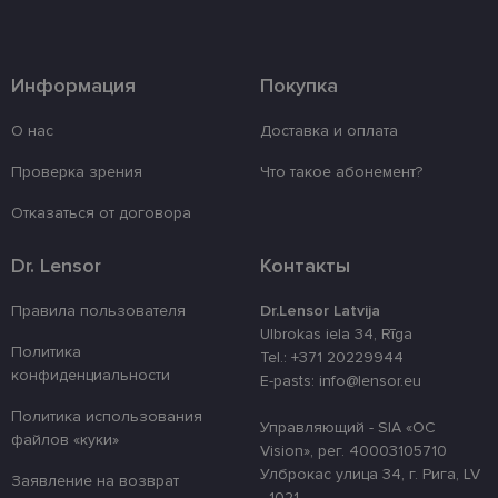
должным образом без обязательных файлов
«куки».
Провайдер /
Срок
Название
Описание
Домен
действия
Информация
Покупка
_tt_enable_cookie
.lensor.eu
2 месяца
Šis sīkfails ti
4 недели
izmantots, la
О нас
Доставка и оплата
atcerētos lie
preferences a
uz sīkdatņu
Проверка зрения
Что такое абонемент?
izmantošanu
vietnē.
Отказаться от договора
country_ok
www.lensor.eu
1 год
clientId
www.lensor.eu
1 год
Этот файл c
Dr. Lensor
Контакты
используетс
различения
уникальных
Правила пользователя
Dr.Lensor Latvija
пользовате
Ulbrokas iela 34, Rīga
путем прис
Политика
случайно
Tel.: +371 20229944
сгенериров
конфиденциальности
E-pasts: info@lensor.eu
номера в ка
идентифика
клиента. Он
Политика использования
Управляющий - SIA «OC
используетс
файлов «куки»
улучшения 
Vision», рег. 40003105710
пользовате
Улброкас улица 34, г. Рига, LV
оптимизаци
Заявление на возврат
производит
- 1021