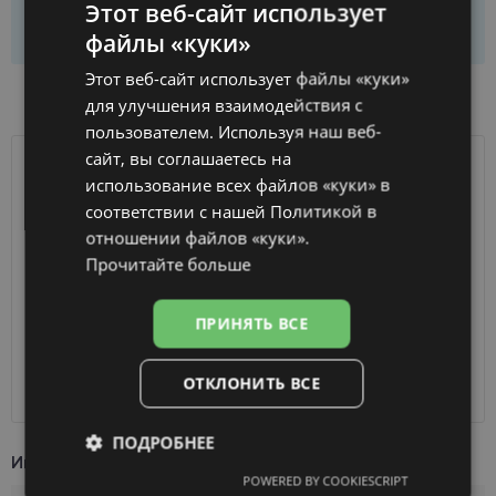
Этот веб-сайт использует
Добавить в корзину
файлы «куки»
LATVIAN
Этот веб-сайт использует файлы «куки»
ENGLISH
НАЛИЧИЕ ТОВАРА В МАГАЗИНАХ
для улучшения взаимодействия с
RUSSIAN
пользователем. Используя наш веб-
сайт, вы соглашаетесь на
FINNISH
ДОСТАВКА
ЛАТВИЯ
использование всех файлов «куки» в
соответствии с нашей Политикой в ​​
отношении файлов «куки».
Ориентировочная доставка
Среда 12 августа
вашего заказа
2026 г.
Прочитайте больше
Получить в магазине оптики
бесплатно
SmartPosti
0.75 €
ПРИНЯТЬ ВСЕ
Unisend pakomāti
1.00 €
Omniva
1.75 €
ОТКЛОНИТЬ ВСЕ
Курьер
7.00 €
ПОДРОБНЕЕ
Информация о продукте
POWERED BY COOKIESCRIPT
Обязательные
Аналитические