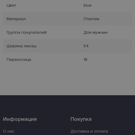
Целевые
Функциональные
Цвет
blue
Материал
Пластик
Неклассифицированные
Группа покупателей
Для мужчин
Ширина линзы
54
Переносица
18
Обязательные
Аналитические
Целевые
Функциональные
Неклассифицированные
Обязательные файлы «куки» позволяют
выполнять основные функции веб-сайта, такие
как вход в систему и управление учетной
записью. Веб-сайт не может использоваться
должным образом без обязательных файлов
Информация
Покупка
«куки».
Провайдер /
Срок
О нас
Доставка и оплата
Название
Описание
Домен
действия