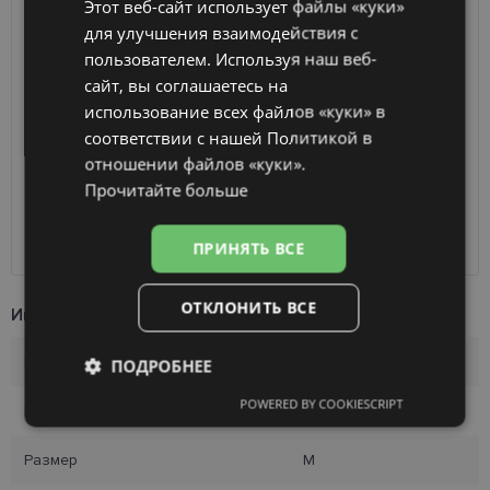
Этот веб-сайт использует файлы «куки»
ENGLISH
для улучшения взаимодействия с
ДОСТАВКА
ЛАТВИЯ
RUSSIAN
пользователем. Используя наш веб-
сайт, вы соглашаетесь на
FINNISH
Ориентировочная доставка
Среда 12 августа
использование всех файлов «куки» в
вашего заказа
2026 г.
соответствии с нашей Политикой в ​​
Получить в магазине оптики
бесплатно
отношении файлов «куки».
SmartPosti
0.75 €
Прочитайте больше
Unisend pakomāti
1.00 €
Omniva
1.75 €
Курьер
2.00 €
ПРИНЯТЬ ВСЕ
ОТКЛОНИТЬ ВСЕ
Информация о продукте
Бренд
FERRAGAMO
ПОДРОБНЕЕ
POWERED BY COOKIESCRIPT
Размер
54-18
Обязательные
Аналитические
Размер
M