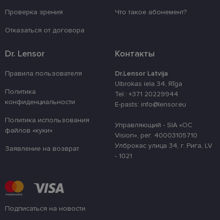
Проверка зрения
Что такое абонемент?
_tt_enable_cookie
.lensor.eu
2 месяца
Šis sīkfails ti
4 недели
izmantots, la
atcerētos lie
Отказаться от договора
preferences a
uz sīkdatņu
izmantošanu
Dr. Lensor
Контакты
vietnē.
country_ok
www.lensor.eu
1 год
Правила пользователя
Dr.Lensor Latvija
clientId
www.lensor.eu
1 год
Этот файл c
Ulbrokas iela 34, Rīga
используетс
Политика
Tel.: +371 20229944
различения
конфиденциальности
уникальных
E-pasts: info@lensor.eu
пользовате
путем прис
Политика использования
случайно
Управляющий - SIA «OC
файлов «куки»
сгенериров
Vision», рег. 40003105710
номера в ка
идентифика
Улброкас улица 34, г. Рига, LV
Заявление на возврат
клиента. Он
- 1021
используетс
улучшения 
пользовате
оптимизаци
производит
и
функционал
веб-сайта.
Подписаться на новости