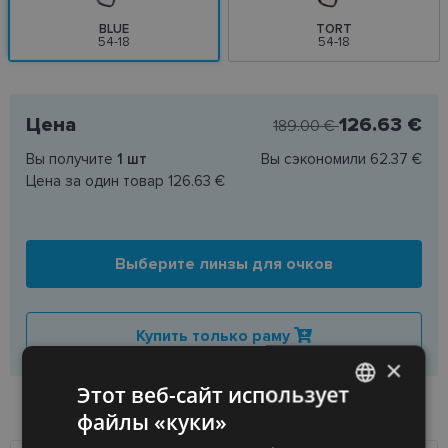
BLUE
TORT
54-18
54-18
Цена
126.63 €
189.00 €
Вы получите
1
шт
Вы сэкономили
62.37 €
Цена за один товар
126.63 €
Выберите линзы для очков
Купить только раму
×
Этот веб-сайт использует
НАЛИЧИЕ ТОВАРА В МАГАЗИНАХ
файлы «куки»
LATVIAN