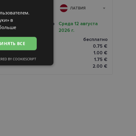
А
ЛАТВИЯ
ользователем.
LATVIAN
уки» в
ENGLISH
очная доставка вашего
Среда 12 августа
 больше
2026 г.
RUSSIAN
магазине оптики
бесплатно
ИНЯТЬ ВСЕ
FINNISH
0.75 €
omāti
1.00 €
RED BY COOKIESCRIPT
1.75 €
сифицированные
2.00 €
ированные
тему и управление
и».