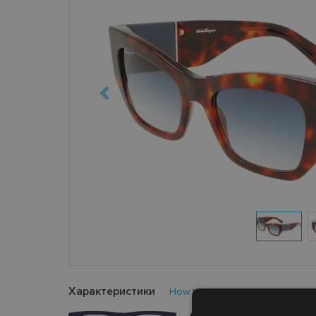
Характеристики
How to find your glasses size?