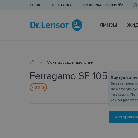
О НАС
ДОСТАВКА
ПРОВЕРКА ЗРЕНИЯ 👓
ЛИНЗЫ
ЖИД
Cолнцезащитные очки
Ferragamo SF 1059S 64
Виртуальная
Виртуальная п
- 33 %
можете увидет
подходит. Поп
как он работа
Изображе