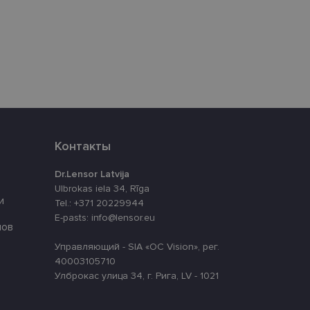
eferences attiecībā uz
уникальных
нерированного
используется для
ации
айта.
Контакты
аботки Django для
 сайт от
-формы.
Dr.Lensor Latvija
cript.com для
Ulbrokas iela 34, Rīga
 использование
и
Tel.: +371 20229944
й работы баннера
E-pasts: info@lensor.eu
лов
Управляющий - SIA «OC Vision», рег.
40003105710
Описание
Улброкас улица 34, г. Рига, LV - 1021
ит информацию о
lytics, который