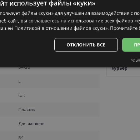
айт использует файлы «куки»
ДОСТАВК
спользует файлы «куки» для улучшения взаимодействия с п
еб-сайт, вы соглашаетесь на использование всех файлов «к
Ориентиров
нашей Политикой в ​​отношении файлов «куки».
Прочитайте
заказа
Получить в 
ОТКЛОНИТЬ ВСЕ
ПР
SmartPosti
FERRAGAMO
Unisend pak
POWE
Omniva
Аналитические
Целевые
Функциональные
Неклас
54-20
Курьер
L
tort
ьные
Аналитические
Целевые
Функциональные
Неклассифиц
Пластик
 «куки» позволяют выполнять основные функции веб-сайта, такие как вход в сис
Для женщин
еб-сайт не может использоваться должным образом без обязательных файлов «кук
Провайдер /
Срок
Описание
54
Домен
действия