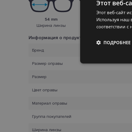
Этот веб-с
Этот веб-сайт и
Используя наш в
54 mm
20 mm
Ширина линзы
соответствии с 
Переносица
Информация о продукте
ПОДРОБНЕЕ
Бренд
Обязательные
Размер оправы
Размер
Цвет оправы
Обязател
Материал оправы
Обязательные файлы
Группа покупателей
учетной записью. В
Название
Ширина линзы