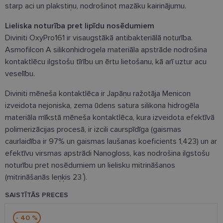
starp aci un plakstiņu, nodrošinot mazāku kairinājumu.
Lieliska noturība pret lipīdu nosēdumiem
Diviniti OxyPro161 ir visaugstākā antibakteriālā noturība.
Asmofilcon A silikonhidrogela materiāla apstrāde nodrošina
kontaktlēcu ilgstošu tīrību un ērtu lietošanu, kā arī uztur acu
veselību.
Diviniti mēneša kontaktlēca ir Japāņu ražotāja Menicon
izveidota nejoniska, zema ūdens satura silikona hidrogēla
materiāla mīkstā mēneša kontaktlēca, kura izveidota efektīvā
polimerizācijas procesā, ir izcili caurspīdīga (gaismas
caurlaidība ir 97% un gaismas laušanas koeficients 1,423) un ar
efektīvu virsmas apstrādi Nanogloss, kas nodrošina ilgstošu
noturību pret nosēdumiem un lielisku mitrināšanos
(mitrināšanās leņķis 23 ̊).
SAISTĪTĀS PRECES
- 40 %