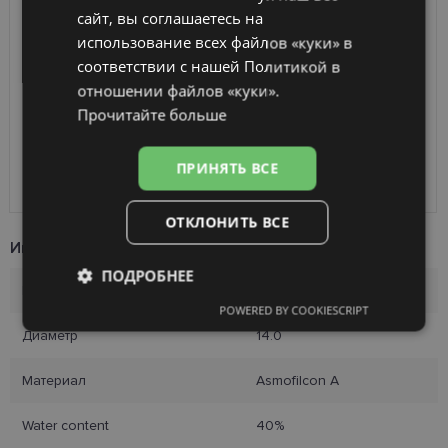
сайт, вы соглашаетесь на
FINNISH
использование всех файлов «куки» в
соответствии с нашей Политикой в ​​
отношении файлов «куки».
Прочитайте больше
Diviniti OxyPro161 Toric (6 линз)
6 упаковка
ПРИНЯТЬ ВСЕ
33.86 €
52.08 €
ОТКЛОНИТЬ ВСЕ
Информация о продукте
ПОДРОБНЕЕ
Радиус
8.3 / 8.6
POWERED BY COOKIESCRIPT
Обязательные
Аналитические
Диаметр
14.0
Материал
Asmofilcon A
Целевые
Функциональные
Water content
40%