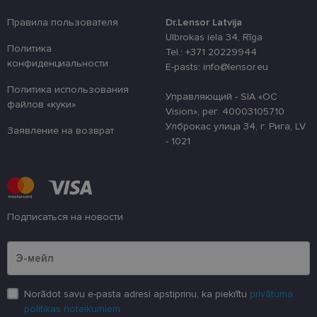
_ttp
.tiktok.com
2 месяца
Šis sīkfails tiek
Правила пользователя
Dr.Lensor Latvija
4 недели
izmantots, lai
izsekotu lietotāj
Ulbrokas iela 34, Rīga
mijiedarbību un
Политика
Tel.: +371 20229944
uzvedību tīmekļ
конфиденциальности
vietnē, lai veiktu
E-pasts: info@lensor.eu
vietnes veiktspē
un izmantošana
Политика использования
analīzi. Šī
Управляющий - SIA «OC
файлов «куки»
informācija tiek
Vision», рег. 40003105710
izmantota, lai
uzlabotu lietotāj
Улброкас улица 34, г. Рига, LV
Заявление на возврат
pieredzi un
- 1021
optimizētu tīmek
vietnes
funkcionalitāti.
Подписаться на новости
Пожалуйста, введите свой адрес электронной почты
Norādot savu e-pasta adresi apstiprinu, ka piekrītu
privātuma
politikas noteikumiem