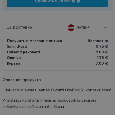
Добавить в корзину
ДОСТАВКА
ЛАТВИЯ
Получить в магазине оптики
бесплатно
SmartPosti
0.75 €
Unisend pakomāti
1.00 €
Omniva
1.75 €
Курьер
7.00 €
Oписание продукта
Jūsu acis dievinās jaunās Diviniti OxyPro161 kontaktlēcas!
Pirmšķirīgs komforta līmenis ar visaugstākās pakāpes
skābekļa caurlaidību un mitrināšanu.