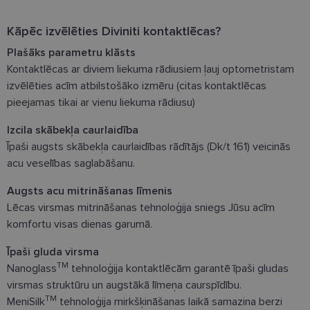
Kāpēc izvēlēties Diviniti kontaktlēcas?
Plašāks parametru klāsts
Kontaktlēcas ar diviem liekuma rādiusiem ļauj optometristam
izvēlēties acīm atbilstošāko izmēru (citas kontaktlēcas
pieejamas tikai ar vienu liekuma rādiusu)
Izcila skābekļa caurlaidība
Īpaši augsts skābekļa caurlaidības rādītājs (Dk/t 161) veicinās
acu veselības saglabāšanu.
Augsts acu mitrināšanas līmenis
Lēcas virsmas mitrināšanas tehnoloģija sniegs Jūsu acīm
komfortu visas dienas garumā.
Īpaši gluda virsma
TM
Nanoglass
tehnoloģija kontaktlēcām garantē īpaši gludas
virsmas struktūru un augstākā līmeņa caurspīdību.
TM
MeniSilk
tehnoloģija mirkšķināšanas laikā samazina berzi